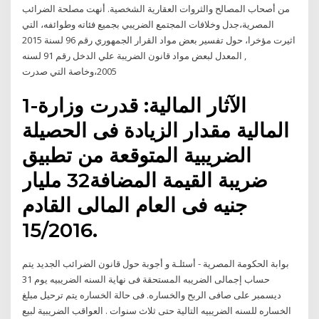
من أصحاب المصالح والثروات العقارية الشخصية. أنهت مصلحة الضرائب
المصرية،جدل وخلافات المجتمع الضريبي بجميع فئاته وطوائفه، التي
اثيرت مؤخرا، حول تفسير بعض مواد القرار الجمهوري رقم 96 لسنة 2015
, المعدل لبعض مواد قانون الضريبة علي الدخل رقم 91 لسنه
2005،وخاصة التي صدرت
1-الآثار المالية: قدرت وزارة
المالية مقدار الزيادة فى الحصيلة
الضريبية المتوقعة من تطبيق
ضريبة القيمة المضافة32 مليار
جنيه فى العام المالى القادم
15/2016.
بوابة الحكومة المصرية - أسئلـة و أجوبة حول قانون الضرائب الجديد يتم
حساب إجمالى الضريبه المستحقة فى نهاية السنه الضريبيه يوم 31
ديسمبر على صافى الربح والخساره. فى حالة الخساره يتم ترحيل مبلغ
الخساره للسنه الضريبيه التالية حتى ثلاث سنوات . العواقب الضريبية لبيع