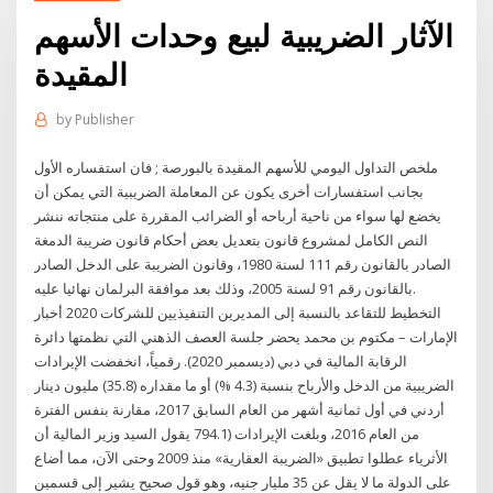
الآثار الضريبية لبيع وحدات الأسهم
المقيدة
by
Publisher
ملخص التداول اليومي للأسهم المقيدة بالبورصة ; فان استفساره الأول
بجانب استفسارات أخرى يكون عن المعاملة الضريبية التي يمكن أن
يخضع لها سواء من ناحية أرباحه أو الضرائب المقررة على منتجاته ننشر
النص الكامل لمشروع قانون بتعديل بعض أحكام قانون ضريبة الدمغة
الصادر بالقانون رقم 111 لسنة 1980، وقانون الضريبة على الدخل الصادر
بالقانون رقم 91 لسنة 2005، وذلك بعد موافقة البرلمان نهائيا عليه.
التخطيط للتقاعد بالنسبة إلى المديرين التنفيذيين للشركات 2020 أخبار
الإمارات – مكتوم بن محمد يحضر جلسة العصف الذهني التي نظمتها دائرة
الرقابة المالية في دبي (ديسمبر 2020). رقمياً، انخفضت الإيرادات
الضريبية من الدخل والأرباح بنسبة (4.3 %) أو ما مقداره (35.8) مليون دينار
أردني في أول ثمانية أشهر من العام السابق 2017، مقارنة بنفس الفترة
من العام 2016، وبلغت الإيرادات (794.1 يقول السيد وزير المالية أن
الأثرياء عطلوا تطبيق «الضريبة العقارية» منذ 2009 وحتى الآن، مما أضاع
على الدولة ما لا يقل عن 35 مليار جنيه، وهو قول صحيح يشير إلى قسمين