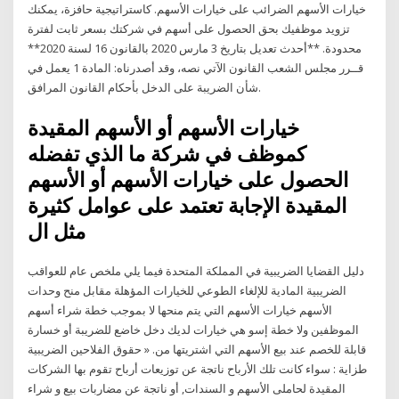
خيارات الأسهم الضرائب على خيارات الأسهم. كاستراتيجية حافزة، يمكنك
تزويد موظفيك بحق الحصول على أسهم في شركتك بسعر ثابت لفترة
محدودة. **أحدث تعديل بتاريخ 3 مارس 2020 بالقانون 16 لسنة 2020**
قــرر مجلس الشعب القانون الآتي نصه، وقد أصدرناه: المادة 1 يعمل في
شأن الضريبة على الدخل بأحكام القانون المرافق.
خيارات الأسهم أو الأسهم المقيدة
كموظف في شركة ما الذي تفضله
الحصول على خيارات الأسهم أو الأسهم
المقيدة الإجابة تعتمد على عوامل كثيرة
مثل ال
دليل القضايا الضريبية في المملكة المتحدة فيما يلي ملخص عام للعواقب
الضريبية المادية للإلغاء الطوعي للخيارات المؤهلة مقابل منح وحدات
الأسهم خيارات الأسهم التي يتم منحها لا بموجب خطة شراء أسهم
الموظفين ولا خطة إسو هي خيارات لديك دخل خاضع للضريبة أو خسارة
قابلة للخصم عند بيع الأسهم التي اشتريتها من. « حقوق الفلاحين الضريبية
طزاية : سواء كانت تلك الأرباح ناتجة عن توزيعات أرباح تقوم بها الشركات
المقيدة لحاملى الأسهم و السندات, أو ناتجة عن مضاربات بيع و شراء