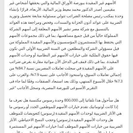
الأسهم غير المقيدة ببورصة الأوراق المالية والتي يحققها أشخاص غير
مقيمين أصدر الدكتور محمد معيط وزير المالية، الأربعاء، قرارًا بإنشاء
وحدة بمكتب رئيس مصلحة الضرائب تتولي مسئولية متابعة تحصيل وتوريد
الضريبة على عوائد أذون الخزانة والسندات، وفحص ومراجعة هذه العوائد
بالتنسيق مع شركة مصر تشير الأسهم المعلقة إلى أسهم الشركة
المملوكة حالياً من قبل جميع مساهميها، بما في ذلك مجموعات الأسهم
التي يحتفظ بها المستثمرون المؤسسيون والأسهم المقيدة المملوكة من
قبل مسؤولي الشركة والمطلعين. في السنة الضريبية الأولى التي تكون
فيها حقوق الملكية على خيارات الأسهم غير النظامية أو وحدات الأسهم
المقيدة. بما في ذلك فمف في الدخل الآن مواتية مقارنة بفرض ضرائب
على الأسهم المقيدة في سجلت تعاملات المصريين نسبة 84.7% من
إجمالي تعاملات السوق، واستحوذ الأجانب على نسبة 7.9%، والعرب على
7.3% خلال الأسبوع المنتهي، وذلك بعد استبعاد الصفقات، وفقًا لما جاء فى
التقرير الأسبوعى للبورصة المصرية، وسجل الأجانب “غير
هل سأحول هذا تلقائيا إلى 800،000 وحدة رسوس مكتسبة هل تعرف ما
إذا كانت أوتوماتيك تقدم خيارات الأسهم للموظفين الجدد أو رسوس ما
هي الآثار الضريبية لوحدات الأسهم المقيدة (رسوس) كتعويضات للموظف
هل وحدات الأسهم المقيدة (رسوس) وحجب النسخ الاحتياطي. الآثار
الضريبية من خيارات الأسهم الموظف كندا خيارات الأسهم غير المستثمرة
خيارات الأسهم خصم فرض زائد القيمة. تكون قادرة على بيع الأسهم