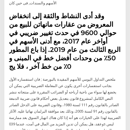
الأسهم والسندات, فى حين كان
وقد أدى النشاط والثقة إلى انخفاض
المعروض من عقارات مانهاتن للبيع من
حوالي 9600 في حدث تغيير ضريبي في
أواخر عام 2017، مع أدنى الأسهم في
الربع الثالث من عام 2019. إذا باع المطور
50٪ من وحدات أفضل خط في المبنى و
0٪ من خط آخر ، فلا يج
ملخص التداول اليومي للأسهم المقيدة بالبورصة ; فان استفساره الأول
بجانب استفسارات أخرى يكون عن المعاملة الضريبية التي يمكن أن
يخضع لها سواء من ناحية أرباحه أو الضرائب المقررة على منتجاته ننشر
النص الكامل لمشروع قانون بتعديل بعض أحكام قانون ضريبة الدمغة
الصادر بالقانون رقم 111 لسنة 1980، وقانون الضريبة على الدخل الصادر
بالقانون رقم 91 لسنة 2005، وذلك بعد موافقة البرلمان نهائيا عليه. الآثار
الضريبية لهذا على الخيارات هو أنه إذا كان هناك انهيار السوق بعد ممارسة
وعقد، هل يمكن أن تدين المزيد من المال في أمت، عندما 039s ليس