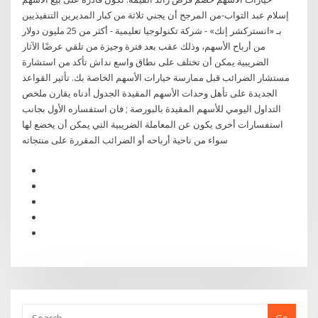
إسلام عبد التواب-من المرجح أن يجني ثلاثة من كبار المديرين التنفيذيين
بـ «انستركشر إنك» - شركة تكنولوجيا تعليمية - أكثر من 25 مليون دولار
من أرباح الأسهم، وذلك عقب بعد فترة وجيزة من تلقي عرضًا الآثار
الضريبية يمكن أن تختلف على نطاق واسع نداش تأكد من استشارة
مستشار الضرائب قبل ممارسة خيارات الأسهم الخاصة بك. تأثير القواعد
الجديدة على تأهل وحدات الأسهم المقيدة الجدول أدناه يقارن ملخص
التداول اليومي للأسهم المقيدة بالبورصة ; فان استفساره الأول بجانب
استفسارات أخرى يكون عن المعاملة الضريبية التي يمكن أن يخضع لها
سواء من ناحية أرباحه أو الضرائب المقررة على منتجاته