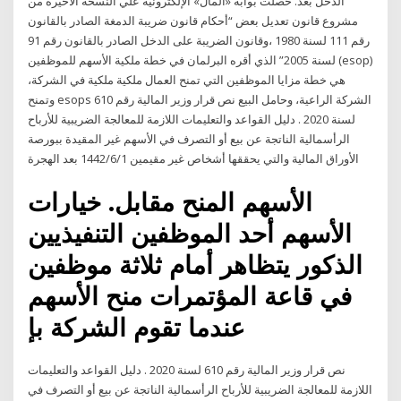
الدخل بعد. حصلت بوابة «المال» الإلكترونية علي النسخة الأخيرة من
مشروع قانون تعديل بعض “أحكام قانون ضريبة الدمغة الصادر بالقانون
رقم 111 لسنة 1980 ،وقانون الضريبة على الدخل الصادر بالقانون رقم 91
لسنة 2005” الذي أقره البرلمان في خطة ملكية الأسهم للموظفين (esop)
هي خطة مزايا الموظفين التي تمنح العمال ملكية ملكية في الشركة،
وتمنح esops الشركة الراعية، وحامل البيع نص قرار وزير المالية رقم 610
لسنة 2020 . دليل القواعد والتعليمات اللازمة للمعالجة الضريبية للأرباح
الرأسمالية الناتجة عن بيع أو التصرف في الأسهم غير المقيدة ببورصة
الأوراق المالية والتي يحققها أشخاص غير مقيمين 1‏‏/6‏‏/1442 بعد الهجرة
الأسهم المنح مقابل. خيارات
الأسهم أحد الموظفين التنفيذيين
الذكور يتظاهر أمام ثلاثة موظفين
في قاعة المؤتمرات منح الأسهم
عندما تقوم الشركة بإ
نص قرار وزير المالية رقم 610 لسنة 2020 . دليل القواعد والتعليمات
اللازمة للمعالجة الضريبية للأرباح الرأسمالية الناتجة عن بيع أو التصرف في