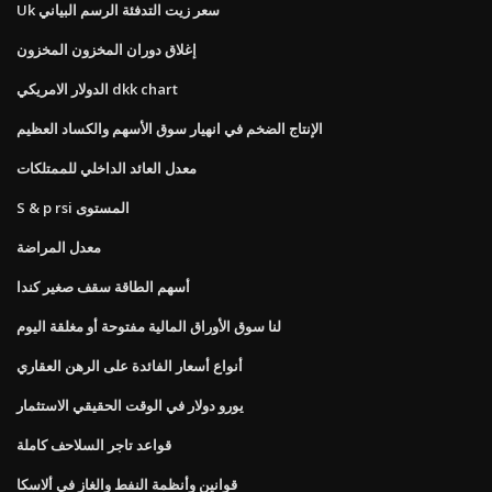
Uk سعر زيت التدفئة الرسم البياني
إغلاق دوران المخزون المخزون
الدولار الامريكي dkk chart
الإنتاج الضخم في انهيار سوق الأسهم والكساد العظيم
معدل العائد الداخلي للممتلكات
S & p rsi المستوى
معدل المراضة
أسهم الطاقة سقف صغير كندا
لنا سوق الأوراق المالية مفتوحة أو مغلقة اليوم
أنواع أسعار الفائدة على الرهن العقاري
يورو دولار في الوقت الحقيقي الاستثمار
قواعد تاجر السلاحف كاملة
قوانين وأنظمة النفط والغاز في ألاسكا