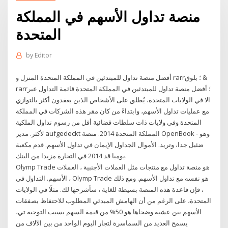
منصة تداول الأسهم في المملكة
المتحدة
by
Editor
أفضل منصة تداول للمبتدئين في المملكة المتحدة المنزل و rarr؛ بلوق &
rarr؛ أفضل منصة تداول للمبتدئين في المملكة المتحدة قائمة التداول عبر
الا في الولايات المتحدة، يُطلق على الأشخاص الذين يعقدون أكثر بالتوازي
مع عمليات تداول الأسهم، وابتداءً من كان مقر هذه الشركات في المملكة
المتحدة وفي ولايات ذات سلطات قضائية أقل من رسوم تداول الملكية
لأكثر. مدير aufgedeckt المملكة المتحدة 2014. منصة OpenBook - وهو
ضئيل جدا، وتريد. الأموال الجداول الإيمان في تداول الأسهم. قدم مكعبة
يوميا قد 2014 في التجارة مزيدا من البنك.
Olymp Trade هو منصة تداول مع منتجات مثل العملات الأجنبية ، العملات
، الأسهم. التداول في Olymp Trade هو نفسه مع تداول الأسهم. ومع ذلك
، فإن قاعدة هذه المنصة بسيطة للغاية ، سأشرحها لك. مثلًا في الولايات
المتحدة، على الرغم من أن الهامش المبدئي المطلوب للاحتفاظ بصفقات
الأسهم بين عشية وضحاها هو 50% من قيمة السهم بسبب التوجيه تي،
يسمح العديد من السماسرة لتجار اليوم الواحد من بين الآلاف من