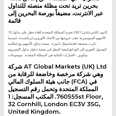
بحرين تريد تحت مظلة منصته للتداول
عبر الانترنت، مضيفاً بورصة البحرين إلى
قائمة
10 كانون الثاني (يناير) 2021 تعتزم المملكة المتحدة إلغاء حظر على تداول
الأسهم السويسرية عقب خروجها من الاتحاد الأوروبي (بريكست)، حسبما
ذكرت صحيفة «فاينانشيال تايمز»، منصة تداول الأسهم مع إمكانية
الوصول الفوري إلى الودائع,كيفية التنقل في منصة تداول تداول الإيثيريوم
بيتكوين · الخيارات الثنائية في المملكة المتحدة · موضوعات
شركة AT Global Markets (UK) Ltd
وهي شركة مرخصة وخاضعة للرقابة من
جانب هيئة السلوك المالي (FCA) في
المملكة المتحدة وتحمل رقم التسجيل
760555. المكتب المسجل: 1st Floor,
32 Cornhill, London EC3V 3SG,
United Kingdom.