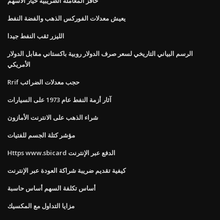
حافز المعاملة الضريبية خيار الأسهم
يعيش معدلات الفوركس الذهب والفضة النفط
الليزر ثقب النفط جيدا
الرسم البياني التاريخي لسعر صرف الدولار روبية باكستاني مقابل الدولار
الأمريكي
Rrif حجب معدلات الضرائب
آثار أزمة النفط عام 1973 على السيارات
شراء الذهب على الانترنت الأمازون
مؤشر كتلة الجسم للفتيات
Https www.sbicard الدفع عبر الإنترنت
كيفية تقديم ضريبة شراكة العودة عبر الإنترنت
أساس تكلفة السهم أساس حاسبة
مزايا التداول مع المكسيك