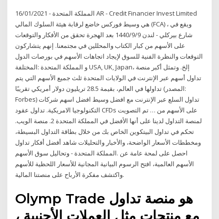
16/01/2021 - المملكة المتحدة AR - Credit Financier Invest Limited
هي وسيط فوركس خاضع لرقابة هيئة السلوك المالي (FCA) ، ويقع في
شارع بيركلي - لندن 9‏‏/9‏‏/1440 بعد الهجرة تحقق من الأفكار والتوقعات
على الأسهم من كبار الكتاب والمحللين في مجتمعنا. إنهم يتشاركون
التوقعات والنظرة الفنية للسوق لإيجاد اتجاهات الأسهم في بورصات الدول
المختلفة: ‎المملكة المتحدة‎ و ‎USA, UK, Japan‎، إلخ. وتمثل أكبر منصة
تداول أسهم عبر الإنترنت في الولايات المتحدة ثلث جميع الأسهم التي يتم
تداولها في العالم، بقيمة 28.5 تريليون دولار أمريكي تقريبًا (المصدر:
Forbes) تداول السلع عبر الإنترنت مع افضل وسيط افضل اسهم شركات
التكنولوجيا الامريكية. تداول عقود CFDs على الأسهم من … تم التصويت
لمنصة التداول لدينا على أنها الأفضل في المملكة المتحدة 2. منصة الويب.
تحكم في تداول البيتكوين الخاص بك من خلال بطاقة التداول البسيطة،
ومخططات الأسعار الواضحة، والأخبار والتحليلات شاهد أفضل أفكار تداول
وتحاليل سوق الأسهم - ‎المملكة المتحدة‎. احصل على لمحة عامة عن
الأسهم العالمية، افتح الرسوم البيانية المجانية للأسعار اللحظية للأسهم
واكتشف مفكرة الأرباح على منصتنا المالية.
Olymp Trade هو منصة تداول
مع منتجات مثل العملات الأجنبية ،