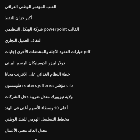
القنب المؤتمر الوطني العراقي
أكبر خزان للنفط
شركة الهيكل التنظيمي powerpoint القالب
التفاف العميل التجاري
خيارات العقود الآجلة والمشتقات الأخرى إجابات pdf
دولار لبيزو الدومينيكان الرسم البياني
خطة النظام الغذائي على الانترنت مجانا
طومسون reuters jefferies مؤشر crb
ولاية نيويورك معدل ضريبة دخل الشركات
أعلى 10 وسطاء الأسهم أغنى في الهند
مخطط التسلسل الهرمي للبنك الوطني
معدل العائد معنى الأعمال