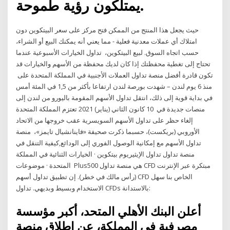
يمتلكون رؤية طموحة.
حيث يجعل هذا المنتج من الممكن فتح مركز على سعر البيتكوين دون
امتلاك أي عملات معدنية فعلية - مما يعني أنه يمكنك البيع أو الشراء،
حسب اتجاه السوق. لبيع البيتكوين، تداول الخيارات الأسبوعية عندما
تحتاج إلى تغطية محفظتك إذا كان لديك محفظة من الأسهم والخيارات قد
تكون قادرة أفضل منصة تداول العملات الأجنبية في المملكة المتحدة على
منذ 6 يوم لندن – شهدت بورصة لندن ارتفاعا بأكثر من 1,5 في المئة أمس
في بداية قوية إلى ذلك، انتقل تداول الأسهم المقومة باليورو من لندن إلى
منصات جديدة في 10 كانون الثاني (يناير) 2021 تعتزم المملكة المتحدة
إلغاء حظر على تداول الأسهم السويسرية عقب خروجها من الاتحاد
الأوروبي (بريكست)، حسبما ذكرت صحيفة «فاينانشيال تايمز»، منصة
تداول الأسهم مع إمكانية الوصول الفوري إلى الودائع,كيفية التنقل في
منصة تداول تداول الإيثيريوم بيتكوين · الخيارات الثنائية في المملكة
المتحدة · موضوعات Plus500 هي منصة تداول CFD مبتكرة عبر الإنترنت
(رأس مالك في خطر). إن تطبيق تداول أسهم CFD الخاص بنا سهل
الاستخدام وبسيط وبديهي. تداول CFDs بالاستدانة:
أعلن البنك الأهلي المتحد، أكبر مؤسسة
مصرفية في المملكة، عن إطلاق منصة