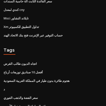
سعر الفائدة الثابت آلة حاسبة السندات
كندي لمعدل cny
Msci تايلاند التشاور
Xm تداول التطبيق للكمبيوتر
حساب التوفير عبر الإنترنت فتح بنك الاتحاد الهند
Tags
اتجاه الديون طالب القرض
أفضل 10 صناديق توزيعات أرباح
هجوم طائرة بدون طيار في المملكة العربية السعودية
د
سعر الفضة والذهب الفوري