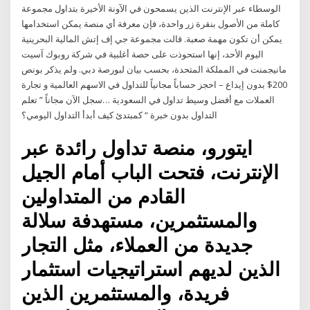
الوسطاء عبر الإنترنت الذين يسمحون في الآونة الأخيرة بتداول مجموعة
كاملة من الأصول بنقرة زر واحدة، فإن معرفة أي منصة يمكن استخدامها
يمكن أن تكون مهمة صعبة. قالت مجموعة جي إف إتش المالية البحرينية
اليوم الأحد، إنها استحوذت على حصة أغلبية في شركة روبوك آسيت
مانيجمنت في المملكة المتحدة، بحسب بيان لبورصة دبي. ولم يذكر بونص
200$ بدون إيداع – احجز حساباً مجانياً للتداول في الاسهم العالمية و تجارة
العملات مع أفضل وسيط تداول في السعودية …سجل الآن مجاناً ” تعلم
التداول بدون خبرة “ كمبتدئ كيف أبدأ التداول اليومي؟
ايتورو، منصة تداول رائدة عبر
الإنترنت، فتحت الباب أمام الجيل
القادم من المتداولين
والمستثمرين، مستهدفة سلالة
جديدة من العملاء، مثل التجار
الذين لديهم استراتيجيات استثمار
فريدة، والمستثمرين الذين