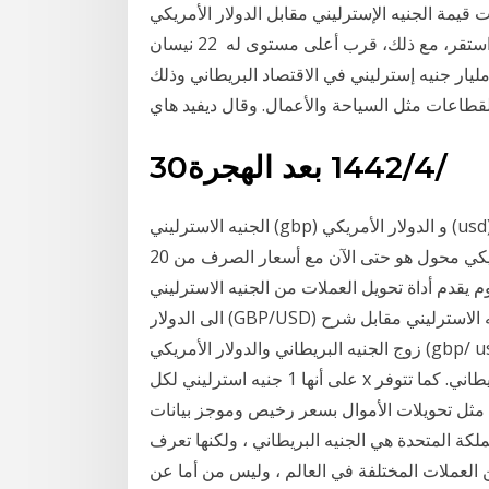
يا​ مع اقت. 6 كانون الأول (ديسمبر) 2019 هبطت قيمة الجنيه الإسترليني مقابل الدولار الأمريكي
صباح اليوم، بنسبة 0.2% إلى 1.3132 دولار أمريكي، غير أنه استقر، مع ذلك، قرب أعلى مستوى له 22 نيسان
ثر من مليار جنيه إسترليني في الاقتصاد البريطاني وذلك
30‏‏/4‏‏/1442 بعد الهجرة
الجنيه الاسترليني (gbp) و الدولار الأمريكي (usd) سعر صرف العملة التحويل حاسبة أضف تعليقك على هذه
الصفحة هذا الجنيه الاسترليني و الدولار الأمريكي محول هو حتى الآن مع أسعار الصرف من 20 ، %M ، 2021.
وم يقدم أداة تحويل العملات من الجنيه الاسترليني
الى الدولار (GBP/USD) ليمكنكم من معرفة كم تبلغ قيمة سعر صرف عملة الجنيه الاسترليني مقابل شرح
زوج الجنيه البريطاني والدولار الأمريكي (gbp/ usd). قيمة زوج استرليني مقابل الدولار (gbp / usd) مقتبسة
على أنها 1 جنيه استرليني لكل x دولار أمريكي. احصل على أسعار وأخبار وحقائق الجنيه البريطاني. كما تتوفر
لات الأموال بسعر رخيص وموجز بيانات gbp وغيرها. كيفية تحويل
مملكة المتحدة هي الجنيه البريطاني ، ولكنها تعرف
من العملات المختلفة في العالم ، وليس من أما عن