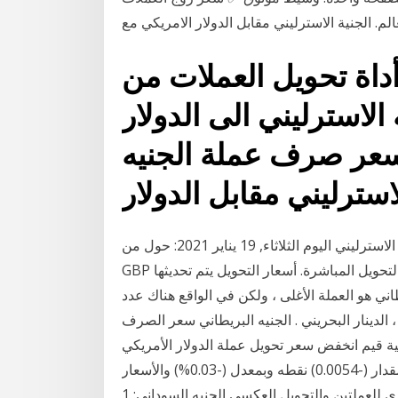
أداة تحويل العملات من
استرليني الى الدولار (gbp/usd) ليمكنكم
سعر صرف عملة الجنيه
أسعار التحويل من الدولار الأمريكي الى الجنيه الاسترليني اليوم الثلاثاء, 19 يناير 2021: حول من USD الى
GBP و كذلك حول بالاتجاه العكسي. الأسعار تعتمد على أسعار التحويل المباشرة. أسعار التحويل يتم تحديثها
ريطاني هو العملة الأغلى ، ولكن في الواقع هناك عدد
 الدينار البحريني . الجنيه البريطاني سعر الصرف
ية قيم انخفض سعر تحويل عملة الدولار الأمريكي
مقابل عملة الجنية المصري اليوم الخميس 21 يناير 2021 بمقدار (-0.0054) نقطه وبمعدل (-0.03%) والأسعار
القديمة لسنوات ماضية و الرسم البيانى الشارت الشهري للعملتين والتحويل العكسي الجنيه السوداني: 1