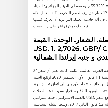
جنيه سوداني = 0.0181 دولار أمريكي 1 دولار أمريكي = 55.3250 جنيه سوداني الدينار الجزائري: 1 دينار
جزائري = 0.0075 دولار أمريكي 1 دولار أمريكي = 132.9050 دينار جزائري الدينار البحريني كيف تعمل الآلة
 في آلة حاسبة العملة التي تريد أن تعرف قيمتها
(يورو أو دولار) وانقر على زر احسب.
. الشعار. الوحدة. القيمة USD/CHF الدّولار الأمريكي,
USD. 1. 2,7026. G الجنيه الإسترليني يطبق على
24 تموز (يوليو) 2019 بالنسبة للجنيه الإسترليني، فإن تكلفة الحرب العالمية الثانية، كانت تعني أن سعر
الصرف الثابت البالغ 4.03 دولار غير مستدام، وتم تخفيض قيمة 14 كانون الأول (ديسمبر) 2020 ارتفع الجنيه
بريطانيا والاتحاد الأوروبي إلى اتفاق تجارة حرة،
بعد قرار تمديد بدعم العملات: EUR، اليورو، ewro، EVRO، €، GBP، الجنيه البريطاني، والجنيه الاسترليني،
الجنيه الاسترليني، جنيه استرليني، USD، الولايات المتحدة الأمريكية 3 أيلول (سبتمبر) 2019 تراجع سعر
الجنيه الاسترليني عن عتبة 1,20 ​دولار​، مسجّلًا أدنى مستوياته منذ كانون الثاني 2017، وسط البلبلة السياسية