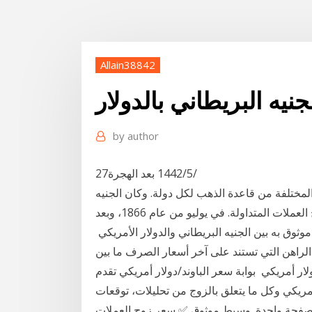
Allain38842
جنيه البريطاني بالدولار
by
author
27‏‏/5‏‏/1442 بعد الهجرة
المختلفة من قاعدة الذهب لكل دولة. وكان الجنيه
الاسترليني يساوي 4.85 دولار أمريكي ويعد أحد أقدم أزواج العملات المتداولة. في يوليو من عام 1866، وبعد
ق به بين الجنيه البريطاني والدولار الأمريكي
 الراهن التي تستند على آخر أسعار الصرف ما بين
 جنيه استرليني إلى دولار أمريكي بوابة سعر الباوند/دولار أمريكي تقدم
أمريكي وكل ما يتعلق بالزوج من تحليلات، توقعات
واحدة. وسيط موثوق ✅ سعر زوج العملات GBP/USD مباشر مع آفاتريد، تداول زوج العملات