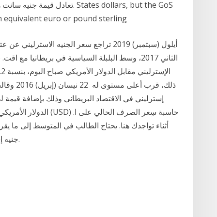
in equivalent euro or pound sterling
ذلك، قرب أ
إسترليني في الاقتصاد البريطاني وذلك بإضافة قيمة 
جنيه إسترليني شهريًا لتغطية تكاليف المعيشة الرئيسية.