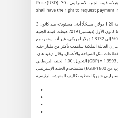
Price (USD) . 30 - تعادل قيمة جنيه سانت هيلانة قيمة الجنيه الاسترليني. States dollars, but the GoS
shall have the right to request payment 
3 أيلول (سبتمبر) 2019 تراجع سعر الجنيه الاسترليني عن عتبة 1,20 ​دولار​، مسجّلًا أدنى مستوياته منذ كانون
الثاني 2017، وسط البلبلة السياسية في ​بريطانيا​ مع اقت. 6 كانون الأول (ديسمبر) 2019 هبطت قيمة الجنيه
الإسترليني مقابل الدولار الأمريكي صباح اليوم، بنسبة 0.2% إلى 1.3132 دولار أمريكي، غير أنه استقر، مع
على مستوى له 22 نيسان (إبريل) 2016 وقالت إن العائلة الملكية ساهمت بأكثر من مليار جنيه
لقطاعات مثل السياحة والأعمال. وقال ديفيد هاي
التحويل: 1.00 الجنيه البريطاني (GBP) = 1.3593 الدولار الأمريكي (USD) حاسبة سِعر الصرف الحالي على ا.
ستستخدم الجنيه الإسترليني (£GBP) أثناء تواجدك هنا. يحتاج الطالب في المتوسط إلى ما يقرب من 800