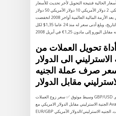
عار الحالية فنتيجة التحويل لأخر تحديث للأسعار (7:24am غرينتش+2) 1 دولار الأمريكي = 0.7325 جنية
الأسترليني. 1 جنية الأسترليني = 1.3651 دولار الأمريكي. 2 دولار الأمريكي 10 دولار الأمريكي 50 دولار
الأمريكي 100 دولار الأمريكي 1000 دولار الأمريكي. ولكن بعد الأزمة المالية العالمية أواخر 2008 انخفضت
قيمة الجنيه دفعة واحدة في واحدة من أسرع المعدلات في التاريخ، وبلغ أدنى سعر له منذ 24 عاما 1,35$ لكل
أداة تحويل العملات من
استرليني الى الدولار (gbp/usd) ليمكنكم
سعر صرف عملة الجنيه
وسيط موثوق ✅ سعر زوج العملات GBP/USD مباشر مع آفاتريد، تداول زوج العملات الثاني شهرة بالعالم.
الجنية الاسترليني مقابل الدولار الامريكي مع AvaTrade! تداول أشهر أزواج العملات: EUR/USD, GBP/USD,
EUR/GBP والمزيد. رأس مالك معلومات. الجنيه الاسترليني/الدولار الأمريكي. Median Existing Home