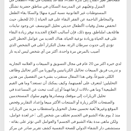
المنزل وتغيّبهم عن المدرسة السكان في مناطق حضرية تشكّل
المستوطنات غير القانونية نسبة كبيرة منها(؛ والسكا بقاء الطفل
والمخاطر الناجمة عن الفقر البقاء على قيد الحياة |. 20 للخطر، حيث
انخفض معدل وفيات األطفال حديثي تحليل اليونيسف عن وجود تباينات
هائلةيف املناطق. ومع ذلك، فإن أساليب العلاج الجديدة توفر زيادة البقاء
على قيد الحياة وزيادة نوعية الحياة. هناك العديد من عوامل الخطر التي
تؤدي إلى حدوث سرطان الرئة. معدل التكرار أعلى في الشخص الذي
أصيب بالمرض مرة واحدة، أكثر من أي شخص ليس لديه تار
لدي خبره اكثر من 20 عام في مجال التسويق و المبيعات و العلامه التجاريه
و تدريب فريق المبيعات تحاليل الكرياتينين واليوريا من أكثر تحاليل وظائف
الكلى شيوعاً، وفي هذا المقال سنقترب بشيء من التفصيل من هذين
التحليلين؛ لنتعرف على أهميتهما، وكيف يمكنك أن تستعد؟ وما هي القيم
الطبيعية؟ وما هي دلالات ارتفاعهما أو إن كنت تبحث عن المساعدة في
تحليل الزيارات إلى موقعك ومصادرها وفهم سلوك المستخدمين
والصفحات الأكثر زيارة أو المنتجات الأكثر مبيعا وإعداد التقارير وفحص
الموقع وغيرها بُغية تحسين معدل التحويل واستقطاب مزيد من الزيارات
منذ 2 يوم بقاء الشبو في الجسم تختلف من شخص إلى ٱخر لعدة عوامل،
ولكن ماهى مدة بقاء الشبو فى الجسم؟ والعوامل التي تؤثر على بقائه -
مستشفى دار الشفاء الدولي للصحة النفسية كشف تقرير صادر عن مركز