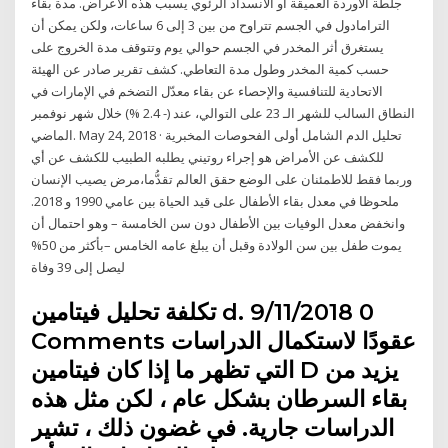
جلطة الأوردة العميقة أو الانسداد الرئوي يسبب هذه الأعراض. مدة بقاء
الترامادول في الجسم تتراوح من بين 3 إلى 6 ساعات، ولكن يمكن أن
يستغرق أثر المخدر في الجسم حوالي يوم وتتوقف مدة الخروج على
حسب كمية المخدر وطول مدة التعاطي. كشف تقرير صادر عن الهيئة
الاتحادية للتنافسية والإحصاء عن بقاء معدّل التضخم في الإمارات في
النطاق السالب للشهر الـ 23 على التوالي، عند (- 2.4 %) خلال شهر نوفمبر
الماضي. May 24, 2018 · تحليل‭ ‬الدم‭ ‬الشامل أولى‭ ‬الفحوصات‭ ‬المخبرية‭
‬مرض‭ ‬يصيب‭ ‬الإنسان،‭ ‬وربما‭ ‬فقط‭ ‬للاطمئنان‭ ‬على‭ ‬الوضع حقق العالم تقدُّما
ملحوظا في معدل بقاء الأطفال على قيد الحياة بين عامي 1990 و 2018.
وانخفض معدل الوفيات بين الأطفال دون سن الخامسة – وهو احتمال أن
يموت طفل بين سن الولادة وقبل أن يبلغ عامه الخامس –بأكثر من 50%
ليصل إلى 39 وفاة
تكلفة تحليل فيتامين d. 9/11/2018 0
Comments عقودًا لاستكمال الدراسات
التي تظهر ما إذا كان فيتامين D يزيد من
بقاء السرطان بشكل عام ، لكن مثل هذه
الدراسات جارية. في غضون ذلك ، تشير