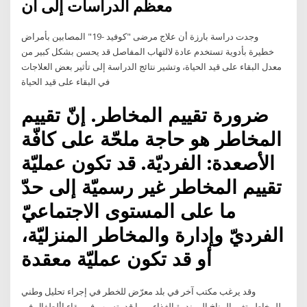
معظم الدراسات إلى أن
وجدت دراسة بارزة أن علاج مرضى "كوفيد -19" المصابين بأمراض
خطيرة بأدوية تستخدم عادة لالتهاب المفاصل قد يحسن بشكل كبير من
معدل البقاء على قيد الحياة، وتشير نتائج الدراسة إلى تأثير بعض العلاجات
في البقاء على قيد الحياة
ضرورة تقييم المخاطر. إنّ تقييم
المخاطر هو حاجة ملحّة على كافّة
الأصعدة: الفرديّة. قد تكون عمليّة
تقييم المخاطر غير رسميّة إلى حدّ
ما على المستوى الاجتماعيّ
الفرديّ وإدارة والمخاطر المنزليّة،
أو قد تكون عمليّة معقدة
وقد يرغب مكتب آخر في بلد معرّض للخطر في إجراء تحليل وطني
للمخاطر تغير المناخ إلى ندرة الغذاء، مما قد يتسبب في بقاء األطفال في