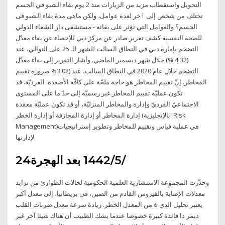
التحويل واستقطاب مزيد من الزيارات منذ 2 يوم بقاء الشبو في الجسم
تختلف من شخص إلى ٱخر لعدة عوامل، ولكن ماهى مدة بقاء الشبو فى
الجسم؟ والعوامل التي تؤثر على بقائه - مستشفى دار الشفاء الدولي
للصحة النفسية كشف تقرير صادر عن مركز دبي للإحصاء عن بقاء معدّل
التضخم بإمارة دبي في النطاق السالب للشهر الـ 25 على التوالي، عند
(4.32 %) خلال شهر ديسمبر الماضي. وأشار التقرير إلى بقاء معدّل
التضخم خلال عام 2020 في النطاق السالب، عند (3.02% ضرورة تقييم
المخاطر. إنّ تقييم المخاطر هو حاجة ملحّة على كافّة الأصعدة: الفرديّة. قد
تكون عمليّة تقييم المخاطر غير رسميّة إلى حدّ ما على المستوى
الاجتماعيّ الفرديّ وإدارة والمخاطر المنزليّة، أو قد تكون عمليّة معقدة
إدارة المخاطر أو إدارة المجازفة أو إدارة الخطر (بالإنجليزية: Risk
Management)‏ هي عملية قياس وتقييم للمخاطر وتطوير إستراتيجيات
لإدارتها.
24‏‏/5‏‏/1442 بعد الهجرة
وحذّرت المجموعة الاستشارية العلمية الحكومية لحالات الطوارئ من تزايد
معدلات الإصابة بالفيروس القادم من الصين، في بريطانيا، إلى معدل أكبر
من المعدل الخطر. زيادة سرعة معدل ضربات القلب ๏ يعتبر تحليل الدي
ديمر ذا فائدة كبيرة خصوصا عندما يشك الطبيب أن هناك شيئا آخر غير