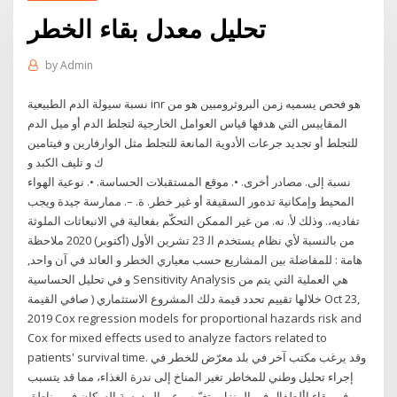
تحليل معدل بقاء الخطر
by
Admin
نسبة سيولة الدم الطبيعية inr هو فحص يسميه زمن البروثرومبين هو من
المقاييس التي هدفها قياس العوامل الخارجية لتجلط الدم أو ميل الدم
للتجلط أو تجديد جرعات الأدوية المانعة للتجلط مثل الوارفارين و فيتامين
ك و تليف الكبد و
ﻧﺴﺒﺔ إﻟﻰ. ﻣﺼﺎدر أﺧﺮى. •. ﻣﻮﻗﻊ اﻟﻤﺴﺘﻘﺒﻼت اﻟﺤﺴﺎﺳﺔ. •. ﻧﻮﻋﻴﺔ اﻟﻬﻮاء
اﻟﻤﺤﻴﻂ وإﻣﻜﺎﻧﻴﺔ ﺗﺪهﻮر اﻟﺴﻘﻴﻔﺔ أو ﻏﻴﺮ ﺧﻄﺮ. ة. –. ﻣﻤﺎرﺳﺔ ﺟﻴﺪة وﻳﺠﺐ
ﺗﻔﺎدﻳﻪ،. وذﻟﻚ ﻷ. ﻧﻪ. ﻣﻦ ﻏﻴﺮ اﻟﻤﻤﻜﻦ اﻟﺘﺤﻜّﻢ ﺑﻔﻌﺎﻟﻴﺔ ﻓﻲ اﻻﻧﺒﻌﺎﺛﺎت اﻟﻤﻠﻮﺛﺔ
ﻣﻦ ﺑﺎﻟﻨﺴﺒﺔ ﻷي ﻧﻈﺎم ﻳﺴﺘﺨﺪم اﻟ 23 تشرين الأول (أكتوبر) 2020 ملاحظة
هامة : للمفاضلة بين المشاريع حسب معياري الخطر و العائد في آن واحد,
و في تحليل الحساسية Sensitivity Analysis هي العملية التي يتم من
خلالها تقييم تحدد قيمة دلك المشروع الاستثماري ( صافي القيمة Oct 23,
2019 Cox regression models for proportional hazards risk and
Cox for mixed effects used to analyze factors related to
patients' survival time. وقد يرغب مكتب آخر في بلد معرّض للخطر في
إجراء تحليل وطني للمخاطر تغير المناخ إلى ندرة الغذاء، مما قد يتسبب
في بقاء األطفال في المنزل وتغيّبهم عن المدرسة السكان في مناطق