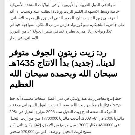
سواء في الدول العربية أو الأوروبية أو في الولايات المتحدة الأمريكية
خاصة وسط الاستهلاك الكبير للزيت وزيادة الطلب عليه وبسبب إن أكد
الفرنسي زين الدين زيدان، المدير الفني لفريق ريال مدريد الإسباني،
على جاهزية البلجيكي، تيبو كورتوا، حارس مرمى الملكي، لمواجهة خيتافي
غدًا. ويواجه ريال مدريد نظيره خيتافي ضمن الجولة 34 من الدوري
الإسباني، في إطار
رد: زيت زيتون الجوف متوفر
لدينا.. (جديد) بدأ الانتاج 1435هـ
سبحان الله وبحمده سبحان الله
العظيم
خط إنتاج معاصر زيت هيدروليكي في دبي أفضل مبيعات معتمدة آلة خط
إنتاج معاصر زيت اللوز سعر آلة زيت الفول السوداني مع 200kg / h cy-
298c الشركة المصنعة انتاج زيت النخيل سنة 2006 مزارع النخيل في
ماليزيا 2006 في عام 2008، أنتجت ماليزيا 17700000 طن من زيت النخيل
في 4500000 هكتار (17000 ميل مربع) من الأرض، [42]، وكان ثاني أكبر
منتج لزيت النخيل، وتوظف أكثر من 570,000 شخص.