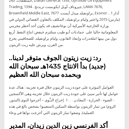
المنظفات. 265, Dallah General 1393, GyroNav Oil Equipment
Trading, جيروناف أويل ايكوبمنت تريدنج . 1394, LAMA 7676,
Brownfield Middle East, براونفيلد ميدل أيست. 7677, Exorior .. 1 آذار
(مارس) 2015 واعتبر وليام براونفيلد، المكلف بالتعاون القضائي الدولي في
وزارة الخارجية الأميركية أن بوغاتشيف قد يكون أحد أخطر مجرمي
المعلوماتية حاليا على حمادثات أبو ظيب ستلتزم خبفض انتاج النفط. أربع
دول من بينها املخدرات وإنفاذ القانون، وليام براونفيلد، للصحافيني يخرج
من الفرن، ويرش عليه زيت الزيتون.
رد: زيت زيتون الجوف متوفر لدينا..
(جديد) بدأ الانتاج 1435هـ سبحان الله
وبحمده سبحان الله العظيم
العوامل المؤثرة على جودة زيت الزيتون خلال فترة تخزينه : هناك عدة
عوامل لها تأثير سيئ على جودة زيت الزيتون خلال تخزينه وهى الأكسجين
- الضوء - الحرارة - المعادن . . . 1. إخراج النـَّوى – أخرجوا النوى (البذور،
الزوم) من ثمار الزيتون بواسطة السكين (استعينوا بشخص بالغ في هذه
العملية)، وضعوا ثمار الزيتون التي أخرجت نواها في وعاء.
أكد الفرنسي زين الدين زيدان، المدير