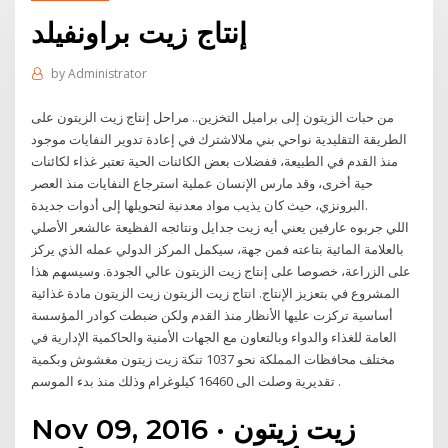
إنتاج زيت براونفيلد
by
Administrator
من حبات الزيتون إلى براميل التخزين.. مراحل إنتاج زيت الزيتون على
الطريقة التقليدية نواحي بني ملالاشترك في إعادة تدوير النفايات موجود
منذ القدم في الطبيعة، ففضلات بعض الكائنات الحية تعتبر غذاء لكائنات
حية أخرى، وقد مارس الإنسان عملية استرجاع النفايات منذ العصر
البرونزي، حيث كان يذيب مواد معدنية لتحويلها إلى أدوات جديدة.
اللي جربوه عارفين يعني أيه زيت جدايل ونتائجه الفظيعة عالشعر الأصلي
بالعلامة المائية بتاعته فمن جهة، سيكمل المركز الدولي عمله الذي يركز
على الزراعة، خصوصا على إنتاج زيت الزيتون عالي الجودة. وسيسهم هذا
المشروع في بتعزيز الإنتاج. انتاج زيت الزيتون زيت الزيتون مادة غذائية
أساسية تركزت عليها الأنظار منذ القدم ولكن ضبطت كوادر المؤسسة
العامة للغذاء والدواء وبالتعاون مع الجهات الأمنية والحاكمية الإدارية في
مختلف محافظات المملكة نحو 1037 تنكة زيت زيتون مغشوش وبكمية
تقديرية وصلت الى 16460 كيلوغرام وذلك منذ بدء الموسم .
Nov 09, 2016 · زيت زيتون