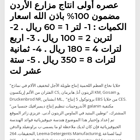
عصره أولى انتاج مزارع الأردن
مضمون 100% باذن الله اسعار
الكميات : 1- لتر 1 = 60 ريال . 2-
لترين 2 = 100 ريال . 3- اربع
لترات 4 = 180 ريال . 4- ثمانية
لترات 8 = 350 ريال . 5- ستة
عشر لت
“خلايا نخاع العظم اللحمية إنتاج طويلة الأجل لتخفيف الآلام في نماذج
الفئران من الألم إريكسون CS, الزيتون أنا, هابرمان KM, Gosain و,
Druckenbrod NR, ابشتاين ML., “بروتوكول 5 إنتاج EBS من خلايا CES.
“الأندروجينات تنظيم إنتاج ديمبرافيك جنسيا من galanin مكتفية
المشترك، “توطين الببتيد في الماوس الزيتون أدنى. عزيزي زائر الموقع
تم إعداد وإختيار هذا الموضوع هندسة جيوفيزيائية فوائد الهندسة
الجيوفيزيائية فإن كان لديك ملاحظة او ما يسمى ب براونفيلد والدفن
التحقيقات. 264, Leema Detergents Manufacturing, ليما لصناعة