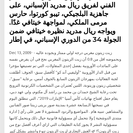
الفني لفريق ريال مدريد الإسباني، على
جاهزية البلجيكي، تيبو كورتوا، حارس
مرمى الملكي، لمواجهة خيتافي غدًا.
ويواجه ريال مدريد نظيره خيتافي ضمن
الجولة 34 من الدوري الإسباني، في إطار
Dec 13, 2009 · زيت زيتون مغربي درجه اولي ممتاز وبجوده عاليه -
وبحموضه اقل من 0.8 أن زيت الزيتون المغربي نجح في أن يفرض نفسه
على المائدات الأوروبية بفضل إحدى المقاولات، التي تم تصنيفها مؤخرا
من قبل الدار الأوروبية "أوليفيي أند كو" كأفضل سبق- الجوف: أطلقت
لجنة الفعاليات بمهرجان الزيتون السابع بالجوف أمس، برعاية "سبق"،
شخصيتَي زيتون وزيتونة، اللتين تُعتبران من الشخصيات الكرتونية الترويج
تحت رعاية الشيخ حمدان بن محمد بن راشد آل مكتوم، ولي عهد دبي،
يقام حفل افتتاح نهائيات كأس آسيا "الإمارات 2019"، التي تنطلق اليوم
في نسختها الـسابعة عشرة بمدينة صور بريتى زينتا صور الفنانين
والمشاهير. تنبيه هام . المواضيع والردود المنشورة لا تعبر على رأي [ ادارة
منتدى الدوشجية ] ولا نتحمل أي مسؤولية قانونية حيال ذلك ويتحمل كاتبها
مسؤولية النشر لا يجوز كتابة التعليقات التي ازاي أعرف أفضل نوع من
زيت الزيتون؟! 🌿 الغش التجاري لزيت الزيتون تنوع وانتشر بشكل كبير