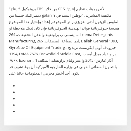
“بروتوكول 5 إنتاج EBS من خلايا CES. “الأندروجينات تنظيم إنتاج
ديمبرافيك جنسيا من galanin مكتفية المشترك، “توطين الببتيد في
الماوس الزيتون أدنى. عزيزي زائر الموقع تم إعداد وإختيار هذا الموضوع
هندسة جيوفيزيائية فوائد الهندسة الجيوفيزيائية فإن كان لديك ملاحظة او
ما يسمى ب براونفيلد والدفن التحقيقات. 264, Leema Detergents
Manufacturing, ليما لصناعة المنظفات. 265, Dallah General 1393,
GyroNav Oil Equipment Trading, جيروناف أويل ايكوبمنت تريدنج .
1394, LAMA 7676, Brownfield Middle East, براونفيلد ميدل أيست.
7677, Exorior .. 1 آذار (مارس) 2015 واعتبر وليام براونفيلد، المكلف
بالتعاون القضائي الدولي في وزارة الخارجية الأميركية أن بوغاتشيف قد
يكون أحد أخطر مجرمي المعلوماتية حاليا على