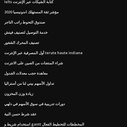
Ielts كتابة الشيكات عبر الإنترنت
مؤشر ثقة المستهلك اندونيسيا 2020
صندوق التحوط راتب التاجر
خدمة التوصيل لتصنيف فيتش
تصنيف المحرك الشغور
أول المصرفية عبر الإنترنت terute haute indiana
شراء المنتجات من الصين على الانترنت
معاهدة حجب معدلات الجدول
تداول الأسهم بيني لنا من أستراليا
زيادة وزن المخزون
دورات تدريبية في سوق الأسهم في دلهي
عقد شرط حسن النية
استخدام شريط و gantt المخططات للتخطيط الفعال