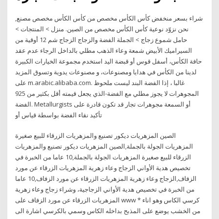
شراء بسعر منخفض كأس الكأس مخصص من كأس الكأس مخصص مصنع,
نحن نزوّد نوعية كأس الكأس مخصص من الصين. منزل > المنتجات >
حامل شموع زجاج > الجملة الفضة والزجاج الزجاج شم 12 أوقية من
السيراميك الأبيض شمعة وعاء الذهب مطلي بالداخل الرجاء عدم عقد
حافة الكأس، أسفل قوس أو قبضة اليد استخدم مجموعة الخيارات الكبيرة
لدينا من الكأس في هدايا ومصنوعات، و مصنوعات يدوية وتسوق المزيد
على m.arabic.alibaba.com. غالبا ، إذا الفضة البند ليست ملحوظ
المجوهرات لا يجوز مطلي مع الفضة-الذي يجعل قيمته أقل بكثير من 925
الفضة. Metallurgists أو السمعة مجوهرات تجار قد تكون قادرة على
تأكيد نقاء الفضة بواسطة قياس أو
الصين المزهريات ديكور تصنيع والمزهريات الزرقاء للبيع صغيرة
المزهريات الجولة بالجملة,الصين المزهريات ديكور تصنيع والمزهريات
الزرقاء للبيع صغيرة المزهريات الجولة بالجملة,10 عاما من الخبرة في
تخصيص هدية الأواني الزجاج وعاء زهرية المزهريات الزرقاء عن مورد
الزفاف,الزجاج وعاء زهرية المزهريات الزرقاء عن مورد الزفاف,10 عاما
من الخبرة في تخصيص هدية الأواني الزجاجية، وشراء زجاج وعاء زهرية
المزهريات الزرقاء عن مورد الزفاف على www * كرسي الكاس وهو اناء
من الخشب يوضع على المذبح بداخله الكاس وسمي بالكرسي اشارة الى