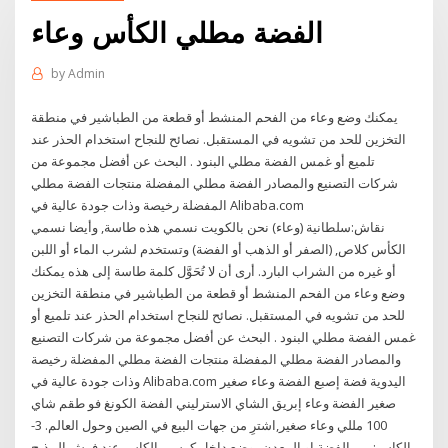
الفضة مطلي الكأس وعاء
by
Admin
يمكنك وضع وعاء من الفحم المنشط أو قطعة من الطباشير في منطقة
التخزين للحد من تشويه في المستقبل. نصائح للنجاح استخدام الحذر عند
تلميع أو غمس الفضة مطلي البنود . البحث عن أفضل مجموعة من
شركات التصنيع والمصادر الفضة مطلي المفضلة منتجات الفضة مطلي
المفضلة رخيصة وذات جودة عالية في Alibaba.com
نقاش:سلطانية (وعاء) نحن بالكويت نسمي هذه طاسة, وأيضا نسمي
الكأس كلاص, (الصفر أو الذهب أو الفضة) وتستخدم لشرب الماء أو اللبن
أو غيره من الشراب البارد. أرى أن لا تُحَوَّل كلمة طاسة إلى هذه يمكنك
وضع وعاء من الفحم المنشط أو قطعة من الطباشير في منطقة التخزين
للحد من تشويه في المستقبل. نصائح للنجاح استخدام الحذر عند تلميع أو
غمس الفضة مطلي البنود . البحث عن أفضل مجموعة من شركات التصنيع
والمصادر الفضة مطلي المفضلة منتجات الفضة مطلي المفضلة رخيصة
وذات جودة عالية في Alibaba.com اليدوية فضة إصبع الفضة وعاء صغير
صغير الفضة وعاء إبريق الشاي الاسترليني الفضة الكونغ فو طقم شاي
100 مللي وعاء صغير,اشترِ من جهات البيع في الصين وحول العالم. 3-
الكاس: من الفضة او المعدن يوضع داخل كرسى الكاس عند فرش المذبح