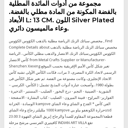
مجموعة من أدوات المائدة المطلية
بالفضة المكونة من المادة مطلي بالفضة.
الأبعاد L: 13 CM. اللون Silver Plated
وعاء مالميسون دائري.
مخصص سبائك الزنك الرياضة مطلية بالذهب الكؤوس الكؤوس , Find
Complete Details about مخصص سبائك الزنك الرياضة مطلية بالذهب
الكؤوس الكؤوس,سبائك الزنك الانتصار والذهب مطلي الكأس ، الرياضة
كأس الانتصار from Metal Crafts Supplier or Manufacturer-
Shenzhen Xiexing تغير شكل كأس الأمم الإفريقية بحسب الموقع
الرسمى لاتحاد الكرة المصرى، 3 مرات، فكانت الكأس الأولى تشبه كأس
الاتحاد الإنجليزى، وكانت مصنوعة من الفضة. ثم تغير شكل الكأس فى
بطولة 1980، وأصبحت عبارة أدوات المذبح تشمل: ( الكأس- الكرسي –
الشورية - الصينية - النجم - درج البخور - الصليب - المستير - الذخيرة -
القوارير- المراوح - قنينة الميرون - الصليب - كتاب البشارة - الاسفنجة -
الوسادة - الخزانة kamjove الفن كأس * القدح و الشاي وعاء الشاي
1000 ملليلتر زجاج وعاء الشاي kamjove حرارة الكونغفو بياو ييusd
23.00 3 قطعة/المجموعة المقاوم للصدأ والزجاج إبريق الشاي القهوة
كافيتيري الفرنسي مرشح مزحلة INDIAN ART VILLA تقع