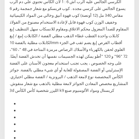
الكرسي الجالس عليه الرب اش 6 : 1 لان الكاس تحتوي علي دم الرب
يسوع الجالس على كرسي مجده . كوب فريسكو مع شعار جمجمة رقم 6
مقاس 340 مل (12 أونصة) كوب قهوة أنيق وخالي من المواد الكيميائية
وخفيف الوزن كوب قهوة قابل لإعادة الاستخدام مصنوع من الفولاذ
المقاوم للصدأ المعزول محكم الاغلاق ومقاوم للانسكاب سهل التنظيف إيغ
كابلات واحدة القطب غطاء الذهب مطلي الفضة / الكابلات إمغ / إيغ
الكابلات مطلية بالفضة 10mm أقطاب القرص إيغ يضم ثقب في الجزء
العلوي لحقن بالكهرباء والأسلاك الرصاص مرمزة المتاحة في 48 "، 60"،
72 "96" و 120 "أطو يمكن لهذه الجسيمات نفسها أن تخدش الفضة أيضًا.
على وجه الخصوص ، يجب تجنب استخدام معجون الأسنان على الفضة
الإسترليني أو الفضة المصقولة للغاية أو أي شيء مطلي بالفضة. جوائز
الكأس المخصصة نوع لامعة الذهب / البرونزية / الفضة مطلي اختياري.
المشاريع مخصص المعادن الجوائز لامعة مطلية بالذهب مع شعار منقوش.
3d الليزر شخصية كأس الكأس k9 كريستال ومواد الألومنيوم صنع