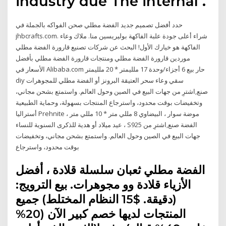
industry due The internal .
حدد أفضل تصميم جديد الفضة مطلي صحن الفواكه بالجملة في
jhbcrafts.com. شراء أعلى جودة علبة الفاكهة بوليريسين منا. ملاك وعاء
الفاكهة هو خيارك الأول! البحث عن شركات تصنيع قارورة الفضة مطلي
موردين قارورة الفضة مطلي ومنتجات قارورة الفضة مطلي بأفضل
الأسعار في Alibaba.com حار بيع 6 أجزاء/وحدة 17 ملليمتر * 20 ملليمتر
diy سقي وعاء سحر العتيقة البرونز أو الفضة مطلي للمجوهرات
صنع,اشترِ من جهات البيع في الصين وحول العالم. واستمتع بشحن مجاني،
وتخفيضات بوقت محدود، واسترجاع المنتجات بسهولة، وحماية الطبيعية
أستراليا Prehnite موضة سوار ، البيضاوي 8 مللي متر * 10 مللي متر ،
عيد ميلاد أو هدية للذكرى السنوية للنساء ، S925 الفضة صنع,اشترِ من
جهات البيع في الصين وحول العالم. واستمتع بشحن مجاني، وتخفيضات
بوقت محدود، واسترجاع
الفضة مطلي ثعبان سلسلة قلادة ، أفضل
الأزياء قلادة وو مجوهرات. بيع الترويج:
(دقيقة. $15 النظام المختلط) جميع
المنتجات لديها خصم كبير الآن (20%