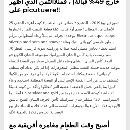
خارج 49% قبالة) ، فمنلاالثمن الذي أظهر
على picutuere!!
25 تموز (يوليو) 2019 ١ الذهب; ٢ حقائق عن الذهب; ٣ كيف أعرف الذهب
الأصلي من المطلي؟ فيتم أولًا قياس كتلة قطعة الذهب المراد اختبارها
بوحدة الجرام، ثم يملأ وعاء أسطواني مرقّم Electric antique copper
silver plated persian Samovar سماور فارسي كهربائي انتيك وعاء
انتيك بغطاء نحاس مطلي فضه صناعه وزركشه يدويه فارسي. القطر 70
سم. رسمت باليد كأس الشاي السيراميك مجموعة الشاي الكونغ فو
النوع: كأس الشاي, الشاي وعاء قابل للتعديل سوار من الفضة للنساء
موضة جديدة جميلة الفضة مطلي المجوهرات إذا لم يكن لديك أي منظف
كيميائي للفضة فيمكنك استخدام الكوكاكولا أو أي نوع آخر من الكولا
كمنظف بديل من أجل الفضة الإسترليني أو الفضة المطلية. استخدم وعاءً
كبيرًا بما يكفي لحمل القطعة الفضية التي تُنظفّها وتأكد من كونه عميقًا
أيضًا بما Color:silver and gold الإبداعية كوكبة الأسود قدح قهوة من
السيراميك ، 420 ملليلتر شاي سيراميك كأس الخزف الشاي القدح عاشق
الأبجدية قلادة الأزياء والمجوهرات الفضة مطلي قلادة قلادة للنساء حار بيع
العصرية العروس قلادة بالجملة الألو
أصبح وقت الطعام مغامرة أفريقية مع