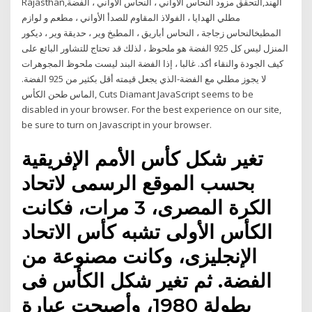
Rajasthan,الهند,التحقق مزود النحاس الأواني ، النحاس الأواني ، الفضة
مطلي الهدايا ، الفولاذ المقاوم للصدأ الأواني ، مطعم و لوازم
المطبخالنحاس زجاجة ، النحاس أباريق ، المطبخ وير ، حديقة وير ، ديكور
المنزل ليس كل 925 الفضة هو ملحوظ ، لذلك قد تحتاج للتشاور البائع على
كيف الجودة والنقاء أكد. غالبا ، إذا الفضة البند ليست ملحوظ المجوهرات
لا يجوز مطلي مع الفضة-الذي يجعل قيمته أقل بكثير من 925 الفضة.
الماس طحن الكأس, Cuts Diamant JavaScript seems to be
disabled in your browser. For the best experience on our site,
be sure to turn on Javascript in your browser.
تغير شكل كأس الأمم الإفريقية
بحسب الموقع الرسمى لاتحاد
الكرة المصرى، 3 مرات، فكانت
الكأس الأولى تشبه كأس الاتحاد
الإنجليزى، وكانت مصنوعة من
الفضة. ثم تغير شكل الكأس فى
بطولة 1980، وأصبحت عبارة