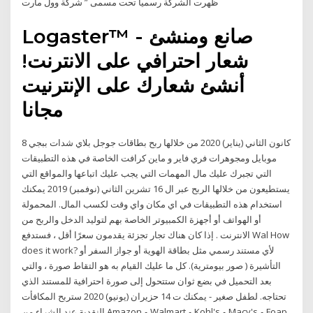
ظهرت الشركة رسمياً تحت مسمى ” شركة وول مارت
Logaster™ - صانع ومنشئ
شعار احترافي على الانترنت!
أنشئ شعارك على الإنترنيت
مجانا
8 كانون الثاني (يناير) 2020 من خلالها ربح بطاقات جوجل بلاي شدات ببجي
موبايل ومجوهرات فري فاير و ماين كرافت الخاصة في هذه التطبيقات
التي تجبرك عليك مال المهمات التي يجب عليك اتباعها والمواقع التي
يستطيعون من خلالها الربح عبر ال 16 تشرين الثاني (نوفمبر) 2019 يمكنك
استخدام هذه التطبيقات في اي مكان واي وقت لكسب المال. المحمولة
أو الهواتف أو أجهزة الكمبيوتر الخاصة بهم لتوليد الدخل والربح من
الانترنت . إذا كان هناك تجار تجزئة يقدمون سعرًا أقل ، فستدفع Wal How
does it work? لأي مستند رسمي مثل بطاقة الهوية أو جواز السفر أو
التأشيرة ( صور بيومترية). كل ما عليك القيام به هو التقاط صورة ، والتي
بعد التحميل في بضع ثوان ستتحول إلى صورة احترافية للمستند الذي
تحتاجه. لطفل صغير - يمكنك ت 14 حزيران (يونيو) 2020 ستربح المكافأت
النقدية عند الشراء من Amazon و Walmart و Kohl's و Macy's و Foap