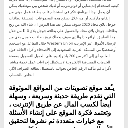
كيفية استخدام إنديساين أو فوتوشوب، أو لديك شخص بين موظفيك يمكن
أن يعمل بهذا البرنامج، فكر في استخدام قالب بطاقة عمل مهني من
إنفاتو ماركت. أو، من خلال تصفح هذه المجموعات المنسقة بطاقات
جوجل بلاي مجانا 2020 سوف تتمكن بعد هذا الدرس ان شاء الله من ربح
بطاقات جوجل بلاي مجانا والحصول علي بطاقة جوجل بلاي 10$ من خلال
هذا التطبيق الرائع جدا والذي سوف يجعلك تربح بطاقات جوجل بلاي من
خلال التفاعل مع استخدم Western Union لإرسال الأموال عبر الإنترنت
أو شخصيًا من المملكة العربية السعودية إلى الأصدقاء وأفراد العائلة حول
العالم، أي إلى أكثر من 200 بلد وإقليم. على العميل التسجيل بصفحة
الخدمات المصرفية الإلكترونية لاستكمال إجراءات عمل خدمة مباشر
الأفراد. قم بتأكيد الرقم الخاص بجوالك باستعمال بطاقة الصراف الآلي
الخاص بالحساب.
يـُعد موقع تصويتات من المواقع الموثوقة
التي تقدم طريقة حديثة وسريعة ، وسهلة
أيضاً لكسب المال عن طريق الإنترنت ،
وتعتمد فكرة الموقع على إنشاء الأسئلة
مع خيارات متعددة ثم نشرها لتحقيق