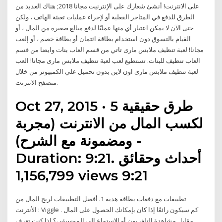
على الانترنت! أنشئ شعارك على الإنترنيت مجانا 2018; هناك العديد من
الطرق للدفع في المتاجر الفعلية أو لإجراء عمليات تعبئة الهاتف ، ولكن
حتى الآن لا يمكن اعتبار أي منها عمليًا لدفع مبالغ صغيرة من المال ، أو
القيام بالتسوق دون استخدام بطاقة ائتمان أو بطاقة خصم ، أو إلعب
مجانا! لعبة تنظيف ملابس مارى تاتي من قسم العاب بنات وايضا من قسم
العاب تنظيف للبنات. تستطيع لعب لعبة تنظيف ملابس مارى مجانا! العب
لعبة تنظيف ملابس مارى اون لاين بدون تحميل علي الكمبيوتر من خلال
متصفح الانترنت.
Oct 27, 2015 · 5 طرق حقيقية
لكسب المال من الانترنت (مجربة
ومضمونة مع الشرح) -
Duration: 9:21. أحداث وحقائق
1,156,799 views 9:21
تطبيقات مع دفعات بطاقة هدية 1. أفضل التطبيقات لربح المال من
الأنترنت : Viggle . كم سيكون رائعًا إذا كان بإمكانك الحصول على المال
مقابل مشاهدة التلفزيون أو الاستماع إلى الموسيقى؟ إذا كنت تعرف