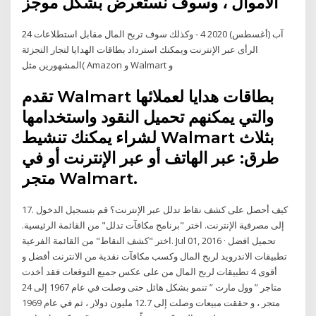
الأموال ، وسوف نستعرض بشكل موجز
24 آب (أغسطس) 2020 4 - وكذلك سوف تربح المال مقابل استطلاعات
الرأى عبر الإنترنت ويمكنك استرداد بطاقات الهدايا لتجار التجزئة
المشهورين مثل( Amazon و Walmart و
تقدم Walmart بطاقات هدايا لعملائها
والتي يمكنهم تحميل النقود واستخدامها
لشراء يمكنك تنشيط Walmart بثلاث
طرق: عبر الهاتف أو عبر الإنترنت أو في
متجر Walmart.
17. كيف أحصل على كشف نقاط تدلل عبر الإنترنت؟ قم بتسجيل الدخول
إلى مصرفية الإنترنت. اختر "برنامج مكافآت تدلل" من القائمة الرئيسية.
اختر "كشف النقاط" من القائمة الفرعية. Jul 01, 2016 · تحميل افضل
تطبيقات الاندرويد لربح المال وكسب مكافآت نقدية من الانترنت أفضل و
أقوى 4 تطبيقات لربح المال من على عكس جميع التوقعات فقد أخدت
متاجر ” وول مارت ” تنمو بشكل هائل حتى وصلت في عام 1967 إلى 24
متجر ، و حققت مبيعات وصلت إلى 12.7 مليون دولار ، ثم في عام 1969