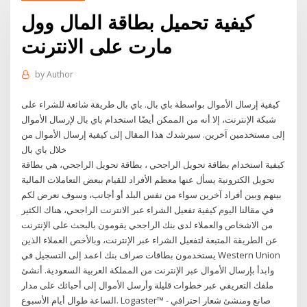
كيفية تحميل بطاقة المال وول
مارت على الانترنت
by
Author
كيفية إرسال الأموال بواسطة باي بال. باي بال طريقة شائعة للشراء على
شبكة الإنترنت، إلا أنه من الممكن أيضًا استخدام باي بال لإرسال الأموال
إلى مستخدمين آخرين. سيرشدك هذا المقال إلى كيفية إرسال الأموال من
خلال باي بال
كيفية استخدام بطاقة تحويل الراجحي ، بطاقة تحويل الراجحي، هي بطاقة
تحويل الكترونية يسأل عنها معظم الأفراد للقيام ببعض التعاملات المالية
بينهم وبين أفراد آخرين سواء من نفس البلد أو أجانب، وسوف نعرض لكم
في مقالنا اليوم كيفية تفعيل الشراء عبر الانترنت الراجحي، هناك الكثير
من الاشخاص والعملاء لدى بنك الراجحي يقومون بالبحث على الإنترنت
عن الطريقة المتبعة لتفعيل الشراء عبر الإنترنت، وبالأخص العملاء الذين
يستخدمون بطاقات صراف بنك اعمد إلى التسجيل في Western Union
وابدأ بإرسال الأموال عبر الإنترنت من المملكة العربية السعودية. أنشئ
ملفك التعريفي عبر خطوات قليلة وأرسل الأموال إلى أحبائك على مدار
الساعة طوال أيام الأسبوع. Logaster™ - صانع ومنشئ شعار احترافي