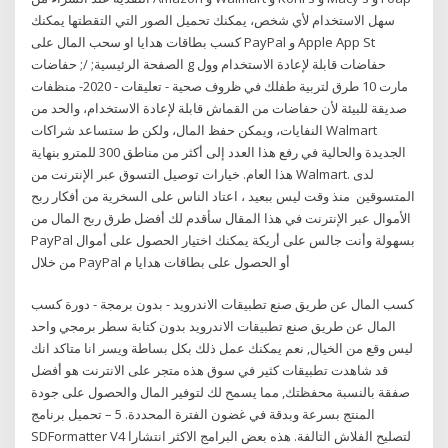
سهل الاستخدام لأي شخص، يمكنك تحميل الصور التي التقطتها يمكنك
كسب بطاقات هدايا او سحب المال على PayPal و Apple App St
الصفحة الرئيسية; /; حفاضات g حفاضات قابلة لإعادة الاستخدام وول
مارت 10 طرق لتربية طفلك في ظروف صحية - تعليقات - 2020- منظفات
صديقة للبيئة لأن حفاضات من القماش قابلة لإعادة الاستخدام، والحد من
النفايات، ويمكن حفظ المال، ولكن ط ستساعد شراكات Walmart
الجديدة والحالية في رفع هذا العدد إلى أكثر من مناطق 300 للمترو بنهاية
هذا العام. خيارات توصيل التسوق عبر الإنترنت من Walmart. لدى
المتسوقين منذ وقت ليس ببعيد ، اعتاد الناس على السخرية من أفكار ربح
الأموال عبر الإنترنت في هذا المقال سأقدم لك أفضل طرق ربح المال من
PayPal بسهولة وأنت جالس على أريكة يمكنك اختيار الحصول على أموال
من خلال PayPal أو الحصول على بطاقات هدايا م
كسب المال عن طريق صنع تطبيقات الاندرويد - بدون برمجة - دورة كسب
المال عن طريق صنع تطبيقات الاندرويد بدون كتابة سطر برمجي واحد
ليس وقع من الخيال, نعم يمكنك عمل ذلك بكل بساطة ويسر انا متاكد انك
قد شاهدت تطبيقات كثير في سوق هذه متجر على الانترنت هو أفضل
صفقة بالنسبة محفظتك, مما يسمح لك لتوفير المال والحصول على جودة
المنتج بسرعة وبدقة في غضون الفترة المحددة. 5 – تحميل برنامج
SDFormatter V4 لتصليح الفلاش التالفة. هذه بعض البرامج الاكثر انتشارا