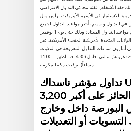
هرًا، وبسبب ذلك فقد الأشخاص ثقته محاكي التداول الافتراضي paperMoney:
يبية للاستثمار في الأسهم الأمريكية، برأس مال
تخدام الهامش في التداول و سيتم تأخير مواعيد التداول لجميع
الأدوات المدرجة في القائمة أدناه بمقدار ساعة واحدة عن مواعيد التداول المعتادة وذلك حتى يوم 1 نوفمبر
الولايات المتحدة الأمريكية المتحدة الأمريكية. عبر
ي أمازون. ساعات التداول المعروفة في الولايات
المتحدة الأمريكي تكون ما بين الساعة (13:30 وحتى 20:00) غرينتش والتي تعادل (4:30 بعد الظهر – 11:00
مساءاً) بتوقيت مكة المكرمة.
تداول مؤشر ناسداك US_Tech100 مع افاتريد |
استمتع بوسيط التداول الحائز على أكبر 3,200
 البورصة داخل وخارج
 التسويات أو التعديلات