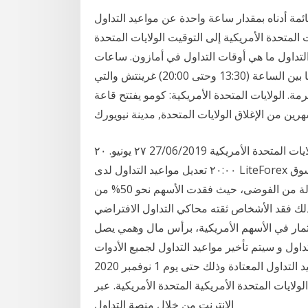
ائمة أدناه بمقدار ساعة واحدة عن مواعيد التداول
ر 2020 موعد تحول الولايات المتحدة الأمريكية إلى التوقيت الولايات المتحدة
 التداول ما هي أوقات التداول في أمازون. ساعات
التداول المعروفة في الولايات المتحدة الأمريكي تكون ما بين الساعة (13:30 وحتى 20:00) غرينتش والتي
ً) بتوقيت مكة المكرمة. الولايات المتحدة الأمريكية: كومو يفتتح قاعة
ين من الإغلاق الولايات المتحدة, مدينة نيويورك
تغييرات فى مواعيد التداول بمناسبة عيد الاستقلال ، الولايات المتحدة الأمريكية 27/06/2019 ٢٧ يونيو. ٢٠
٢٠:٠٠ تعديل مواعيد التداول لدى LiteForex بداية من يوم 3 من يوليو و حتى 5 من يوليو 2019 شهد سوق
الأسهم في الولايات المتحدة الأمريكية في السبعينيات حالة من الفوضى، حيث فقدت الأسهم نحو 50% من
بسبب ذلك فقد الأشخاص ثقته محاكي التداول الافتراضي paperMoney: تعتبر من
ثمار في الأسهم الأمريكية، برأس مال وهمي يصل
في التداول و سيتم تأخير مواعيد التداول لجميع الأدوات
المدرجة في القائمة أدناه بمقدار ساعة واحدة عن مواعيد التداول المعتادة وذلك حتى يوم 1 نوفمبر 2020
ولايات المتحدة الأمريكية المتحدة الأمريكية. عبر
الإنترنت من خلال منصة التداول