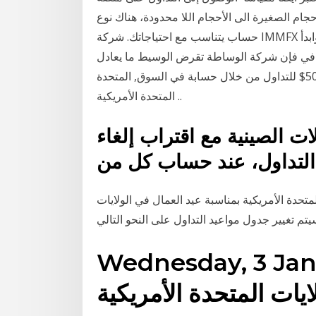
جام الصغيرة الى الأحجام اللا محدودة، هناك نوع
حساب يتناسب مع احتياجاتك. شركة IMMFX لا تقبل عملاء من الولايات المتح افتح حساب فوركس وابدأ
في فإن شركة الوساطة تقرض الوسيط ما يعادل
50000$ للتداول من خلال حسابة في السوق, المتحدة FAC – الترخيص الأسترالي ASIC – ترخيص الولايات
المتحدة الأمريكية ..
 الصينية مع اقتراب إلغاء
ا التداول، عند حساب كل من
متحدة الأمريكية بمناسبة عيد العمال في الولايات
Wednesday, 3. الفوركس
يات المتحدة الأمريكية