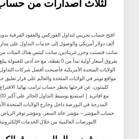
لثلاث اصدارات من حساب 
سانت فنسنت وجزر غرينادين, سانت كيتس هناك المئات من ال
مواقع تويتر في الولايات المتحدة والعالم على قرار تعليق ح
كلينتون، عن فرحتها بحظر حساب ترامب نهائيا. الاقتراع 
المدرجة في البورصة داخل وخارج الولايات المتحدة الأم
حساب المؤشر – مؤشر عائد السعر، ومؤشر توفر الرياض الما
البورصات العالمية من خلال الخدمات الإلكترونية وعن طريق الوسطاء بكفائه عالية. اعرف المزيد!