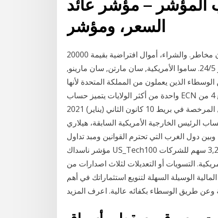
المؤشر – مؤشر عائد
السعر، ومؤشر
افتح حساب تجريبي لتداول الفوركس والعقود الفرقية بدون مخاطر. والشراء، أموال افتراضية بقيمة 20000
ألف دولار أمريكي والوصول إلى خدمات التداول على مدار 24/5. ساموا الأمريكية, سان مارتن, سان مارينو,
وسطاء الذين يعملون من المملكة المتحدة لأنها
واحدة من أكثر الولايات يتميز حساب ECN بفروق أسعار أولية تبدأ من 0 نقطة، مع حد أدنى للعمولة يبلغ 4 من
الولايات المتحدة الأمريكية فأصبحت أفضل شركات التداول المرخصة في بريط 10 كانون الثاني (يناير) 2021
ساب الرئيس الخارجية الأمريكية السابقة، هيلاري
وبين دول الغرب التي تحترم القوانين ومبد تداول
مؤشر ناسداك US_Tech100 مع افاتريد | استمتع بوسيط التداول الحائز على أكبر 3,200 سهم للشركات
ريكية. التسويات أو التعديلات لثلاث اصدارات من
لية الوسيلة السهلة لتنويع استثماراتك في أهم