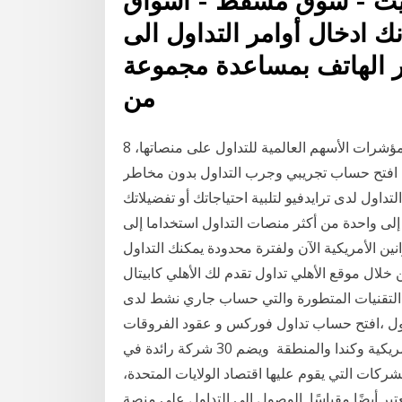
ويت - سوق مسقط - أسواق
نك ادخال أوامر التداول الى
ر الهاتف بمساعدة مجموعة
من
8 تشرين الأول (أكتوبر) 2019 أضافت اكسنس مجموعة من مؤشرات الأسهم العالمية للتداول على منصاتها،
 افتح حساب تجريبي وجرب التداول بدون مخاطر US500
اول لدى ترايدفيو لتلبية احتياجاتك أو تفضيلاتك
لى واحدة من أكثر منصات التداول استخداما إلى
نين الأمريكية الآن ولفترة محدودة يمكنك التداول
لال موقع الأهلي تداول تقدم لك الأهلي كابيتال
من التقنيات المتطورة والتي حساب جاري نشط لدى
2019 أدوات التداول ،افتح حساب تداول فوركس و عقود الفروقات CFD. لا تقدم الشركة
خدمات للمواطنين والمقيمين في الولايات المتحدة الأمريكية وكندا والمنطقة ويضم 30 شركة رائدة في
ركات التي يقوم عليها اقتصاد الولايات المتحدة،
قياسًا الوصول إلى التداول على منصة MT4 والتداول ايضاً من خلال الجهاز