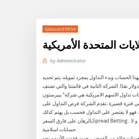
Glasson39954
يات المتحدة الأمريكية
by
Administrator
ا الحساب وبدء التداول بمجرد تمويله. يتم تحديد
لإيداع الأولي المطلوب بمبلغ 2000 دولار للهامش و 500 دولار نقدًا. الشركة الثانية في قائمتنا والتي تصنف
لاسهم الامريكية هي شركة” بيبرستون Pepperstone” التي تأسست في
ين في فترة قصيرة ،تقدم الشركة فرص التداول على
فهو لا يقتصر على التداول فحسب بل يهتم كذلك
بالرهان على فارق السعرSpread Betting . هذا الوسيط لا يقبل حسابات من الولايات المتحدة الامريكية و لا
حسابات اسلامية.
بعينيات حالة من الفوضى، حيث فقدت الأسهم نحو