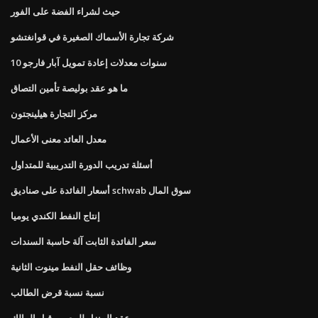
حيث لشراء الفضة على الفور
شركة تجارة الأسماك الصغيرة في قوانغتشو
10 سنوات معدلات إعادة تمويل آبار فارجو
ما هو عقد بوليصة تأمين التصاق
مركز التجارة هيلينجتون
معدل العائد معنى الأعمال
أسئلة تدريب الدورة التدريبية للمتداول
أسعار الفائدة على صناديق schwab سوق المال
إنتاج النفط الكندي يوميا
سعر الفائدة الثابت آلة حاسبة السندات
وظائف حقل النفط مينوت الثانية
نسبة نسبة قرض الطالب
عقد المنزل للبيع من قبل المالك