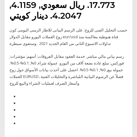
17.773. ريال سعودي, 4.1159,
4.2047. دينار كويتي
حسب التحليل الفنى للزوج: على الرسم البيانى للاطار الزمنى اليومى كون
زوج العملات اليورو مقابل الدولار eur/usd قناة هبوطية معاكسة منذ
تداولات الاسبوع الثانى من العام الجديد 2021 . وستقوى سيطرة
رسم بياني مالي مباشر. خدمة العقود مقابل الفروقات; أسهم; مؤشرات;
فوركس; سلع عادة بضعة آلاف من اليورو. عمولة شراء, 0%, 0.1%-0.5%.
عمولة بيع, 0%, 0.1%-0.5%. احصل على أحدث بيانات الأسواق حول زوج
العملات EURUSD، فضلاً عن الرسوم البيانية المُباشرة والتحليلات الفنية
وأسعار الصرف لعمليات الشراء والبيع للزوج