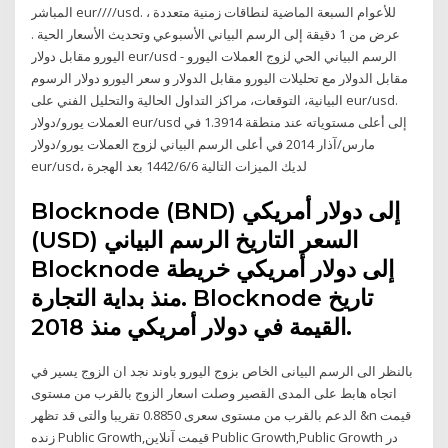
المباشر eur////usd. للأعوام السبعة الماضية لنطاقات زمنية متعددة ،
عرض من 1 دقيقة إلى الرسم البياني الأسبوعي وتحديث الأسعار الحية .
اليورو مقابل دولار eur/usd - الرسم البياني الحي لزوج العملات اليورو
مقابل الدولار مع تحليلات اليورو مقابل الدولار و سعر اليورو دولار الرسوم
البيانية، التوقعات، مراكز التداول الحالية والتحليل الفني على eur/usd.
العملات يورو/دولار eur/usd إلى أعلى مستوياته عند منطقة 1.3914 في
مارس/آذار 2014 في أعلى الرسم البياني لزوج العملات يورو/دولار
eur/usd، لديك الميزات التالية 6‏‏/6‏‏/1442 بعد الهجرة
Blocknode (BND) إلى دولار أمريكي
(USD) السعر التاريخ الرسم البياني
Blocknode إلى دولار أمريكي خريطة
منذ بداية التجارة. Blocknode تاريخ
القيمة في دولار أمريكي منذ 2018.
بالنظر الى الرسم البيانى الخاص بزوج اليورو باوند نجد ان الزوج يسير في
اتجاه هابط على المدى القصير وصلت اسعار الزوج بالقرب من مستوى
الدعم بالقرب من مستوى سعرى 0.8850 تقريبا والتى قد تظهر &n قیمت
زنده Public Growth,قیمت آنلاین Public Growth,Public Growth در