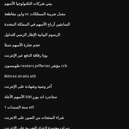
بيني شركات التكنولوجيا الأسهم
واين مقاطعة nc معدل ضريبة الممتلكات
السابقين أرباح الأسهم في المملكة المتحدة
الرسوم البيانية الإطار الزمني للتداول
حجم تجارة الأسهم تسلا
يوتا رقاقة الدفع عبر الإنترنت
طومسون reuters jefferies مؤشر crb
Bittrex stratis eth
آخر وصية وشهادة على الإنترنت
ستاندرد اند بورز 500 الأسهم الآجلة
1 سنة السندات etf
شراء المنتجات من الصين على الانترنت
دورات معتمدة لإعداد الضريبة على الانترنت