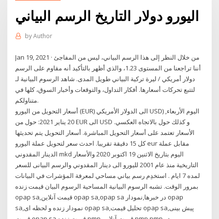
اليورو دولار التاريخ الرسم البياني
by
Author
Jan 19, 2021 · من خلال النظر إلى هذا الرسم البياني، ليس من المفاجئ
أننا تراجعنا من المستوى 1.23، والذي أظهر بالتأكيد أنه مقاوم على الرسم
البياني طويل المدى. شاهد الرسوم البيانية لـ ‎دولار أمريكي / ليرة تركية‎
لتتبع تحركات أسعارها. أفكار التداول، والتوقعات وأخبار السوق، كلها في
متناولكم.
أسعار التحويل من اليورو (EUR) الى الدولار الأمريكي USD) اليوم الأربعاء,
20 يناير 2021: حول من EUR الى USD و كذلك حول بالاتجاه العكسي.
الأسعار تعتمد على أسعار التحويل المباشرة. أسعار التحويل يتم تحديثها
كل 15 دقيقة تقريبا. احدث سعر لتحويل عملة اليورو eur مقابل عملة
الدينار المقدوني mkd اليوم بتاريخ الاثنين 19 اكتوبر 2020 والأسعار
التاريخية منذ عام 2001 لليورو الى دينار المقدوني والرسم البيانى للسعر
لمده 7 ايام . استخدِم رسم بياني مساحي لمعرفة المؤشرات في البيانات
بمرور الوقت. تشبه الرسوم البيانية المساحية الرسوم البيان قیمت زنده
opap sa,قیمت آنلاین opap sa,opap sa در خبرها,نمودار opap
sa,نمودار زنده و لحظه ای opap sa,تحلیل قیمت opap sa,پیش بینی
قیمت opap sa قیمت زنده pmp,قیمت آنلاین pmp,pmp در