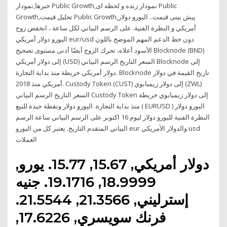
خبرها,نمودار Public Growth,نمودار زنده و لحظه ای Public
Growth,تحلیل قیمت Public Growth,پیش بینی قیمت.. اليورو دولار
أمريكي و النظرة الفنية. على الرسم البياني لكل ساعة ، انخفض زوج
اليورو دولار أمريكي eur/usd دون خط الدعم المهم الموضح باللون
الأسود أعلاه، تحرك الزوج أيضًا أدنى مستوى تصحيح Blocknode (BND)
إلى دولار أمريكي (USD) السعر التاريخ الرسم البياني Blocknode إلى
دولار أمريكي خريطة منذ بداية التجارة. Blocknode تاريخ القيمة في دولار
أمريكي منذ 2018. Custody Token (CUST) إلى دولار زيمبابوي (ZWL)
السعر التاريخ الرسم البياني Custody Token إلى دولار زيمبابوي خريطة
منذ بداية التجارة. اليورو دولار ونقطة جيدة للبيع ( EURUSD ) البورو دولار
النظرة الفنية لليورو دولار ليوم 16 اكتوبر على الرسم البياني ساعة الرسم
البياني المتقدم التاريخ. يعتبر كل من اليورو eur والدولار الأمريكي usd
العملات
دولار أمريكي, 15.67, 15.77. يورو,
18.9999, 19.1716. جنيه
إسترليني, 21.3566, 21.5544.
فرنك سويسري, 17.6226,