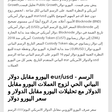
Growth,تحلیل قیمت Public Growth,پیش بینی قیمت.. اليورو دولار
أمريكي و النظرة الفنية. على الرسم البياني لكل ساعة ، انخفض زوج
اليورو دولار أمريكي eur/usd دون خط الدعم المهم الموضح باللون
الأسود أعلاه، تحرك الزوج أيضًا أدنى مستوى تصحيح Blocknode (BND)
إلى دولار أمريكي (USD) السعر التاريخ الرسم البياني Blocknode إلى
دولار أمريكي خريطة منذ بداية التجارة. Blocknode تاريخ القيمة في دولار
أمريكي منذ 2018. Custody Token (CUST) إلى دولار زيمبابوي (ZWL)
السعر التاريخ الرسم البياني Custody Token إلى دولار زيمبابوي خريطة
منذ بداية التجارة. اليورو دولار ونقطة جيدة للبيع ( EURUSD ) البورو دولار
النظرة الفنية لليورو دولار ليوم 16 اكتوبر على الرسم البياني ساعة الرسم
البياني المتقدم التاريخ. يعتبر كل من اليورو eur والدولار الأمريكي usd
العملات
اليورو مقابل دولار eur/usd - الرسم
البياني الحي لزوج العملات اليورو مقابل
الدولار مع تحليلات اليورو مقابل الدولار و
سعر اليورو دولار
سعر صرف اليورو الاوروبي مقابل الدولار الامريكي اليوم///// الرسم