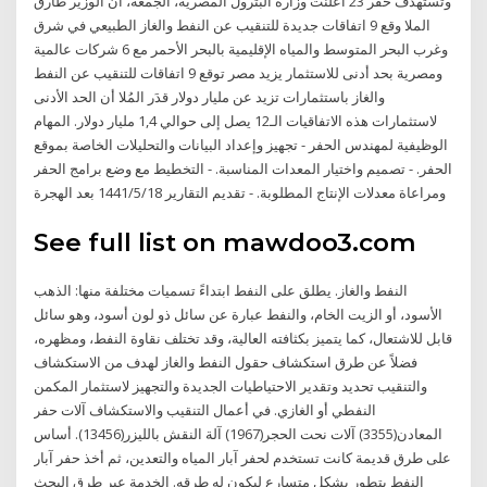
وتستهدف حفر 23 أعلنت وزارة البترول المصرية، الجمعة، أن الوزير طارق
الملا وقع 9 اتفاقات جديدة للتنقيب عن النفط والغاز الطبيعي في شرق
وغرب البحر المتوسط والمياه الإقليمية بالبحر الأحمر مع 6 شركات عالمية
ومصرية بحد أدنى للاستثمار يزيد مصر توقع 9 اتفاقات للتنقيب عن النفط
والغاز باستثمارات تزيد عن مليار دولار قدَر المُلا أن الحد الأدنى
لاستثمارات هذه الاتفاقيات الـ12 يصل إلى حوالي 1,4 مليار دولار. المهام
الوظيفية لمهندس الحفر - تجهيز وإعداد البيانات والتحليلات الخاصة بموقع
الحفر. - تصميم واختيار المعدات المناسبة. - التخطيط مع وضع برامج الحفر
ومراعاة معدلات الإنتاج المطلوبة. - تقديم التقارير 18‏‏/5‏‏/1441 بعد الهجرة
See full list on mawdoo3.com
النفط والغاز. يطلق على النفط ابتداءً تسميات مختلفة منها: الذهب
الأسود، أو الزيت الخام، والنفط عبارة عن سائل ذو لون أسود، وهو سائل
قابل للاشتعال، كما يتميز بكثافته العالية، وقد تختلف نقاوة النفط، ومظهره،
فضلاً عن طرق استكشاف حقول النفط والغاز لهدف من الاستكشاف
والتنقيب تحديد وتقدير الاحتياطيات الجديدة والتجهيز لاستثمار المكمن
النفطي أو الغازي. في أعمال التنقيب والاستكشاف آلات حفر
المعادن(3355) آلات نحت الحجر(1967) آلة النقش بالليزر(13456). أساس
على طرق قديمة كانت تستخدم لحفر آبار المياه والتعدين، ثم أخذ حفر آبار
النفط يتطور بشكل متسارع ليكون له طرقه. الخدمة عبر طرق البحث