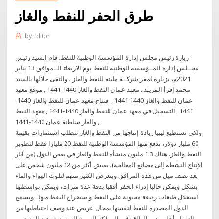
طرق الحفر للنفط والغاز
by
Editor
زيارة رئيس مجلس إدارة المؤسسة الوطنية للنفط. قام السيد رئيس
مجــلس إدارة المــؤسسة الوطنية للنفط يوم الاربعاء الــموافق 13 يناير
2021م، بزيارة لمقر شركــة مليته للنفط والغاز ، والتقى خلالها بالسيد
محمد إقرأ المزيـد.. معهد عمان النفط والغاز 1440-1441 , موقع معهد
عمان للنفط والغاز 1440-1441 , افتتاح معهد عمان للنفط والغاز 1440-
1441 , التسجيل في معهد عمان للنفط والغاز 1440-1441 , معهد النفط
والغاز سلطنة عمان 1440-1441 ,
ولكي تستطيع ليبيا زيادة إنتاجها من النفط والغاز تتطلب استثمارات بقيمة
60 مليار دولار، تدفع منها المؤسسة الوطنية للنفط 20 مليارا فقط لتطوير
النفط والغاز. هناك 1.3 مليون منشأة للنفط والغاز في بعض الدول (من آبار
الإنتاج النشطة إلى مصانع المعالجة)، يعيش أكثر من 12 مليون شخص على
بعد نصف ميل من هذه المرافق ويتعرض الكثير منهم لتلوث الهواء والماء
بشكل ويمكن حاليا إدراء الحفر أفقيا بدقة عدة مترات، ويمكن بواسطتها
استغلال طبقات رقيقة محتوية على النفط واستخراج النفط منها . وتسمح
الدول المصدرة للنفط لنفسها بمجال عريض عند وصف احتياطيها من
النفط . أعلن وزير الطاقة في المملكة العربية السعودية، عبد العزيز بن