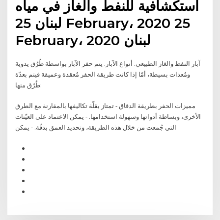
استكشافية للنفط والغاز في مياه
لبنان 25 February، 2020 25
February، 2020 لبنان
آبار النفط والغاز الطبيعي. أنواع الآبار. يتم حفر الآبار بواسطة طُرُق يدوية
ومُعدات بسيطة، أمّا إذا كانت طريقة الحفر مُعقدة وعميقة فيتم بعدّة
طُرُق منها:
مميزات الحفر بطريقة الدقاق - تمتاز بقلّة تكاليفها بالمقارنة مع الطرق
الأخرى، وبساطة أدواتها وسهولة استخدامها. - يمكن الاعتماد على العيّنات
التي جُمعت من خلال هذه الطريقة، وتحديد العمق بدقّة. - يمكن