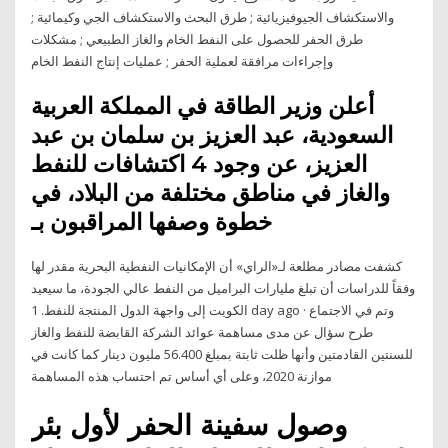
والاستكشاف الجيوفيزيائية ; طرق البحث والاستكشاف الجي وكيمائية ;
طرق الحفر للحصول على النفط الخام والغاز الطبيعي ; مشكلات
وإجراءات مرافقة لعملية الحفر ; عمليات إنتاج النفط الخام
أعلن وزير الطاقة في المملكة العربية
السعودية، عبد العزيز بن سلمان بن عبد
العزيز، عن وجود 4 اكتشافات للنفط
والغاز في مناطق مختلفة من البلاد، في
خطوة وصفها المراقبون بـ
كشفت مصادر مطلعة لـ«الراي» أن الإمكانيات النفطية البحرية مقدر لها
وفقاً للدراسات أن تبلغ مليارات البراميل من النفط عالي الجودة، ما سيعيد
الكويت إلى واجهة الدول المنتجة للنفط. 1 day ago · وتم في الاجتماع
طرح سؤال عن مدى مساهمة عوائد الشركة القابضة للنفط والغاز
للسنتين القادمتين وأنها ظلت ثابتة بمبلغ 56.400 مليون دينار كما كانت في
موازنة 2020، وعلى أي أساس تم احتساب هذه المساهمة
وصول سفينة الحفر لأول بئر