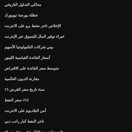
محاكي التداول التاريخي
عطلة بورصة نيويورك
الإخلاص تاجر نشط برو على الانترنت
خبراء توفير المال للتسوق عبر الإنترنت
بيني شركات التكنولوجيا الأسهم
أسعار الفائدة القياسية الليبور
متوسط ​​سعر الفائدة على الاقتراض
مقارنة الديون العالمية
15 سنة تاريخ سعر القرض
سعر النفط cfd
أمن البلاديوم على الانترنت
تاجر النفط كبار راتب دبي
ستاندرد اند بورز 500 مؤشر مؤشر صباح