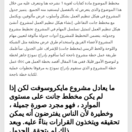
مخطط الموضوع مادة كفايات لغوية 1 نشرحه هنا ونتعرف عليه من خلال
هذا الموضوع والذى يتعرض له بالتفصيل ليستفيد منه الجميع . يتميز جدول
المشروع في هيكل تنظيم العمل بشكل وأسلوب عرض مألوفين، ويكتمل
مع مخطط جانت التفاعلي. إنشاء هيكل تنظيم العمل لمشروع. أنشئ
هيكل تنظيم العمل لتمثيل تسلسل المهام في المشروع. تخطيط مشروع
وجدولته. يتضمن التخطيط للمشروع أدوات جدولة مألوفة لتعيين مهام
المشروع لأعضاء الفريق واستخدام طرق عرض مختلفة مثل الشبكة
واللوحة والخط الزمني (مخطط جانت) للإشراف على الجدول. سأعلمك
طريقة عمل خطة مشروع ناجحة كما سأقوم بإدراج نموذج جاهز لخطة
عمل doc و لتوضيح الأمور قليلا، ففي هذا المقال أقصد بخطة العمل هي
خطة المشروع و الذي سنقوم بإدراج نموذج به مرفوقا بخطوات عملية
لكتابة خطة ناجحة.
ما يعادل مشروع مايكروسوفت لكن إذا
لم يكن مخطط جانت على مستوى
الموارد ، فهو مجرد صورة جميلة ،
وخطيرة لأن الناس يفترضون أنه يمكن
تحقيقه ويتخذون القرارات بناءً عليه. وبعد
ذلك لم يتحقق الجدول