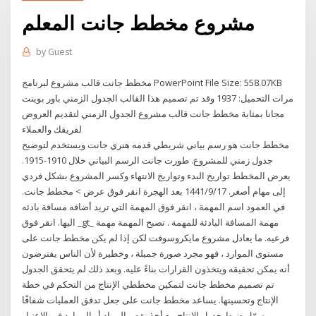
مشروع مخطط جانت المعلم
by
Guest
مخطط جانت قالب مشروع لبرنامج PowerPoint File Size: 558.07KB
مرات التحميل: 1937 وقد تم تصميم هذا القالب الجدول الزمني باور بوينت
مجانا بمثابة مخطط جانت قالب مشروع الجدول الزمني لتقديم العروض
لفريقك والعملاء
مخطط جانت هو رسم بياني شريطي قدمه هنري جانت ويستخدم لتوضيح
جدول زمني للمشروع. طورت جانت الرسم البياني خلال 1910-1915.
يعرض المخطط تواريخ البدء وتواريخ الانتهاء وكسر المشروع بشكل فردي
إلى مهام أصغر. 17‏‏/9‏‏/1441 بعد الهجرة انقر فوق عرض >‏ مخطط جانت.
في العمود اسم المهمة ، انقر فوق المهمة التي تريد أضافه مسافة بادئه
اليها. انقر فوق _gt_ مهمة المسافة البادئة للمهمة . تصبح المهمة مهمة
فرعيه. ما يعادل مشروع مايكروسوفت لكن إذا لم يكن مخطط جانت على
مستوى الموارد ، فهو مجرد صورة جميلة ، وخطيرة لأن الناس يفترضون
أنه يمكن تحقيقه ويتخذون القرارات بناءً عليه. وبعد ذلك لم يتحقق الجدول
تم تصميم مخطط جانت لتمكين مخططي الإنتاج من التحكم في خطة
الإنتاج وتحسينها. يساعد مخطط جانت على جعل تدفق العمليات شفافًا
ويسهّل ضبط جدول الإنتاج مع أخذ نقص المواد أو الموارد في الاعتبار.