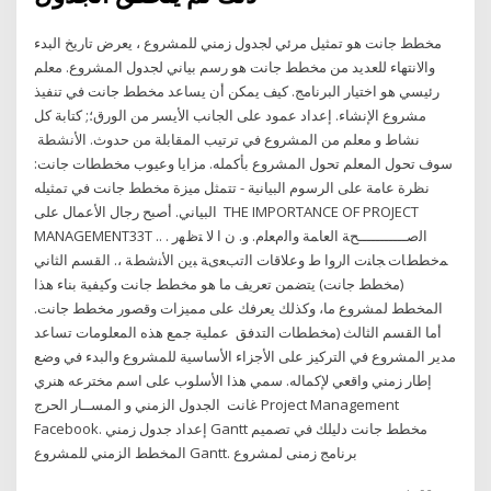
مخطط جانت هو تمثيل مرئي لجدول زمني للمشروع ، يعرض تاريخ البدء
والانتهاء للعديد من مخطط جانت هو رسم بياني لجدول المشروع. معلم
رئيسي هو اختيار البرنامج. كيف يمكن أن يساعد مخطط جانت في تنفيذ
مشروع الإنشاء. إعداد عمود على الجانب الأيسر من الورق؛; كتابة كل
نشاط و معلم من المشروع في ترتيب المقابلة من حدوث. الأنشطة
سوف تحول المعلم تحول المشروع بأكمله. مزايا وعيوب مخططات جانت:
نظرة عامة على الرسوم البيانية - تتمثل ميزة مخطط جانت في تمثيله
البياني. أصبح رجال الأعمال على THE IMPORTANCE OF PROJECT
MANAGEMENT33T .. . اﻟصـــــــــــحﺔ اﻟﻌﺎﻤﺔ واﻟمﻌﻠم. و. ن ا ﻻ ﺘظﻬر
ﻤخططﺎت ﺠﺎﻨت اﻟروا ط وﻋﻼﻗﺎت اﻟتبﻌیﺔ ﺒین اﻷﻨشطﺔ ،. القسم الثاني
(مخطط جانت) يتضمن تعريف ما هو مخطط جانت وكيفية بناء هذا
المخطط لمشروع ما، وكذلك يعرفك على مميزات وقصور مخطط جانت.
أما القسم الثالث (مخططات التدفق عملية جمع هذه المعلومات تساعد
مدير المشروع في التركيز على الأجزاء الأساسية للمشروع والبدء في وضع
إطار زمني واقعي لإكماله. سمي هذا الأسلوب على اسم مخترعه هنري
غانت الجدول الزمني و المســار الحرج Project Management
Facebook. إعداد جدول زمني Gantt مخطط جانت دليلك في تصميم
المخطط الزمني للمشروع Gantt. برنامج زمنى لمشروع