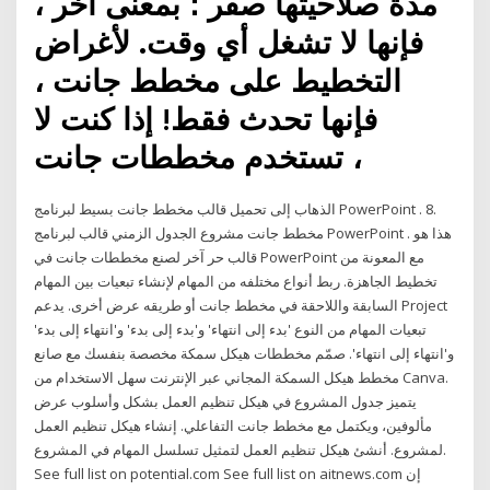
مدة صلاحيتها صفر ؛ بمعنى آخر ،
فإنها لا تشغل أي وقت. لأغراض
التخطيط على مخطط جانت ،
فإنها تحدث فقط! إذا كنت لا
تستخدم مخططات جانت ،
الذهاب إلى تحميل قالب مخطط جانت بسيط لبرنامج PowerPoint . 8.
مخطط جانت مشروع الجدول الزمني قالب لبرنامج PowerPoint . هذا هو
قالب حر آخر لصنع مخططات جانت في PowerPoint مع المعونة من
تخطيط الجاهزة. ربط أنواع مختلفه من المهام لإنشاء تبعيات بين المهام
السابقة واللاحقة في مخطط جانت أو طريقه عرض أخرى. يدعم Project
تبعيات المهام من النوع 'بدء إلى انتهاء' و'بدء إلى بدء' و'انتهاء إلى بدء'
و'انتهاء إلى انتهاء'. صمّم مخططات هيكل سمكة مخصصة بنفسك مع صانع
مخطط هيكل السمكة المجاني عبر الإنترنت سهل الاستخدام من Canva.
يتميز جدول المشروع في هيكل تنظيم العمل بشكل وأسلوب عرض
مألوفين، ويكتمل مع مخطط جانت التفاعلي. إنشاء هيكل تنظيم العمل
لمشروع. أنشئ هيكل تنظيم العمل لتمثيل تسلسل المهام في المشروع.
See full list on potential.com See full list on aitnews.com إن