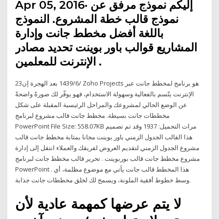
Apr 05, 2016· إليكم نموذج مرفق عن
نموذج قالب خطة المشروع. النموذج
باللغة أفضل مخطط جانت وإدارة
المشاريع قوالب باور بوينت تحديد مصادر
الإنترنت للمعلمين .
23‏‏/6‏‏/1439 بعد الهجرة إن Zoho Projects هو برنامج لمخطط جانت عبر
الإنترنت يتّسم بالفعالية وسهولة الاستخدام، فهو يوفّر لك صورةً واضحةً
عن الوضع الحالي لمشروعك والمراحل الرئيسية المقبلة على شكل
مخططات جانت بسيطة. مخطط جانت قالب مشروع لبرنامج
PowerPoint File Size: 558.07KB مرات التحميل: 1937 وقد تم تصميم
هذا القالب الجدول الزمني باور بوينت مجانا بمثابة مخطط جانت قالب
مشروع الجدول الزمني لتقديم العروض لفريقك والعملاء انتقل إلى إدارة
مشروع مخطط جانت قالب بوربوينت . تحرير قالب مخطط جانت لبرنامج
PowerPoint . هذا المخطط قالب جانت يأتي مع موضوع مظلمة، أي
وسط خطوط أفقية الملونة، ويسمح لك لخلق مخططات جانت جذابة.
لا يتم عرضها كمهمة عادية لأن