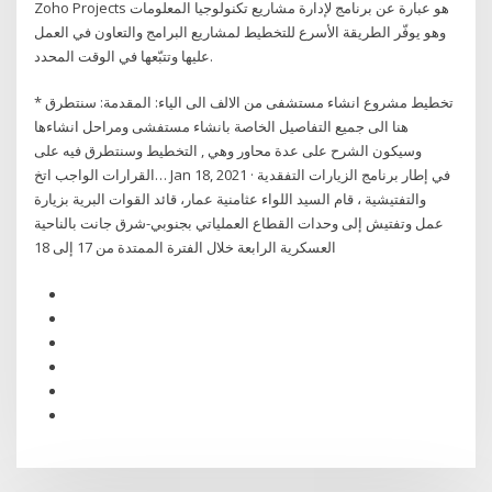
Zoho Projects هو عبارة عن برنامج لإدارة مشاريع تكنولوجيا المعلومات
وهو يوفّر الطريقة الأسرع للتخطيط لمشاريع البرامج والتعاون في العمل
عليها وتتبّعها في الوقت المحدد.
* تخطيط مشروع انشاء مستشفى من الالف الى الياء: المقدمة: سنتطرق
هنا الى جميع التفاصيل الخاصة بانشاء مستفشى ومراحل انشاءها
وسيكون الشرح على عدة محاور وهي , التخطيط وسنتطرق فيه على
القرارات الواجب اتخ… Jan 18, 2021 · في إطار برنامج الزيارات التفقدية
والتفتيشية ، قام السيد اللواء عثامنية عمار، قائد القوات البرية بزيارة
عمل وتفتيش إلى وحدات القطاع العملياتي بجنوبي-شرق جانت بالناحية
العسكرية الرابعة خلال الفترة الممتدة من 17 إلى 18