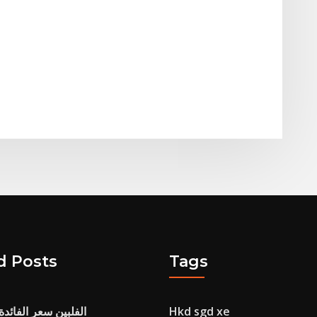
d Posts
Tags
Hkd sgd xe
الفلبين سعر الفائدة ال