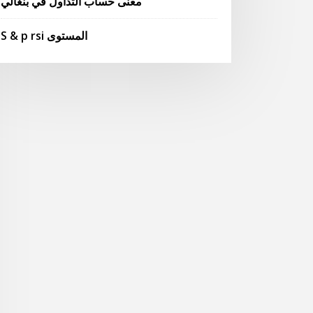
معنى حساب التداول في بنغالي
S & p rsi المستوى