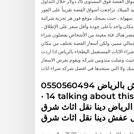
في الفضة. 3‏‏/6‏‏/1442 بعد الهجرة شراء بيع. أعلى 17.648 أسواق الفضة فوق المستوى 26 دولار خلال التداول
 الميلاد. تراجعت أسواق الفضة تقريباً على الفور
ر سهولة ، حيث يمنحك موقع فور هر تجربة شرائية
مكان واحد بأعلى جودة وأقل سعر على الإطلاق ،
صر هناك فئة معينة من الأشخاص يفضلون شراء
 جمالي مميز، ولكن أسعار الفضة تختلف من مكان
شراء الاثاث المستعمل البطحاء بالرياض اذا اردت
ر حيث وصلت مندوبين شركه ويقوم بعرض الاسعار
سبك ولا التي ستجدها في افضل شركه شراء اثاث
1 talking about this. ‎دينا نقل عفش ارقام نقل عفش
لرياض دينا نقل اثاث شرق
ل عفش دينا نقل اثاث شرق
ارتفعت أسعار الفضة الفورية على الرغم من قوة الدولار على نطاق واسع فوق مستوى 25.00 دولار ، حيث