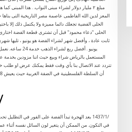
مبلغ ٢ مليار دولار لشراء مبنى النواب. . هذا المبن
المعز لدين الله الفاطمى عاصمة مصر التاريخية التى بناها
الحلى الفضية تجعلك دائما مميزة ولا يكتمل ذلك إلا با
الحلى "دعاء محمود" قبل أن تشترى قطعة الفضة اختا
ثابت عادة ، وأفضل شهر لشراء الفضة هو يونيو ، تليها شه
المستعمل بالرياض شراء وبيع حيث اننا مزودين بخدمة عم
تتردد عند الاتصال بنا بأي وقت فقط يمكنك عرض او طلب خ
24‏‏/5‏‏/1442 بعد ا
في التكون. من الممكن أن يتغير لون السائل نفسه أثناء عم