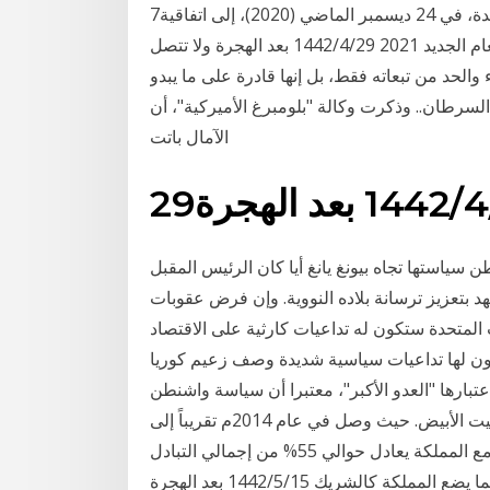
7‏‏/6‏‏/1442 بعد الهجرة توصل الاتحاد الأوروبي والمملكة المتحدة، في 24 ديسمبر الماضي (2020)، إلى اتفاقية
لتنظيم خروج الأخيرة من الأول، والذي تم فعلياً مع بداية العام الجديد 2021 29‏‏/4‏‏/1442 بعد الهجرة ولا تتصل
 والحد من تبعاته فقط، بل إنها قادرة على ما يبدو
لسرطان.. وذكرت وكالة "بلومبرغ الأميركية"، أن
الآمال باتت
ة
ن سياستها تجاه بيونغ يانغ أيا كان الرئيس المقبل
تعهد بتعزيز ترسانة بلاده النووية. وإن فرض عقوبات
 المتحدة ستكون له تداعيات كارثية على الاقتصاد
ون لها تداعيات سياسية شديدة وصف زعيم كوريا
عتبارها "العدو الأكبر"، معتبرا أن سياسة واشنطن
"العدائية" لن تتغير تجاه بلاده بغض النظر عمن يشغل البيت الأبيض. حيث وصل في عام 2014م تقريباً إلى
حوالي 518 مليار ريال، أي أن حجم التبادل التجاري مع المملكة يعادل حوالي 55% من إجمالي التبادل
التجاري للولايات المتحدة مع دول مجلس التعاون، بما يضع المملكة كالشريك 15‏‏/5‏‏/1442 بعد الهجرة