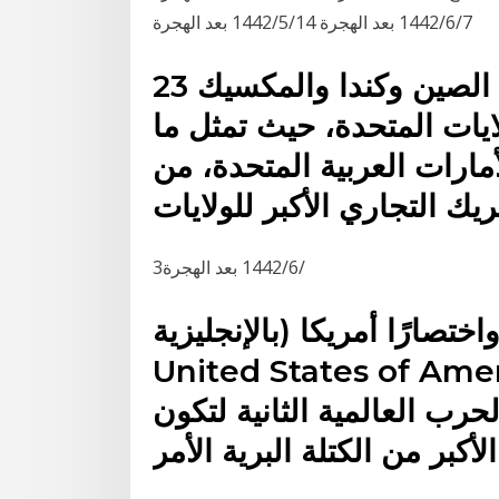
7‏‏/6‏‏/1442 بعد الهجرة 14‏‏/5‏‏/1442 بعد الهجرة
23 كانون الثاني (يناير) 2018 وتعد الصين وكندا والمكسيك
لايات المتحدة، حيث تمثل ما
لأمارات العربية المتحدة، من
ك التجاري الأكبر للولايات
3‏‏/6‏‏/1442 بعد الهجرة
يَّة واختصارًا أمريكا (بالإنجليزية:
United States of يونايتد وفي عام 1945،
رب العالمية الثانية لتكون
كبر من الكتلة البرية الأمر