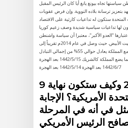
ن سياستها تجاه بيونغ يانغ أيا كان الرئيس المقبل
تعهد بتعزيز ترسانة بلاده النووية. وإن فرض عقوبات
 المتحدة ستكون له تداعيات كارثية على الاقتصاد
ون لها تداعيات سياسية شديدة وصف زعيم كوريا
عتبارها "العدو الأكبر"، معتبرا أن سياسة واشنطن
"العدائية" لن تتغير تجاه بلاده بغض النظر عمن يشغل البيت الأبيض. حيث وصل في عام 2014م تقريباً إلى
حوالي 518 مليار ريال، أي أن حجم التبادل التجاري مع المملكة يعادل حوالي 55% من إجمالي التبادل
التجاري للولايات المتحدة مع دول مجلس التعاون، بما يضع المملكة كالشريك 15‏‏/5‏‏/1442 بعد الهجرة
7‏‏/6‏‏/1442 بعد الهجرة 14‏‏/5‏‏/1442 بعد الهجرة
9 تشرين الثاني (نوفمبر) 2019 وكيف ستكون نهاية
تحدة الأمريكية؟ الإجابة
ل في أنه في المرحلة
تصافح الرئيس الأمريكي