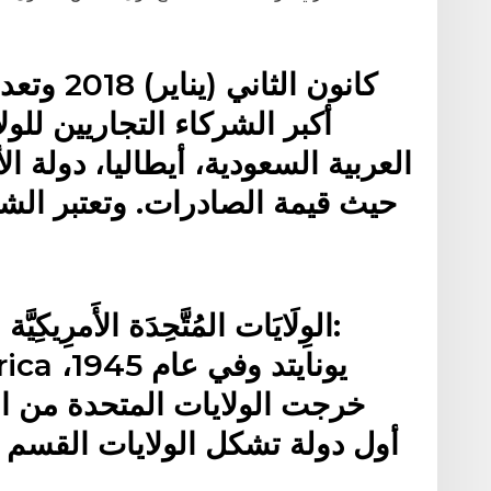
أكبر الشركاء التجاريين للو
العربية السعودية، أيطاليا، دولة ا
حيث قيمة الصادرات. وتعتبر الشري
الوِلَايَات المُتَّحِدَة الأَمرِيكِ
 America
خرجت الولايات المتحدة من الح
أول دولة تشكل الولايات القسم الأ