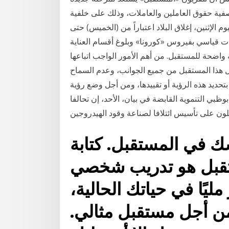
تصفية حقوق العاملين والعاملات، وذلك على خلفية
وم الإثنين، إغلاق البلاد اعتباراً من (الخميس) حتى
ت قياسي بفيروس «كورونا» وبلوغ أقسام العناية
اضحة للمستقبل. من أهم الأمور الواجب اتباعها
هذا المستقبل من جميع الجوانب، وعدم السماح
لرؤية أو تقييدها، ومن أجل وضع رؤية Jan 17, 2021 · استثمارات
بي التنموية القابضة في بيان، الأحد، إن تحالفا
سك في المستقبل. كتابة
تقبل هو تدريب شخصي
ليًا في حياتك الحالية،
من أجل مستقبل مثالي.