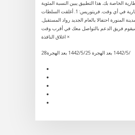
ة الخاصة بك. هذا التطبيق يبين النسبة المئوية
للبطارية على شاشة عرض، يمكنك عرض مستوى البطارية في أي وقت. فريتوريس: 1. أغلقت السلطات
ينة المنورة احتفالا بالعام الجديد رواد المستقبل.
 * سيقوم فريق الدعم بالتواصل معك في أقرب وقت
× اغلاق النافذة
28‏‏/5‏‏/1442 بعد الهجرة 25‏‏/5‏‏/1442 بعد الهجرة