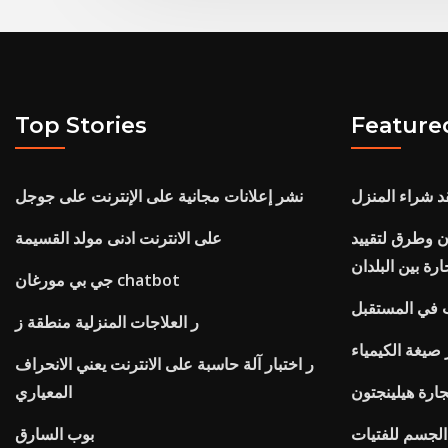
Top Stories
Feature
 شراء المنزل
نشر إعلانات مجانية على الإنترنت على جوجل
ان وطرق لتقييد
على الانترنت ادنى مولد القسيمة
ارة بين البلدان
جي بي مورغان chatbot
ب في المستقبل
ر العلاجات المنزلية منطقة ز
صيغة الكيمياء
ر اختبار آلة حاسبة على الانترنت يعني الانحراف
جارة هيلينجتون
المعياري
الجسم للفتيات
بوب السارق