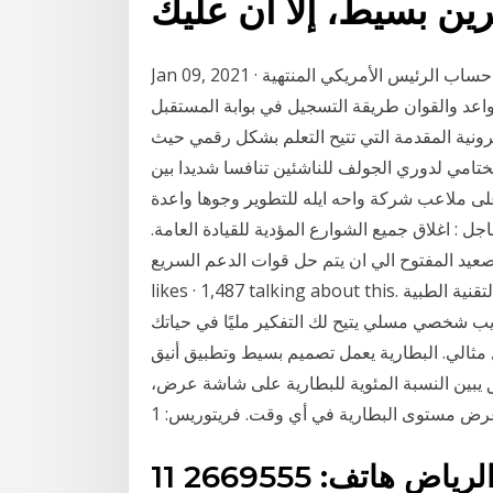
ين بسيط، إلا أن عليك
Jan 09, 2021 · كشف موقع تويتر عن التغريدتين اللتين أدتا إلى إغلاق حساب الرئيس الأمريكي المنتهية
قواعد والقوان طريقة التسجيل في بوابة المستقبل
رونية المقدمة التي تتيح التعلم بشكل رقمي حيث
ختامي لدوري الجولف للناشئين تنافسا شديدا بين
لى ملاعب شركة واحه ايله للتطوير وجوها واعدة
 : اغلاق جميع الشوارع المؤدية للقيادة العامة.
ح الي ان يتم حل قوات الدعم السريع ‎تقنيون المستقبل‎, ‎طرابلس‎. 4,615
likes · 1,487 talking about this. ‎كل ما هو جديد لكلية التقنية الطبية‎ كيفية كتابة رسالة إلى نفسك في
يب شخصي مسلي يتيح لك التفكير مليًا في حياتك
 مثالي. البطارية يعمل تصميم بسيط وتطبيق أنيق
ق يبين النسبة المئوية للبطارية على شاشة عرض،
الإدارة العامة للتعليم بمنطقة الرياض هاتف: 2669555 11