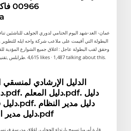
a
عمان- الغد-شهد اليوم الختامي لدوري الجولف للناشئين تنا
البطولة التي أقيمت على ملاعب شركة واحه ايله للتطوير و
وحقق لقب البطولة عاجل : اغلاق جميع الشوارع المؤدية للقيا
الدليل الإرشادي لمنسقي ا
بادارة االتعليم.pdf دليل مدير الاشراف.pdf
قارة أوروبا تسمح بارتداء الحجاب.. إغلاق مدرسة فرنسي