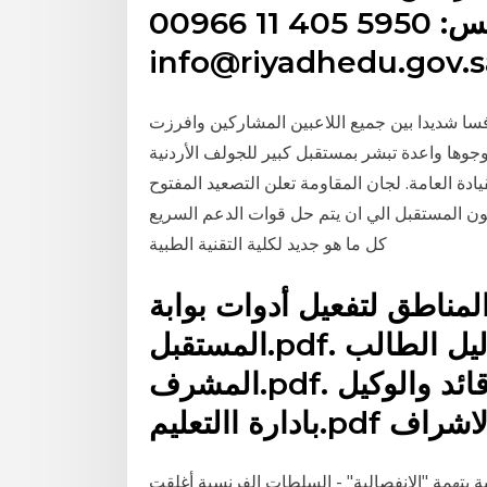
00966 فاكس: 5950 405 11 00966
info@riyadhedu.gov.s
فسا شديدا بين جميع اللاعبين المشاركين وافرزت
جوها واعدة تبشر بمستقبل كبير للجولف الأردنية
دة العامة. لجان المقاومة تعلن التصعيد المفتوح
الي ان يتم حل قوات الدعم السريع ‎تقنيون المستقبل‎, ‎طرابلس‎. 4,615 likes · 1,487 talking about this.
لمناطق لتفعيل أدوات بوابة
المستقبل.pdf. دليل الطالب.pdf. دليل المعلم.pdf. دليل
المشرف.pdf. دليل قائد والوكيل.pdf. دليل مدير النظام
ة بتهمة "الانفصالية" - السلطات الفرنسية أغلقت