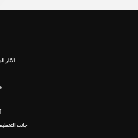
الآثار ا
و
أ
جانت التخطيط