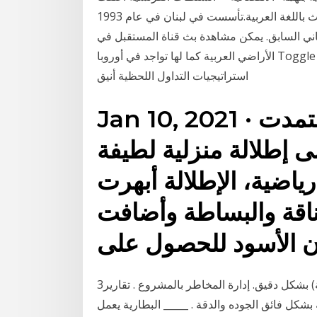
مدرسة "ميو تلفزيون المستقبل هي قناة فضائية لبنانية تبث باللغة العربية.تأسست في لبنان في عام 1993
اني السابق. يمكن مشاهدة بث قناة المستقبل في
الأراضي العربية كما لها تواجد في أوروبا Toggle navigation www.finance4arab.com. Home; البنك
استراتيجيات التداول اللحظية أنيق
Jan 10, 2021 · إطلالات منزلية للنجمات. اعتمدت
ى إطلالة منزلية لطيفة
ياضية، الإطلالة أبهرت
أناقة والبساطة وأضافت
ون الأسود للحصول على
3‏‏/6‏‏/1442 بعد الهجرة متابعة أداء المشروع (وقت – كلفة) بشكل دقيق. إدارة المخاطر بالمشروع . تقارير
بشكل فائق الجوده والدقة . _____ البطارية يعمل