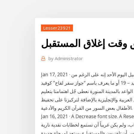
Lesser23921
ق وقت إغلاق المستقبل
by
Administrator
Jan 17, 2021 · بروكسل – (د ب أ) : قال رئيس المجلس الأوروبي شارل ميشيل اليوم الأحد إنه على الرغم من
إمكانية إدخال نظام خاص بإجازة مرور تثبت تلقى لقاح كوفيد – 19 أو ما يعرف باسم “جواز سفر لقاح” كوفيد
لواعد بالمدينة المنورة نعطى جُل اهتمامنا بتعليم
لعربية والإنجليزية بالإضافة لتركيزنا على تحفيظ
الأطفال بعض السور من القرآن الكريم والأدعية.
Jan 16, 2021 · A Decrease font siz. لم يكن مفاجئاً حصول
 88 نائباً في مجلس النواب، ولم يكن غريباً أن نستمع لخطابات نقدية نارية
مس أن تلفزيون «المستقبل» يستعد لمرحلة جديدة