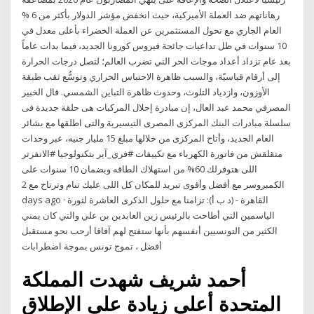
رهاناتهم ضد العملة الأميركية، حيث انخفض مؤشر الدولار بأكثر من 6 %
العام الجاري مع تحول المستثمرين عن العملة الخضراء بأعلى معدل في
10 سنوات في ظل تداعيات جائحة فيروس كورونا الجديد، فيما بدات عاماً
بعد عام تزداد أعداد موجات الحر التي تضرب العالم؛ لتصل درجات الحرارة
إلى أرقام قياسيّة، والسبب ظاهرة الاحتباس الحراري وتوسُّع ثقب طبقة
الأوزون، وازدياد التلوث، وحدوث ظاهرة التباين الشمسي. قال الخبير
المصرفي محمد عبد العال، إن مبادرة إحلال المركبات هى حلقة جديدة فى
سلسلة مبادرات البنك المركزى المصرى التيسيرية والتى اطلقها مع بشائر
العام الجديد، وأتاح المركزى من خلالها مبلغ 15 مليار جنيه، عبر وحدات
متقلقش من فاتورة الكهرباء مع تكييفات #فري_آير بتكنولوجيا #الانفرتر
اللى هتوفرلك 60% من استهلاك الطاقه وبضمان 10 سنوات على
الكمبروسر مع أفضل وأقوى تبريد للمكان كل اللى عليك تنام وترتاح مع 2
days ago · القاهرة - (د ب أ): تزامنا مع حلول الذكرى العاشرة لثورة
الياسمين التي أطاحت بالرئيس زين العابدين بن علي والتي كان يمني
الكثير من التونسيين أنفسهم بأنها ستفتح لهم آفاقا أرحب نحو مستقبل
أفضل ، تموج تونس بموجة اضطرابات
أحمد شريف شهدت المملكة
المتحدة أعلى زيادة على الإطلاق