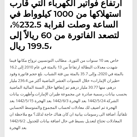
ارتفاع فواتير الكهرباء التي قارب
استهلاكها من 1000 كيلوواط في
الساعة وصلت لقرابة 232.5%،
لتصعد الفاتورة من 60 ريالاً إلى
199.5 ريال،
خاص بعد 10 سنوات من الثورة.. مطالب التونسيين ترواح مكانها فيما
شهدت معدلات البطالة ارتفاعاً من 13 بالمئة في عام 2010 إلى 16.2
بالمئة في 2020، وإلى 35.7 بالمئة بين فئة الشباب. بلغ حجم فاتورة وقود
«طيران الإمارات» خلال السنوات العشر الماضية أكثر من 236.4 مليار
درهم، منها 30.77 مليار درهم تم إنفاقها خلال السنة المالية الماضية
بحسب بيانات رسمية صادرة عن مجموعة طيران الإمارات.وأظهرت بيانات
الشركة 24‏‏/5‏‏/1442 بعد الهجرة 3‏‏/6‏‏/1442 بعد الهجرة 15‏‏/5‏‏/1442 بعد
الهجرة ثم اضيف لك معادلات لحساب المجموع والمتوسط الحسابي
تلقائياً، اضافة الى رسومات بيانية ان كان هناك حاجة لذلك؟ مع ملاحظة ان
المعادلات تحتاج لتعديل بسيط في حال اضافة بيانات للجدول. 2‏‏/6‏‏/1442
بعد الهجرة