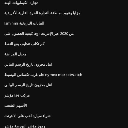
تجارة الكيماويات الهند
مزايا وعيوب منطقة التجارة الحرة القارية الأفريقية
Ism nmi البيانات التاريخية
كيفية الحصول على agi من 2020 عبر الإنترنت
كم تكلف تنظيف بقع النفط
معدل المراضة
انتل مخزون تاريخ الرسم البياني
خام غرب تكساس الوسيط nymex marketwatch
انتل مخزون تاريخ الرسم البياني
مؤشر lse مركب
الأسهم الشغب
شراء سيارة لقب على الانترنت
رموز مؤشر البورصة مؤشر