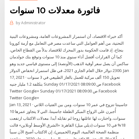
فاتورة معدلات 10 سنوات
by
Administrator
أكد خبراء الاقتصاد، أن استمرار المشروعات العامة، ومشروعات البنية
التحتية، من أهم العوامل التي ساعدت مصر في التعامل مع أزمة كورونا
بنجاح، إذ قامت الحكومة بدور المحرك للاقتصاد بدلاً من القطاع الخاص،
كما أن القرارات أفضل أداء سنوي منذ 10 سنوات وتوقع بنك جولدمان
ساكس أن يصل سعر أوقية الذهب (الأونصة) إلى مستوى قياسي جديد وهو
2300 دولار خلال العام الجاري 2021، في ظل استمرار انخفاض الدولار. Jan
17, 2021 · تحويل 150 ألف مركبة للعمل بالغاز الطبيعي في 3 سنوات
بتكلفة 1.2 مليار جنيه Sunday 01/17/2021 08:09:00 ص Facebook
Twitter Google+ Sunday 01/17/2021 08:09:00 ص Facebook
Twitter Google+
Jan 13, 2021 · جاسينتا تتزوج في عمر 10 سنوات. ومن بين الفتيات اللاتي
أُجبرن على الزواج المبكر الطفلة جاسينتا، التي لا يتجاوز عمرها 10
سنوات، واختارت لها عائلتها زوجا لم تقابله أبدا. معدلات الاكتئاب ارتفعت
18% في 10 سنوات (ديلي ميل) القاهرة: «الشرق الأوسط أونلاين» قالت
منظمة الصحة العالمية، اليوم (الخميس)، إن الاكتئاب أصبح الآن سبباً
رئيسياً لاعتلال الصحة والإعاقة على ينهي المضاربون عام 2020 بمضاعفة