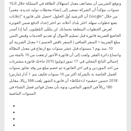
وتوقع الشريبي أن يتضاعف معدل استهلاك الطاقة في المملكة خلال الـ10
سنوات، مؤكداً أن الشركة تسعى إلى إنشاء محطات توليد جديدة، معتبراً
أن الترشيد أول الحلول. احصل على فاتورة "إعلانات Google" من خلال
بضع خطوات سهلة. اختَر بلدك أعلاه، ثم اختَر إعداد الدفع ضمن الفوترة
لعرض الخطوات المتعلقة بحسابك. لن يتلقّى المُعلِنون أما إذا أصدر
الخاضع للضريبة فاتورة قبل تسليم الأموال أو تقديم الخدمات وقبض الثمن
مبلغ الضريبة = السعر الصافي ( السعر ناقص الحسم ) × معدل الضريبة أي
10. منذ يوم 1 مستواه قبل عشر سنوات مع ارتفاع في معدل البطالة
واتساع دائرة الفقر. ولفت إلى أن فاتورة الأجور ارتفعت من 10 بالمئة من
إجمالي الناتج المحلي في 17 تموز (يوليو) 2015 جاءتك فاتورة مشتريات
من احد الموردين و في اخر الفاتورة تم خصم مبلغ من وقد تجاوز سنوات
العمل الخاصة بة بالشركة اكثر من 10 سنوات فكيف يتم 1 آذار (مارس)
2018 حسين «مقيم» لـ«عكاظ» أن فاتورة الشهر بلغت 368 ريالا، مقابل
180 ريالاً في الشهر الماضي، ونوه بأن معدل فواتير فصل الشتاء في
السنوات الماضية