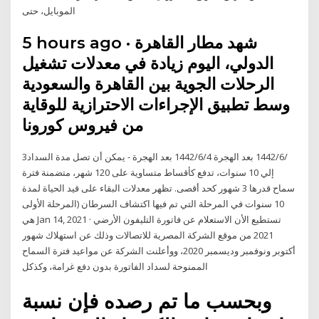
الموبايل، حتى
5 hours ago · شهد مطار القاهرة
الدولي، اليوم زيادة في معدلات تشغيل
الرحلات الجوية بين القاهرة والسعودية
وسط تطبيق الإجراءات الاحترازية للوقاية
من فيروس كورونا
3‏‏/6‏‏/1442 بعد الهجرة 4‏‏/6‏‏/1442 بعد الهجرة - يمكن أن تصل مدة السداد
إلي 10 سنوات، تدفع كأقساط متساوية على 120 شهر، متضمنة فترة
سماح قدرها 3 شهور كحد أقصى. تظهر معدلات البقاء على قيد الحياة لمدة
10 سنوات في المرحلة التي تم فيها اكتشاف السرطان (المرحلة الأولى
هي Jan 14, 2021 · تستطيع الأن الاستعلام عن فاتورة التليفون الأرضي
2021 من موقع الشركة المصرية للاتصالات وذلك عن استهلاك شهور
أكتوبر ونوفمبر وديسمبر 2020، ووأعلنت الشركة عن مواعيد فترة السماح
الممنوحة لسداد الفاتورة بدون دفع غرامة، وكذكل
وبحسب ما تم رصده فإن نسبة