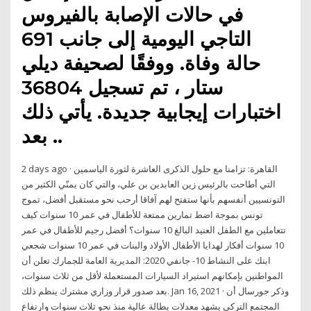
في حالات الإصابة بالفيروس
التاجي اليومية إلى جانب 691
حالة وفاة. ووفقًا لصحيفة ديلي
ستار ، تم تسجيل 36804
اختبارات إيجابية جديدة. يأتي ذلك
بعد ..
2 days ago · القاهرة: تزامنا مع حلول الذكرى العاشرة لثورة الياسمين
التي أطاحت بالرئيس زين العابدين بن علي، والتي كان يمنّي الكثير من
التونسيين أنفسهم بأنها ستفتح لهم آفاقا أرحب نحو مستقبل أفضل، تموج
تونس بموجة اضط تمارين ممتعة للأطفال في عمر 10 سنوات كيف
تتعاملين مع الطفل العنيد البالغ 10 سنوات؟ أفضل رجيم للأطفال في عمر
10 سنوات أفكار لهدايا الأطفال الأولاد والبنات في عمر 10 سنوات شجعي
ابنك على النشاط 10- جانفي 2020: المديرية العامة للجمارك تعلن أن
المواطنين بإمكانهم استيراد السيارات المستعملة لأقل من ثلاث سنوات،
بعد صدور قرار وزاري مشترك ينظم ذلك. Jan 16, 2021 · وذكر جورسال أن
المجتمع التركى يشهد معدلات بطالة عالية منذ نحو ثلاث سنوات وارتفاع