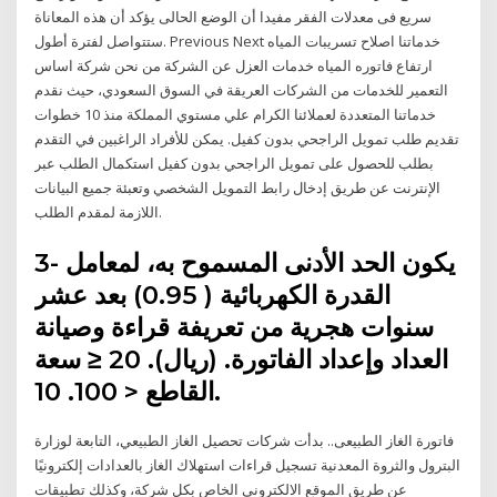
سريع فى معدلات الفقر مفيدا أن الوضع الحالى يؤكد أن هذه المعاناة
ستتواصل لفترة أطول. Previous Next خدماتنا اصلاح تسريبات المياه
ارتفاع فاتوره المياه خدمات العزل عن الشركة من نحن شركة اساس
التعمير للخدمات من الشركات العريقة في السوق السعودي، حيث نقدم
خدماتنا المتعددة لعملائنا الكرام علي مستوي المملكة منذ 10 خطوات
تقديم طلب تمويل الراجحي بدون كفيل. يمكن للأفراد الراغبين في التقدم
بطلب للحصول على تمويل الراجحي بدون كفيل استكمال الطلب عبر
الإنترنت عن طريق إدخال رابط التمويل الشخصي وتعبئة جميع البيانات
اللازمة لمقدم الطلب.
3- يكون الحد الأدنى المسموح به، لمعامل
القدرة الكهربائية ( 0.95) بعد عشر
سنوات هجرية من تعريفة قراءة وصيانة
العداد وإعداد الفاتورة. (ريال). 20 ≤ سعة
القاطع < 100. 10.
فاتورة الغاز الطبيعى.. بدأت شركات تحصيل الغاز الطبيعي، التابعة لوزارة
البترول والثروة المعدنية تسجيل قراءات استهلاك الغاز بالعدادات إلكترونيًا
عن طريق الموقع الالكتروني الخاص بكل شركة، وكذلك تطبيقات