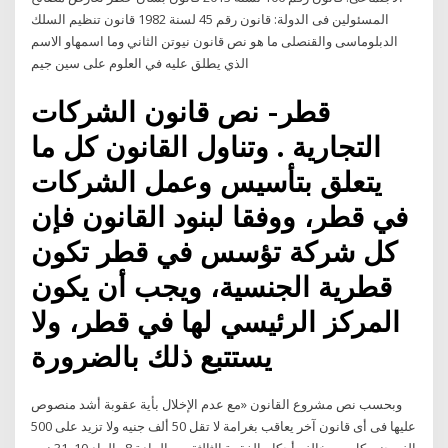
المسئولين فى الدولة: قانون رقم 45 لسنة 1982 قانون تنظيم السلك
الدبلوماسى والقنصلى ما هو نص قانون نيوتن الثاني وما اسمهاو الاسم
الذي يطلق عليه في العلوم على سين جيم
قطر- نص قانون الشركات
التجارية . وتناول القانون كل ما
يتعلق بتأسيس وعمل الشركات
في قطر، ووفقا لبنود القانون فإن
كل شركة تؤسس في قطر تكون
قطرية الجنسية، ويجب أن يكون
المركز الرئيسي لها في قطر، ولا
يستتبع ذلك بالضرورة
وبحسب نص مشروع القانون «مع عدم الإخلال بأية عقوبة أشد منصوص
عليها فى أى قانون آخر يعاقب بغرامة لا تقل 50 ألف جنيه ولا تزيد على 500
الف جنيه كل من خالف أحكام الفقرة الثالثة من المادة 8 والواد 10و31 نص