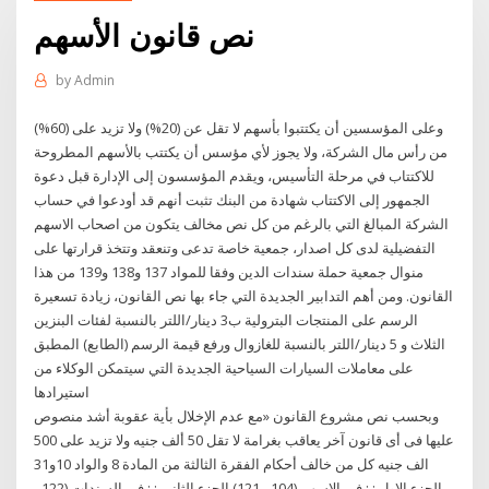
نص قانون الأسهم
by
Admin
وعلى المؤسسين أن يكتتبوا بأسهم لا تقل عن (20%) ولا تزيد على (60%)
من رأس مال الشركة، ولا يجوز لأي مؤسس أن يكتتب بالأسهم المطروحة
للاكتتاب في مرحلة التأسيس، ويقدم المؤسسون إلى الإدارة قبل دعوة
الجمهور إلى الاكتتاب شهادة من البنك تثبت أنهم قد أودعوا في حساب
الشركة المبالغ التي بالرغم من كل نص مخالف يتكون من اصحاب الاسهم
التفضيلية لدى كل اصدار، جمعية خاصة تدعى وتنعقد وتتخذ قرارتها على
منوال جمعية حملة سندات الدين وفقا للمواد 137 و138 و139 من هذا
القانون. ومن أهم التدابير الجديدة التي جاء بها نص القانون، زيادة تسعيرة
الرسم على المنتجات البترولية ب3 دينار/اللتر بالنسبة لفئات البنزين
الثلاث و 5 دينار/اللتر بالنسبة للغازوال ورفع قيمة الرسم (الطابع) المطبق
على معاملات السيارات السياحية الجديدة التي سيتمكن الوكلاء من
استيرادها
وبحسب نص مشروع القانون «مع عدم الإخلال بأية عقوبة أشد منصوص
عليها فى أى قانون آخر يعاقب بغرامة لا تقل 50 ألف جنيه ولا تزيد على 500
الف جنيه كل من خالف أحكام الفقرة الثالثة من المادة 8 والواد 10و31
الجزء الاول : : في الاسهم (104 - 121) الجزء الثاني : : في السندات (122 -