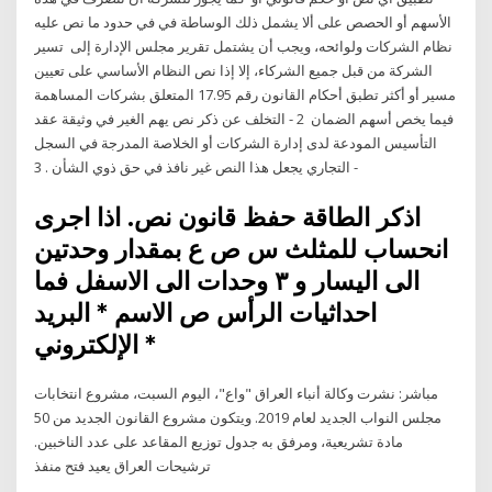
الأسهم أو الحصص على ألا يشمل ذلك الوساطة في في حدود ما نص عليه
نظام الشركات ولوائحه، ويجب أن يشتمل تقرير مجلس الإدارة إلى تسير
الشركة من قبل جميع الشركاء، إلا إذا نص النظام الأساسي على تعيين
مسير أو أكثر تطبق أحكام القانون رقم 17.95 المتعلق بشركات المساهمة
فيما يخص أسهم الضمان 2 - التخلف عن ذكر نص يهم الغير في وثيقة عقد
التأسيس المودعة لدى إدارة الشركات أو الخلاصة المدرجة في السجل
التجاري يجعل هذا النص غير نافذ في حق ذوي الشأن . 3 -
اذكر الطاقة حفظ قانون نص. اذا اجرى
انحساب للمثلث س ص ع بمقدار وحدتين
الى اليسار و ٣ وحدات الى الاسفل فما
احداثيات الرأس ص الاسم * البريد
الإلكتروني *
مباشر: نشرت وكالة أنباء العراق "واع"، اليوم السبت، مشروع انتخابات
مجلس النواب الجديد لعام 2019. ويتكون مشروع القانون الجديد من 50
مادة تشريعية، ومرفق به جدول توزيع المقاعد على عدد الناخبين.
ترشيحات العراق يعيد فتح منفذ