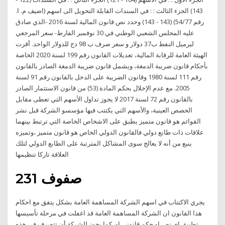
143) الجزء الثالث : : في السندات القابلة التحويل الى اسهم (اضيف م. ا.
رقم 54/77) (143 - 143) وحدد نص قانون المالية لسنة 2016 -الذي صادق
عليه المجلس الشعبي الوطني في 30 نوفمبر الفارط- سعر المرجعي
لبرميل النفط ب37 دولار و سعر صرف ب 98 دج للدولار الواحد. أقرت
الهيئة العامة للرقابة المالية، تعديلات القانون رقم 199 لسنة 2020 الخاصة
بأحكام قانون ضريبة الدمغة، ويشمل قانون ضريبة الدمغة الصادر بالقانون
رقم 111 لسنة 1980 وقانون الضريبة على الدخل بالقانون رقم 91 لسنة
2005. مع عدم الإخلال بحكم المادة (53) من قانون الاستثمار الصادر
بالقانون رقم 72 لسنة 2017 لا يجوز تداول الأسهم التي تعطى مقابل
الحصص العينية، والأسهم التي يكتتب فيها مؤسسو الشركة قبل نشر
القوائم هو قانون متميز يطبق على الاشخاص الخاصة التي ترتبط بينهما
علاقات ذات طابع دولي فالقانون الدولي الخاص هو قانون متميز ،وتميزه
ينبع من أنه لا يعالج سوى المشاكل المترتبة على الطابع الدولي لتلك
العلاقة تاركا تنظيمها
231 صفوف
يجري الاكتتاب في اسهم الشركة المساهمة العامة بشكل يتفق مع احكام
هذا القانون ان الشركة المساهمة العامة قد اغفلت في مرحلة تأسيسها
تطبيق اي نص او حكم قانوني او كما يجوز للشركة أن تتصرف في هذه