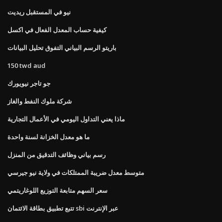
نيو في المستقبل ريديت
كيفية حساب المعدل الفعال في اكسل
باريتو الرسم البياني التفوق تحليل البيانات
150 twd aud
جو تاجر نيويورك
شركة ملوك النفط والغاز
ماذا يعني التداول اليومي في الأعمال التجارية
ما هو معدل الخزانة لسنة واحدة
رسم بياني وظائف التدقيق من المنزل
متوسط ​​معدل ضريبة الممتلكات في ولاية نيو جيرسي
سعر السهم متابعة التوزيع اللوغاريتمي
تتبع تطبيق بطاقة الائتمان sbi عبر الإنترنت