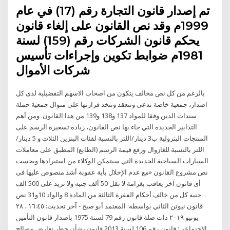
تم إصدار قانون التجارة رقم (17) في عام
1999م وقد نص القانون على إلغاء قانون
يحكم قانون الشركات رقم (159) لسنة
1981م ضوابط تكوين وإجراءات تأسيس
شركات الأموال
بالرغم من كل نص مخالف يتكون من اصحاب الاسهم التفضيلية لدى كل
اصدار، جمعية خاصة تدعى وتنعقد وتتخذ قرارتها على منوال جمعية حملة
سندات الدين وفقا للمواد 137 و138 و139 من هذا القانون. ومن أهم
التدابير الجديدة التي جاء بها نص القانون، زيادة تسعيرة الرسم على
المنتجات البترولية ب3 دينار/اللتر بالنسبة لفئات البنزين الثلاث و 5 دينار/
اللتر بالنسبة للغازوال ورفع قيمة الرسم (الطابع) المطبق على معاملات
السيارات السياحية الجديدة التي سيتمكن الوكلاء من استيرادها وبحسب
نص مشروع القانون «مع عدم الإخلال بأية عقوبة أشد منصوص عليها فى
أى قانون آخر يعاقب بغرامة لا تقل 50 ألف جنيه ولا تزيد على 500 الف
جنيه كل من خالف أحكام الفقرة الثالثة من المادة 8 والواد 10و31 نص
قانون نيوتن الثاني بواسطة: المعتمد أبو صبح - آخر تحديث: ١٦:٤٥ ، ٢٨
يونيو ٢٠١٩ ذات صلة قانون رقم 79 لسنة 1975 باصدار قانون التأمين
الاجتماعى: قانون رقم 106 لسنة 2013 قانون بشأن حظر تعارض مصالح