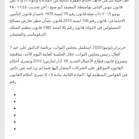
قانون نيوتن الثاني بواسطة: المعتمد أبو صبح - آخر تحديث: ١٦:٤٥ ، ٢٨
يونيو ٢٠١٩ ذات صلة قانون رقم 79 لسنة 1975 باصدار قانون التأمين
الاجتماعى: قانون رقم 106 لسنة 2013 قانون بشأن حظر تعارض مصالح
المسئولين فى الدولة: قانون رقم 45 لسنة 1982 قانون تنظيم السلك
الدبلوماسى والقنصلى
7 حزيران (يونيو) 2020 استكمل مجلس النواب، برئاسة الدكتور على عبد
العال، رئيس مجلس النواب، خلال الجلسة العامة اليوم الأحد، مناقشة
مشروع قانون قطاع الأعمال الجديد. 18 آذار (مارس) 2012 وتسرى أحكام
القانون الموافق على الشركات المشار إليها فيما لم يرد فيه نص خاص
فى القوانين المنظمة لها . المادة الثانية. مادة 3 – لا تسرى أحكام القانون
رقم