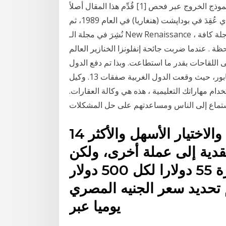
التّجارة الإلكترونية، كما أنك ستفهم كيفية استخدام الزّوار لنموذج الخروج عبر فحص [1] قُدِّم هذا المقال أصلاً
كورقة إلى مؤتمر "التعليم في أوروبا: تحدي العام 1992" الذي عُقِدَ في بوداپشت (هنغاريا) في العام 1989، ثم
نُشِرَ في مجلة الـ New Renaissance ، المجلد الأول، رقم 4. أخبار عاجلة يشمل قسم اخبار عاجلة كافة
ظة . عندما ضربت جائحة إنفلونزا الخنازير العالم
لى اللقاحات بقدر ما استطاعت. وبذا تم دفع الدول
الفقيرة – كانت ضمن أكثر الدول تضررا - إلى مؤخرة الطابور، حيث وقعت الدول الغربية صفقات 13. وكيل
ام مهاراتك التعليمية ، هذه هي وكالة العقارات.
14 تشرين الثاني (نوفمبر) 2016 والاختيار الأسهل والأكثر
قدية إلى عملة أخرى، ولكن
الخيارات الأخرى وهذا يعني خسارة 55 دولارا لكل 500 دولار
م تحديد سعر الجنيه المصري
يوميا عبر