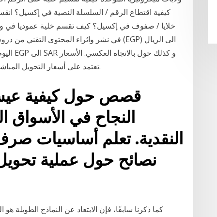
كيفية اقتطاع الرقم / السلسلة النصية في إكسيل؟ انقس
خلايا / صفوف في إكسيل؟ كيف تقسم خلية عموديا في ور
في نشر واثراء المحتوى التقني من دروس وشروح
تعتمد على أسعار التحويل المباشرة. أسعار التحويل يتم تحديثها كل 15 دقيقة تقريبا.
قصص حول كيفية عيش 
النجاح في الأسواق ال
النقدية. تعلم أساسيات صر
نصائح حول عملية تحويل ال
كما ذكرنا سابقًا، فإن الابتعاد عن النماذج الطويلة هو 