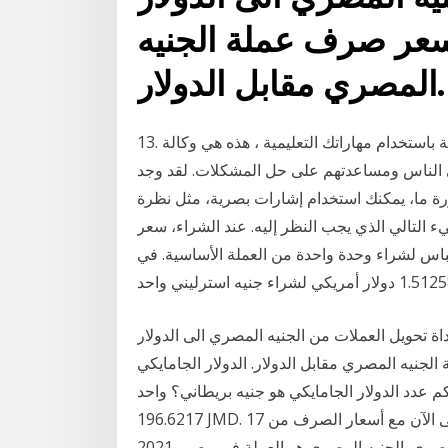
سعر صرف عملة الجنيه
المصري مقابل الدولار.
13. وكيل عقاري: مهنة أخرى يمكنك من خلالها التفوق بسهولة باستخدام مهاراتك التعليمية ، هذه هي وكالة
 الناس ومساعدتهم على حل المشكلات. لقد وجد
رة ما، يمكنك استخدام إشارات بصرية، مثل نظرة
 التالي الذي يجب النظر إليه. عند الشراء، سعر
اس لشراء وحدة واحدة من العملة الأساسية. في
العملات من الجنيه المصري الى الدولار (egp/usd) ليمكنكم من معرفة كم
ي مقابل الدولار. الدولار الجامايكي (jmd) إلى جنيه بريطاني (gbp)
ار الجامايكي هو جنيه بريطاني؟ واحد JMD هو 0.0051 GBP واحد GBP هو
196.6217 JMD. هذا الجنيه المصري و سورينام الدولار محول هو حتى الآن مع أسعار الصرف من 17 ، %m ،
2021.. أدخل المبلغ المطلوب تحويله في المربع الى يسار الجنيه المصري. الجنيه المصري هو العملة في مصر