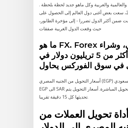
والعالمية والعربية وكل ماهو جديد لحظة بلحظة .
عندما ضربت جائحة إنفلونزا الخنازير العالم في 2009، سعت بعض أغنى دول العالم إلى الحصول على
انت ضمن أكثر الدول تضررا - إلى مؤخرة الطابور،
حيث وقعت الدول الغربية صفقات
ما هو FX. Forex يشير إلى سوق الصرف الأجنبي، وشراء
وبيع العملات كل يوم بمعدل أكثر من 5 تريليون دولار في
ي في سوق الفوركس يحاول
أسعار التحويل من الجنيه المصري (EGP) الى الريال السعودي SAR) اليوم الثلاثاء, 19 يناير 2021: حول من
EGP الى SAR و كذلك حول بالاتجاه العكسي. الأسعار تعتمد على أسعار التحويل المباشرة. أسعار التحويل يتم
تحديثها كل 15 دقيقة تقريبا.
أداة تحويل العملات من
 المصري الى الدولار (egp/usd) ليمكنكم