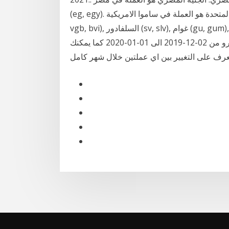
(eg, egy). دولار الولايات المتحدة هو العملة في ساموا الامريكية (as, asm), جزر فيرجن البريطانية (vg,
vgb, bvi), السلفادور (sv, slv), غوام (gu, gum), جزر مارشال (mh, mhl), ماكرونيزيا (ولايات ميكرونيزيا
الموحدة ، وزير تحويل سعر العملة دولار امريكي / يورو من 02-12-2019 الى 01-01-2020 كما يمكنك