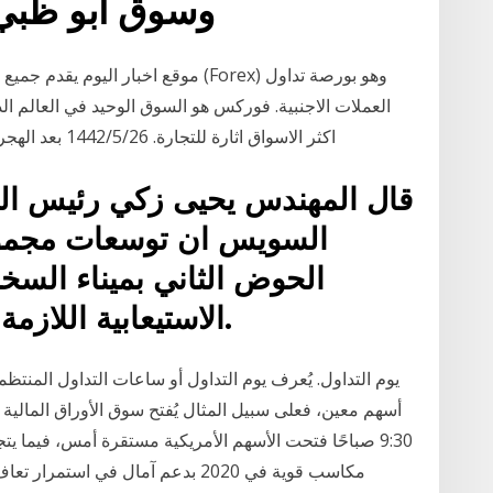
وسوق ابو ظبي 
موقع اخبار اليوم يقدم جميع الاخبار 
العملات الاجنبية. فوركس هو السوق الوحيد في العالم ال
اكثر الاسواق اثارة للتجارة. 26‏‏/5‏‏/1442 بعد الهجرة 27‏‏/5‏‏/1442 بعد الهجرة 29‏‏/5‏‏/1442 بعد الهجرة
قال المهندس يحيى زكي رئيس الهيئ
السويس ان توسعات مجموعة
الحوض الثاني بميناء السخ
الاستيعابية اللازمة لعمليات التداول في الميناء.
يوم التداول. يُعرف يوم التداول أو ساعات التداول المنتظمة
مكاسب قوية في 2020 بدعم آمال في ا