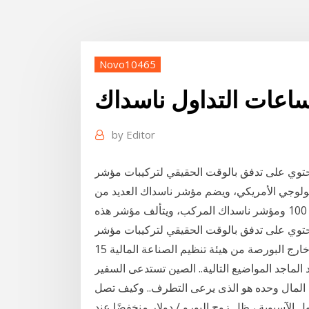
Novo10465
by
Editor
 تدفق بالوقت الحقيقي لتركيبات مؤشر NASDAQ OMX Nordic Consumer. يعتبر
لوجي الأمريكي، ويضم مؤشر ناسداك العديد من
المؤشرات المدرجة في أسواق التداول أهمها مؤشر ناسداك 100 ومؤشر ناسداك المركب، ويتألف مؤشر هذه
لوحة نشرات التداول خارج البورصة من هيئة تنظيم الصناعة المالية 15 otcmkts بورصة ناسداك omx
لماجد المواضيع التالية.. الصين تستدعى السفير
 المال وحده هو الذى يرعى التطرف.. وكيف تصل
 الآسيوية ، ظل زوج اليورو / دولار منخفضًا عند