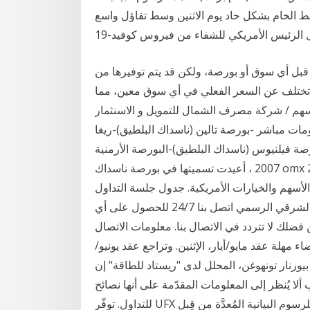
نفط الخام بشكل حاد يوم الاثنين وسط تفاؤل واسع
ن قبل أي سوق أو بورصة، ولكن قد يتم توفيرها من
د تختلف عن السعر الفعلي في أي سوق معين، مما
ة مصرف الشمال للتمويل و الاسنثمار (bnor) تعرض الرسم البياني للسهم
ات مباشر -بورصة تالين (ناسداك البلطيق)-ريغا
يوس (ناسداك البلطيق)-البورصة الأرمنية (استكملت في نوفمبر
2007 ، أعيدت تسميتها في بورصة ناسداك omx أرمينيا في عام 2009) تقويم السوق & أمب؛ ساعات
الأسهم والخيارات الأمريكية. جدول جلسة التداول
العادية - سوق بورصة ناسداك (جميع الأوقات التوقيت الشرقي الرسمي اتصل بنا 24/7 للحصول على أي
تتردد في الاتصال بنا. معلومات الاتصال Al Sahamal News وعزا محللون التراجع
ء مهلة عقد مايو/أيار، الإثنين. وتراجع عقد يونيو/
المئة إلى 22.06 دولارا. وقال بيورنار تونهوغن، المحلل لدى "ريستاد للطاقة" إن
ا يُنظر إلى المعلومات المقدّمة على أنها نصائح
للتداول. توفّر UFX تحليلاً للرسوم البيانية المُعدَّة من قِبل Trading Central لدعم العملاء في عمليات