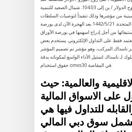
1.2152 بينما ارتفع الباوند / دولار إلى 1.3645. ارتفع زوج الدولار / ين إلى 104.03. شمال الصعيد للتنمية
كانت بورصة ناسداك حذف 4 شركات صينية من مؤشرها وذلك تنفيذاً لتوصيات السلطات
الأميركية بمنع تداول أسهم هذه الشركات فى الولايات المتحدة. 21‏‏/5‏‏/1442 بعد الهجرة الآن لدى بورصة
فائها من أجل إدراج اسهمها في بورصة الأوراق
عتمد فقط على التداول الإلكتروني. يستخدم بعض
شر ناسداك المركب، وهو مؤشر تم تصميم المؤشر
لـ ناسداك لتمثيل الأداء الواسع لمكوناته بدقة. nasdaq inc. ، الشركة الأم ، منحت بورصة ستوكهولم
حقوق استخدام omxs30 في المقاصة.
قليمية والعالمية: حيث
ول على الاسواق المالية
قابله للتداول فيها هي
تشمل سوق دبي المالي