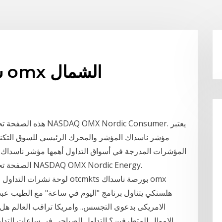
ساعات التداول ناسداك omx الشمال
هذه الصفحة تحتوي على
مؤشر ناسداك المؤشر والمحرك الرئيسي للسوق التكنو
الصفحة تحتوي على تدفق بالوقت الحقيقي لتركيبات مؤشر NASDAQ OMX Nordic Energy.
هلسنكي يتناول برنامج "اليوم في ساعة" مع الطيب عبد ا
الامريكى بدعوى التجسس.. وامريكا تراقب العالم هل
الاموال للمتطرفين؟ التداول الصباحي في ساعات التداول