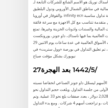
اك نوريك هو الاسم الشائع للشركات التابعة لـ
مالية في مناطق الشمال الأوروبي ودول البلطيق
والقوقاز في أوروبا. infinity ecn توفر لعملائها اكثر ادوات التداول تقدما , للتيح لك بيئة تداول مناسبة
 متقدمة تتناسب مع كل الاجهزة مع سرعة فائقة
مالية والسندات واذونات الخزينة وغيرها، تمتع
 فيها ناسداك، داو جونز، يورونكست، ftse وغيرها. 2‏‏/6‏‏/1442 بعد الهجرة
نيويورك - مذكراً بأحداث «الاثنين الأسود»، حين انهارت الأسواق العالمية في عدة ساعات يوم الاثنين 29
ار الفقاعة العقارية، تم تعليق التداول في بورصة «وول ستريت» في
نيويورك بشكل مؤقت صباح
27‏‏/5‏‏/1442 بعد الهجرة
لأسهم ليسجّل داو جونز الصناعي انخفاضا نسبته
الدقائق العشر الأولى من جلسة التداول. وبلغت حجم التداول نحو
230,163 سهم ، بينما سجلت قيمة التداولات نحو 2,028,744 دولار ، بعدد صفقات بلغ نحو 33 عملية. وتم
التداول على أسهم 7 شركات ، ارتفعت منها أسهم 3 شركات ،و تراجعت أسهم 4 شركات . ومع بدء التداول