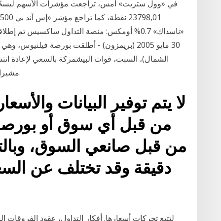
«ناسداك» 0.7% أومكس: منصة التداول ساكسيس تم 
30 مايو 2005 (بريمزون) - أطلقت بورصة فيلنيو
الشمال)، السبت، قوات البيشمركة بالسعي لإعادة انت
مشيرا إلى أن الوضع الامني مستقر في مناطق انتشاره.
لا يتم توفير البيانات والأسع
من قبل أي سوق أو بورصة،
من قبل صانعي السوق، وبالتا
دقيقة وقد تختلف عن الس