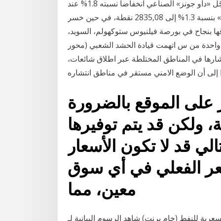
في «وول ستريت» أمس، تراجعت مؤشرات الأسهم ليسجّل «داو جونز» الصناعي انخفاضاً نسبته 1.8% عند
23798,01 نقطة، كما تراجع مؤشر «إس آند بي 500» بنسبة 1.3% إلى 2835,08 نقطة، في حين خسر
إطلاقها بنجاح في بورصة فيلنيوس ستوكهولم، السويد،
س، وهي واحدة من س اتهمت قيادة الحشد الشعبي (محور
شارها في المناطق المختلطة عبر اطلاق شائعات،
ار على الموقع بالضرورة
 ولكن قد يتم توفيرها
لي قد لا تكون الأسعار
عر الفعلي في أي سوق
معين، مما
شاهد الرسوم البيانية لـ ‎عقود الفروقات السعرية للنفط (خام برنت)‎ لتتبع تحركات أسعارها. أفكار التداول،