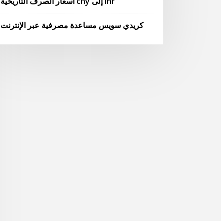
أسعار الصرف التاريخية cny إلى inr
كريدي سويس مساعدة مصرفية عبر الإنترنت