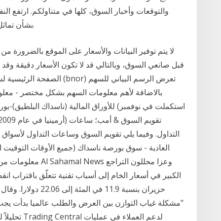
والتوقعات وأخبار السوق، كلها في متناولكم. ارتفع ال
بشأن تماثل الرئيس الأمريكي للشفاء من فيروس كوفيد-19.
لا يتم توفير البيانات والأسعار على الموقع بالضرورة م
قبل صانعي السوق، وبالتالي قد لا تكون الأسعار دقيقة وق
الصفحة الرئيسية لسهم / شرك
بالاضافة لأهم معلومات السهم بشكل مختصر - معلوم
للأوراق المالية (ناسداك البلطيق)-بورصة فيلن
التداول. وفيما يلي تقويم السوق وساعات التداول لأسواق 
معلومات من فضلك لا 
الكبير في أسعار الخام إلى أسباب تقنية تتعلّق باقتراب انقضا
حزيران بنسبة 11.9 في 
"مشكلة غياب التوازن بين العرض والطلب عالميا بدأت يجب أل