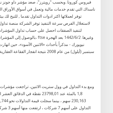
فيروس كورونا. وبحسب "رويترز"، صعد مؤشر داو جونز ناسد
ناسداك التي تقدم خدمات مالية وتعمل في أسواق الأوراق ال
لاستغلال الفرص سرعة التنفيذ توفر الشركة منصة تداول
لتنفيذ الصفقات احصل على حساب تداول المؤشرات ال
بالوصول إلى المؤشرات العالمية بما
سبتمبر (أيلول) من عام 2008 نتيجة انفج
ومع بدء التداول في وول ستريت الاثنين، تراجعت مؤشرات ا
1,8 بالمئة عند 23798,01 نقطة في 