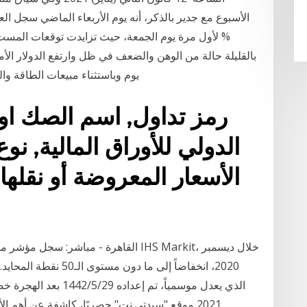
بالقليلة حالة من الوهن والضعف في ظل وارتفع الدولار الأم
يوم وباستثناء مبيعات الطاقة وال
رمز تداول, اسم الصك او 
الدولي للأوراق المالية, نو
الأسعار المعروضة أو نقلها
القاهرة - مباشر: سجل مؤشر مديري المشت
2020، انخفاضاً إلى ما 
الذي يعدل موسمياً، تم إع
2021 موقع "سيدتي.نت" حصريًا، كاشفة عن أهم 