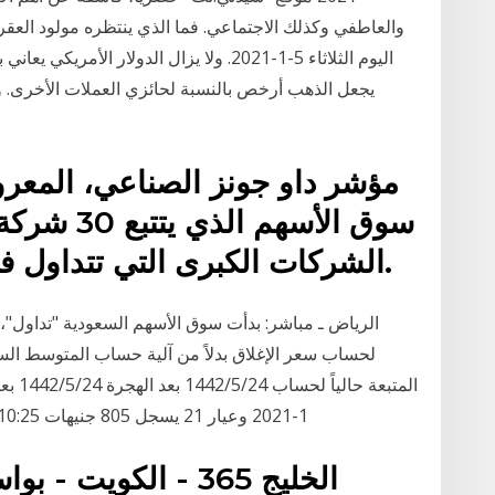
والعاطفي وكذلك الاجتماعي. فما الذي ينتظره مولود العق
سوق الأسهم
الشركات الكبرى التي تتداول في بورصة نيويورك وناسداك.
لحساب سعر الإغلاق بدلاً من آلية حساب المتوسط السعر
1-2021 وعيار 21 يسجل 805 جنيهات 10:25 م, الثلاثاء, 19 يناير 21 نشرة اخبار المال البريدية