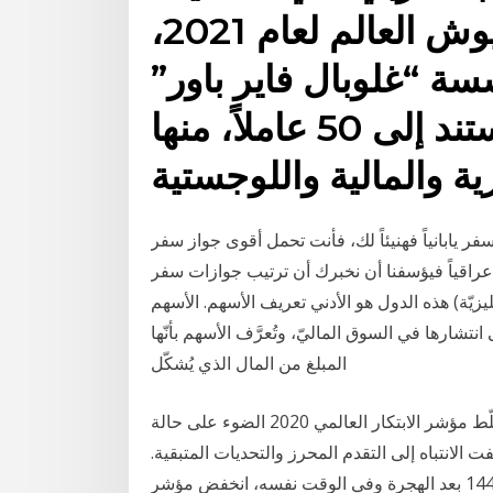
السنوي الدوري لأقوى جيوش العالم لعام 2021،
سة “غلوبال فاير باور”
اعتمدت فيه على مؤشر يستند إلى 50 عاملاً، منها
ة والمالية واللوجستية
20: إذا كنت تحمل جواز سفر يابانياً فهنيئاً لك، فأنت تحمل أقوى جواز سفر
ك سورياً أو عراقياً فيؤسفنا أن نخبرك أن ترتيب جوازات سفر
هذه الدول هو الأدني تعريف الأسهم. الأسهم (بالإنجليزيّة: Stocks) هي ورقة ماليّة تُمثّل نسبة من رأس المال
نتشارها في السوق الماليّ، وتُعرَّف الأسهم بأنّها
المبلغ من المال الذي يُشكّل
مؤشر الابتكار العالمي 2020: من سيُموّل الابتكار؟ يُسلّط مؤشر الابتكار العالمي 2020 الضوء على حالة
 الانتباه إلى التقدم المحرز والتحديات المتبقية.
5‏‏/6‏‏/1442 بعد الهجرة وفي الوقت نفسه، انخفض مؤشر vix لقياس توقعات تذبذب الأسواق إلى 21.53 نقطة،