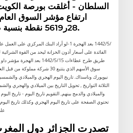
السلطان - أغلقت بورصة الكويت تع
28ر5619 نقطة بنسبة صعود بلغت 83ر0 في المئة.
الفائدة على أسعار أذون الخزانة ليحد من القوة الشرائي
سوق الأسهم الذي يتتبع 30 شركة مم
نيويورك وناسداك. تاريخ اليوم الهجري والميلادي والشمسي
الثلاثة التواريخ , تحويل التاريخ بين الميلادي والهجري و
والميلادي والدمج بينهم, التقويم تاريخ اليوم - تاريخ اليوم
تحتوي الصفحة على تاريخ اليوم الهجري وكذلك تاريخ اليو
على ا
تصدرت الجزائر دول المغرب