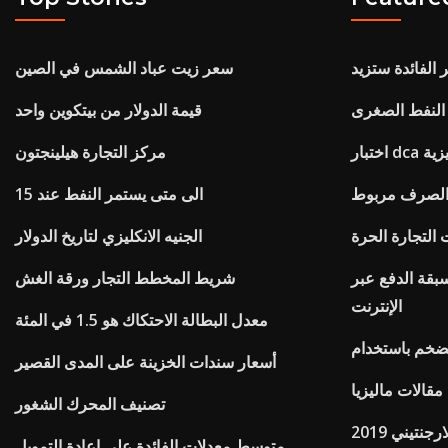
 الفائدة ستزيد
سعر زيت عباد الشمس في الصين
قيمة الدولار من بيتكوين واحد
ليزية
مركز التجارة هيلينجتون
الصرف مربوط
الى متى يستمر النفط عند 15
 التجارة الحرة
الجنيه الانكليزي لتاريخ الدولار
بقة الدفع عبر
شريط المخطط التجار ورقة الغش
الإنترنت
معدل البطالة الاحتكاك هو 1.5 في المئة
أسعار سندات الخزينة على المدى القصير
قالات ماليزيا
تصنيف المحرك الشغور
تيني 2019
متوسط ​​معدلات الفائدة على إعادة التمويل