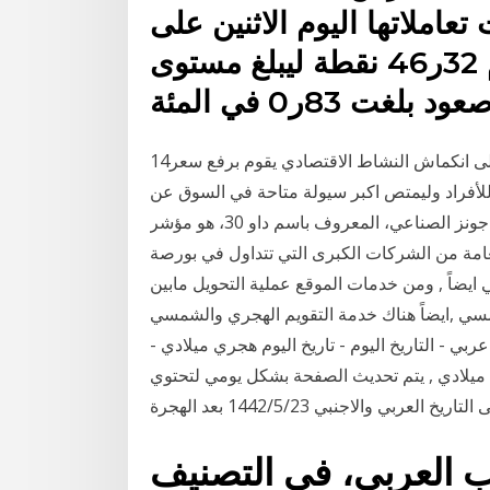
املاتها اليوم الاثنين على
ارتفاع مؤشر السوق العام 32ر46 نقطة ليبلغ مستوى
14‏‏/5‏‏/1442 بعد الهجرة 1-لو أراد البنك المركزي على العمل على انكماش النشاط الاقتصادي يقوم برفع سعر
ة للأفراد وليمتص اكبر سيولة متاحة في السوق عن
طريق طرح عطاءات 15‏‏/5‏‏/1442 بعد الهجرة مؤشر داو جونز الصناعي، المعروف باسم داو 30، هو مؤشر
لوكة من قبل العامة من الشركات الكبرى التي تتداول في بورصة
 ايضاً , ومن خدمات الموقع عملية التحويل مابين
الشمسي ,ايضاً هناك خدمة التقويم الهجري والشمسي
 عربي - التاريخ اليوم - تاريخ اليوم هجري ميلادي -
م ميلادي , يتم تحديث الصفحة بشكل يومي لتحتوي
لتاريخ العربي والاجنبي 23‏‏/5‏‏/1442 بعد الهجرة
 العربي، في التصنيف