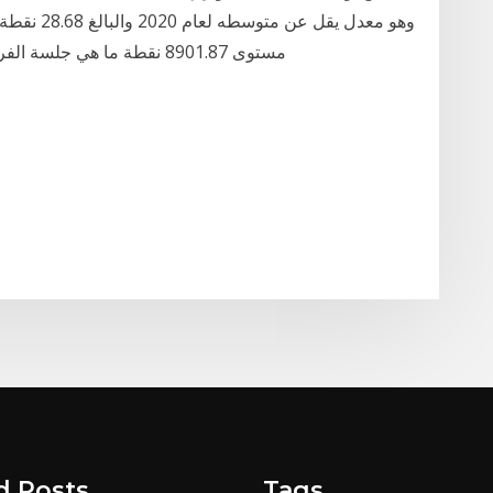
وهو معدل ي
مستوى 8901.87 نقطة ما هي جلسة الفراكشنال ليزر للوجه والجسم والندبات؟ منذ 2 يوم
d Posts
Tags