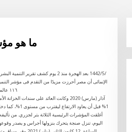
ما هو مؤشر ا
١١٦ عالميا وحافظت على المرتبة السابعة في إفريقيا و١٢
1% قبل أن يعاود ال
اليوم، تنزل صنجة يتحرك بنزولها أجراس و يصدر وقوعها 
الساعة 12 كانون الثان