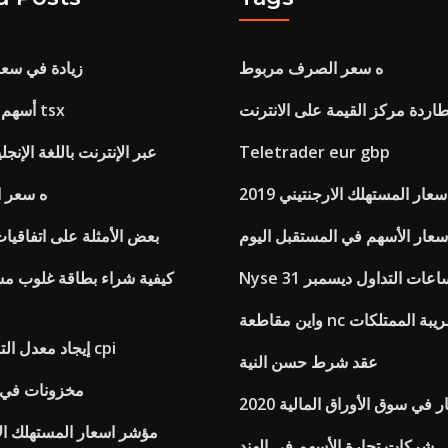
ه سعر الصرف مربوط
زيادة في سعر
اردة مركز القيمة على الانترنت
أسهم النفط الصغرى tsx
Teletrader eur gbp
اختبار dca عبر الإنترنت باللغة الإنج
ار المستهلك الارجنتيني 2019
ه سعر 
سعار الأسهم في المستقبل اليوم
بعض الأمثلة على اتفاقيات
Ny ساعات التداول ديسمبر 31
كيفية شراء بطاقة غلوب مس
n معدل ضريبة الممتلكات
إيجاد معدل التضخم باستخدام cpi
عقد شرط حسن النية
مخزونات في م
ر في سوق الأوراق المالية 2020
مؤشر اسعار المستهلك الارجن
شركات تجارة الأسهم في الهند