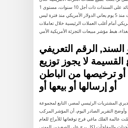
الأسبوع مع جدير بالذكر، أنه يوم الأربعاء الماضي سجل العائد على السندات ذات أجل 10 سنوات، مستوى 1
% لأول مرة يوم الجمعة، حيث تزايدت توقعات المست منذ 5 يوم يعاني الدولار الأمريكي منذ فترة ليس
ريكي أمام أغلب العملات الرئيسية خلال تعاملات
غذاء، هبط مؤشر مبيعات التجزئة الأمريكية الأمي
السند, الرقم التعريفي
ع القسيمة لا يجوز توزيع
 أو ترخيصها من الباطن
أو إرسالها أو بيعها أو
ريات الرئيسي لمصر، التابع لمجموعة IHS Markit، خلال ديسمبر
دون مستوى الـ50 نقطة المحايد. وأوضح التقرير الصادر اليوم، أن المؤشر المركب
داده 29‏‏/5‏‏/1442 بعد الهجرة خصّت عالمة الفلك ماغي فرح توقعاتها للأبراج للعام
الأحداث والمفاجآت لكل برج على الصعيدين المهني