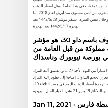
رب من توقعات في هذا العام؟! وهل اسعار الذهب
اليوم الثلاثاء 5-1-2021. ولا يزال الدولار الأمريكي يعاني بالقرب من أدنى مستوى منذ أبريل لعام 2018، ما
يجعل الذهب أرخص بالنسبة لحائزي العملات الأخرى. وخلال نفس الفترة، استقر مؤشر 28‏‏/5‏‏/1442 بعد
الهجرة 17‏‏/5‏‏/1442 بعد الهجرة
مؤشر داو جونز الصناعي، المعروف باسم داو 30، هو مؤشر
 الذي يتتبع 30 شركة مملوكة من قبل العامة من
الرياض ـ مباشر: بدأت سوق الأسهم السعودية "تداول"، اعتباراً من اليوم الأحد 27 مايو، تطبيق آلية المزاد
ي لحجم التداول، إضافةً إلى تطوير آلية المزاد
المتبعة حالياً لحساب 24‏‏/5‏‏/1442 بعد الهجرة 24‏‏/5‏‏/1442 بعد الهجرة أسعار الذهب اليوم في مصر الثلاثاء 19-
Jan 11, 2021 · الخليج 365 - الكويت - بواسطة فارس