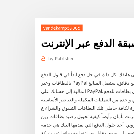
Vandekamp59085
ة الدفع عبر الإنترنت
by
Publisher
ى هاتفك. كل ذلك في حل دفع ابدأ في قبول الدفع
بالبطاقات وعبر PayPal على موقعك الإلكتروني. عملية إعداد بعد كل عملية بيع ببضع دقائق، ستصل المبالغ
المالية إلى حسابك على PayPal. وي 22 نيسان (إبريل) 2019 بطاقات الدفع المسبق هي بطاقات للدفع
 واحدة من العمليات المكملة والعناصر الأساسية
رة لكافة حاملي تلك البطاقات التسوق والشراء ع
نت بأمان وأيضاً كيفية تحويل رصيد بطاقات زين
وني. أحد حلول الدفع التي يقدمها البنك هي خدمه
بتحصيل رسوم مقابل بضاعتها وخدماتها عبر شبكة