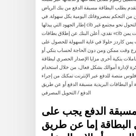
 تقدم بطلب البطاقة مسبقة الدفع من بنك الرياض
كن من التحكم بمصروفاتك اليومية بكل سهولة. في
إطار الجهود التي يبذلها cib لدعم توجه الحكومة المصرية نحو تعزيز الشمول المالي والتحول نحو مجتمع غير
نقدي، أعلن البنك عن إطلاق بطاقات «cib ميزة» بنوعيها، بطاقة «ميزة» مسبقة الدفع (كارتي بطاقات يمن
ت يمن كاردز حلولا في غاية السهولة للحصول على
ي اسرع وقت ممكن ومن دون الحاجة لحساب بنكي أو
ات بنكية أخرى مزايا الإصدار الحصري لبطاقة qnb الكلاسيكية مسبقة الدفع . توفر لك بطاقة qnb
رة لإدارة أموالك بشكل فعال، من خلال استخدام
ب فلوس منصة للدفع عبر الإنترنت تمكنك من إجراء
ة أو البطاقات البريدية مسبقة الدفع أو عن طريق
الدفع / التحويل المصرفي
 مسبقة الدفع يجب على
 البطاقة إما عن طريق