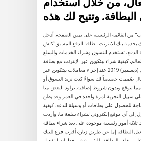
عال، من خلال استخدام
 البطاقة. وتتيح لك هذه
ب" من القائمة الرئيسية على يمين الصفحة. أدخل
خدمة بنك الانترنت. بطاقة الدفع المسبق"كاش
 الدفع، تستخدم للتسوق وشراء الخدمات والسلع
عالم. كيفية شراء بيتكوين عبر الإنترنت مع بطاقة
الخصم 24 كانون الأول (ديسمبر) 2019 عند إجراء معاملات بيتكوين عبر TOR، فليس هناك طريقة لمعرفة
ا. بطاقة الفرسان بحد ائتماني منخفض قدره 50 ريال صُممت خصيصاً لك سواءً كنت تريد التسوق أو
 مما تتوقع وبدون شروط إضافية. تراود البعض منا
 علي سبيل التجربة لمرة واحدة في العمر وقد يظن
اجة للحصول علي بطاقات أو وسيلة للدفع. كيفية
ول إلى أي موقع إلكتروني لشراء سلعة ما، وأردت
 ثلاثة أمور رئيسية موجودة على بعد شراء بطاقة
يل البطاقة إما عن طريق زيارة أقرب فرع للبنك