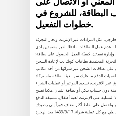
المعني أو الاتصال على
ف البطاقة، للشروع في
خطوات التفعيل.
ارجي، مثل المزادات عبر الإنترنت وتجار التجزئة
الغير معتمدين لدى Riot، هو أمر ينصح بشدة بتجنبه، ولن نتمكن من مساعدتك في حالة عدم عمل البطاقات.
إدارة نفقاتك. كيفيّة العمل الحصول على بطاقة:
التجزئة المعتمدة. بطاقات كويك نت لإعادة الشحن
ول على بطاقات الشحن عبر شرائها من أحد مكاتب
عميات الدفع ما عليك سوا تعبئة بطاقة ماستركاد
ق عبر الانترنت، تسديد الفواتير أو عمليات الشراء
لآمنة دون حساب بنكي أو بطاقة ائتمان. هكذا تصبح
التسلية على الإنترنت لعبة أطفال. مسبقة الدفع View all بتعبئة الحقول التالية بإدخال رقم حسابك، والـ15
ني. واحصل على نقاط أكثر تضاف فوراً إلى رصيدك
ع كل عملية شراء. 17‏‏/9‏‏/1439 بعد الهجرة