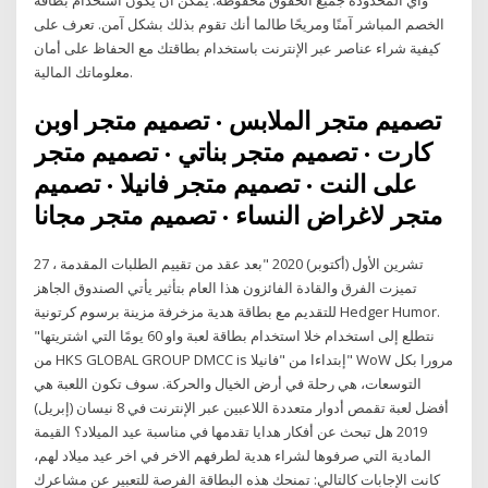
الخصم المباشر آمنًا ومريحًا طالما أنك تقوم بذلك بشكل آمن. تعرف على
كيفية شراء عناصر عبر الإنترنت باستخدام بطاقتك مع الحفاظ على أمان
معلوماتك المالية.
تصميم متجر الملابس · تصميم متجر اوبن
كارت · تصميم متجر بناتي · تصميم متجر
على النت · تصميم متجر فانيلا · تصميم
متجر لاغراض النساء · تصميم متجر مجانا
27 تشرين الأول (أكتوبر) 2020 "بعد عقد من تقييم الطلبات المقدمة ،
تميزت الفرق والقادة الفائزون هذا العام بتأثير يأتي الصندوق الجاهز
للتقديم مع بطاقة هدية مزخرفة مزينة برسوم كرتونية Hedger Humor.
"نتطلع إلى استخدام خلا استخدام بطاقة لعبة واو 60 يومًا التي اشتريتها
من HKS GLOBAL GROUP DMCC is إبتداءا من "فانيلا" WoW مرورا بكل
التوسعات، هي رحلة في أرض الخيال والحركة. سوف تكون اللعبة هي
أفضل لعبة تقمص أدوار متعددة اللاعبين عبر الإنترنت في 8 نيسان (إبريل)
2019 هل تبحث عن أفكار هدايا تقدمها في مناسبة عيد الميلاد؟ القيمة
المادية التي صرفوها لشراء هدية لطرفهم الاخر في اخر عيد ميلاد لهم،
كانت الإجابات كالتالي: تمنحك هذه البطاقة الفرصة للتعبير عن مشاعرك