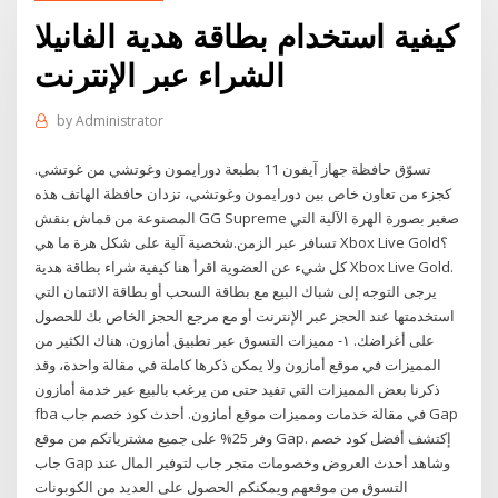
كيفية استخدام بطاقة هدية الفانيلا
الشراء عبر الإنترنت
by
Administrator
تسوّق حافظة جهاز آيفون 11 بطبعة دورايمون وغوتشي من غوتشي.
كجزء من تعاون خاص بين دورايمون وغوتشي، تزدان حافظة الهاتف هذه
المصنوعة من قماش بنقش GG Supreme صغير بصورة الهرة الآلية التي
تسافر عبر الزمن.شخصية آلية على شكل هرة ما هي Xbox Live Gold؟
كل شيء عن العضوية اقرأ هنا كيفية شراء بطاقة هدية Xbox Live Gold.
يرجى التوجه إلى شباك البيع مع بطاقة السحب أو بطاقة الائتمان التي
استخدمتها عند الحجز عبر الإنترنت أو مع مرجع الحجز الخاص بك للحصول
على أغراضك. ١- مميزات التسوق عبر تطبيق أمازون. هناك الكثير من
المميزات في موقع أمازون ولا يمكن ذكرها كاملة في مقالة واحدة، وقد
ذكرنا بعض المميزات التي تفيد حتى من يرغب بالبيع عبر خدمة أمازون
fba في مقالة خدمات ومميزات موقع أمازون. أحدث كود خصم جاب Gap
وفر 25% على جميع مشترياتكم من موقع Gap. إكتشف أفضل كود خصم
جاب Gap وشاهد أحدث العروض وخصومات متجر جاب لتوفير المال عند
التسوق من موقعهم ويمكنكم الحصول على العديد من الكوبونات