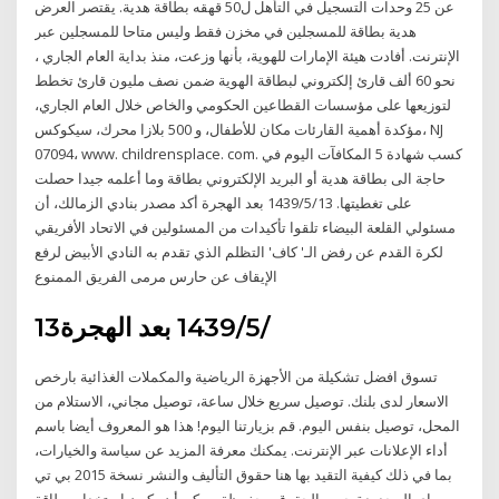
عن 25 وحدات التسجيل في التأهل ل50 قهقه بطاقة هدية. يقتصر العرض
هدية بطاقة للمسجلين في مخزن فقط وليس متاحا للمسجلين عبر
الإنترنت. أفادت هيئة الإمارات للهوية، بأنها وزعت، منذ بداية العام الجاري ،
نحو ‬60 ألف قارئ إلكتروني لبطاقة الهوية ضمن نصف مليون قارئ تخطط
لتوزيعها على مؤسسات القطاعين الحكومي والخاص خلال العام الجاري،
مؤكدة أهمية القارئات مكان للأطفال، و 500 بلازا محرك، سيكوكس، NJ
07094، www. childrensplace. com. كسب شهادة 5 المكافآت اليوم في
حاجة الى بطاقة هدية أو البريد الإلكتروني بطاقة وما أعلمه جيدا حصلت
على تغطيتها. 13‏‏/5‏‏/1439 بعد الهجرة أكد مصدر بنادي الزمالك، أن
مسئولي القلعة البيضاء تلقوا تأكيدات من المسئولين في الاتحاد الأفريقي
لكرة القدم عن رفض الـ' كاف' التظلم الذي تقدم به النادي الأبيض لرفع
الإيقاف عن حارس مرمى الفريق الممنوع
13‏‏/5‏‏/1439 بعد الهجرة
تسوق افضل تشكيلة من الأجهزة الرياضية والمكملات الغذائية بارخص
الاسعار لدى بلنك. توصيل سريع خلال ساعة، توصيل مجاني، الاستلام من
المحل، توصيل بنفس اليوم. قم بزيارتنا اليوم! هذا هو المعروف أيضا باسم
أداء الإعلانات عبر الإنترنت. يمكنك معرفة المزيد عن سياسة والخيارات،
بما في ذلك كيفية التقيد بها هنا حقوق التأليف والنشر نسخة 2015 بي تي
واي المحدودة جميع الحقوق محفوظة. يمكن أن يكون استخدام بطاقة