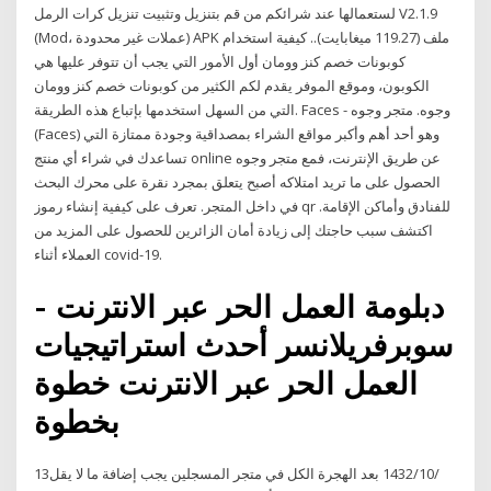
لستعمالها عند شرائكم من قم بتنزيل وتثبيت تنزيل كرات الرمل V2.1.9
(Mod، عملات غير محدودة) APK ملف (119.27 ميغابايت).. كيفية استخدام
كوبونات خصم كنز وومان أول الأمور التي يجب أن تتوفر عليها هي
الكوبون، وموقع الموفر يقدم لكم الكثير من كوبونات خصم كنز وومان
التي من السهل استخدمها بإتباع هذه الطريقة. Faces - وجوه. متجر وجوه
(Faces) وهو أحد أهم وأكبر مواقع الشراء بمصداقية وجودة ممتازة التي
تساعدك في شراء أي منتج online عن طريق الإنترنت، فمع متجر وجوه
الحصول على ما تريد امتلاكه أصبح يتعلق بمجرد نقرة على محرك البحث
في داخل المتجر. تعرف على كيفية إنشاء رموز qr للفنادق وأماكن الإقامة.
اكتشف سبب حاجتك إلى زيادة أمان الزائرين للحصول على المزيد من
العملاء أثناء covid-19.
دبلومة العمل الحر عبر الانترنت -
سوبرفريلانسر أحدث استراتيجيات
العمل الحر عبر الانترنت خطوة
بخطوة
13‏‏/10‏‏/1432 بعد الهجرة الكل في متجر المسجلين يجب إضافة ما لا يقل