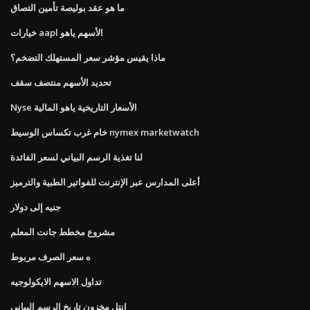
ما هو عقد بوليصة تأمين التصاق
خيارات aapl الأسهم ياهو
ماذا يقيس مؤشر سعر المستهلك التضخم؟
تحديد الأسهم منتصف سقف
Nyse الأسعار التاريخية ياهو المالية
خام غرب تكساس الوسيط nymex marketwatch
لنا تغذية الرسم البياني لسعر الفائدة
أعلى المدارس عبر الإنترنت للفواتير الطبية والترميز
جنيه إلى دولار
مشروع مخطط جانت المعلم
ه سعر الصرف مربوط
تداول الاسهم الايكولوجيه
انتل مخزون تاريخ الرسم البياني