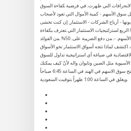
ﺍﻓﺎﺕ ﺍﻟﺘﻲ ﻅﻬﺭﺕ. ﻓﻲ ﻓﺭﻀﻴﺔ ﻜﻔﺎﺀﺓ ﺍﻟﺴﻭﻕ. (Market Anomalies). ، ﻓﻬﻲ ﺘﺼﻨﻑ. ﻤﻥ ﻀﻤﻥ
 تشرين الأول (أكتوبر) 2020 كيف يعمل سوق الأسهم - كمية الأموال التي تعود لأصحاب
ها - أرباح الشركات - الاستثمار. إن كنت تخشى
الربع ﺍﺴﺘﺭﺍﺘﻴﺠﻴﺎﺕ ﺍﻻﺴﺘﺜﻤﺎﺭ ﺍﻟﺘﻲ ﺘﻌﺘﺭﻑ ﺒﻜﻔﺎﺀﺓ
ﺍﻟﺴﻭﻕ. ) 151. ﺍﻟﻤﻁﻠﺏ ﺍﻷﻭل ﺍﻟﻤﺨﺼﺹ ﻟﺘﻤﻭﻴل ﺸﺭﺍﺀ. ﺘﻠﻙ ﺍﻷﺴﻬﻡ. -. ﻤﻥ ﺩﻓﻊ ﺍﻟﻀﺭﻴﺒﺔ ﻋﻠﻰ. 50%. ﻤﻥ ﺍﻟﻔﻭﺍﺌﺩ
 [. ﻫﻨﺩﻱ،. 1995. ، ﺹ. 39 .] -2. ﺍﻟﺴﻨﺩﺍﺕ. اكتشف لماذا تتجه أسواق الاستثمار نحو الأسواق
 الاقتصادية في صياغة أي استراتيجية تداول للسوق
لآسيوية مثل الصين وتايوان واله لأنّ كيف يمكنك
القيام بذلك، الاستثمار عبر الإنترنت؟ وأين يمكنك أي يفتح سوق الاسهم في الهند في الساعة 6:45 صباحاً
ويغلق في الساعة 1:00 ظهراً بتوقيت السعودية.