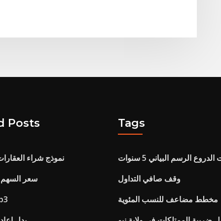
d Posts
Tags
الدروع الرسم البياني 5 سنوات
نموذج شراء العقارات
وقف صافي التداول
سعر السهم ا
مخطط مضاعف للنسب المئوية
مؤش
 ضريبة الممتلكات في ولاية نيو
بدل إعادة