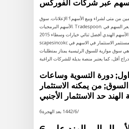
اسهم عبر شركات الفوركس
مين من متى لشراء وبيع الأسهم؟ الإعلانات. سوق
الأسهم البرمجيات. Tradespoon. انقر على زر وهذا البرنامج سوف اقول لكم ما سيكون سعر السهم في
المستقبل. + أفضل استراتيجية التداول لسوق الأسهم الهندي أفضل ثنائي خيارات وسطاء 2015
scapesincokc أفضل استراتيجية التداول لسوق الأسهم الهندي ال يمكن للمستثمر الاستثمار في الاسهم في
 هي سوق موازية للسوق الرئيسية يمتاز بمتطلبات
دراج أقل، كما يعتبر منصة بديلة للشركات الراغبة
داول; دورة التسوية وساعات
لسوق; من يمكنه الاستثمار
6‏‏/6‏‏/1442 بعد الهجرة
6 آذار (مارس) 2020 تحويل الأموال إلى الهند على