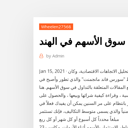
Wheelen27568
 سوق الأسهم في الهند
by
Admin
Jan 15, 2021 · برع المستثمر المجري الأمريكي جورج سوروس في تحليل الاتجاهات الاقتصادية، وكان
سس في عام 1973 صندوق التحوط "سورس فاند مانجمنت" والذي تطور وأصبح في
المقالات المتعلقة بالتداول في سوق الأسهم. هنا
ة ، وقراءة كيفية شرائها وبيعها ، والحصول على
بانتظام على مر السنين يمكن أن يفيدك فعلاً في
نياً والذي يسمى متوسط التكاليف، فإنك تستثمر
مبلغاً محدداً كل أسبوع أو كل شهر أو كل ربع
23 كانون الأول (ديسمبر) 2018 6 إستراتيجيات للحد من مخاطر الاستثمار بالأسهم أثناء الأزمات. مكاسب