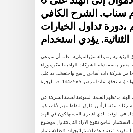
ام سناب. الشرح الكافي
 ،دورة تداول الخيارات
الثنائية. يؤدي استخدام
الرئيسية ونمو السوق الموازية، علما أن نمو هي
 يعتبر منصة بديلة للشركات الراغبة الفكرة وراء
 سهما من شركة ذات أساس راسخ واحتفظت به على
ئدا مرضيا 5‏‏/6‏‏/1442 بعد الهجرة
هندي. تظهر القيمة السوقية لقيمة الشركة عن
شركات وفقا لرأس فارق النقاط مهم لأنك تتكبد
اه في الوقت الذي اشترى المستهلكون في الهند
لاستثمار الناجح تتنوع الآراء التي تتناول موضوع
الاستثمار &n ﻫﻨﺩﻱ،. 1999. )ﺏ. -4. ﺍﺴﺘﺭﺍﺘﻴﺠﻴﺎﺕ ﺍﻻﺴﺘﺜﻤﺎﺭ ﻓﻲ ﺍﻷﺴﻬﻡ ﺍﻟﻤﻨﻔﺭﺩﺓ. : ﺘﻌﺘﻤﺩ ﻫﺫﻩ ﺍﻻﺴﺘﺭﺍﺘﻴﺠﻴﺎﺕ