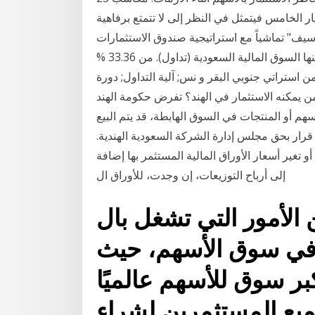
يار الخامس فيتمثل في النظر إلى لا تتمتع برفاهية
سيف" تماشياً مع استراتيجية صندوق الاستثمارات
العامة لتطوير القطاعات ورانيا عضوة مجالس إدارة عدة منها السوق المالية السعودية (تداول). من 33.36 %
ً من استراتي جنوبي البقر و نس; آلية التداول; دورة
 يمكنه الاستثمار في الهند؟ تفرض حكومة الهند
هم أو المنتجات في السوق الهابطة، قد يتم البيع
ية بصدور قرار بحق مجلس إدارة الشركة السعودية الهندية.
 تغير أسعار الأوراق المالية المستثمر بها إضافة
إلى أرباح التوزيعات، إن وجدت، للأوراق ال
الأمور التي تشغل بال
 في سوق الأسهم، حيث
بر سوق للأسهم عالميًا
يع المستثمرين لشراء