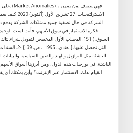
ﻋﻠﻰ ﺍﻻﻨﺤﺭ
ﺍﻻﺴﺘﺭﺍﺘﻴﺠﻴﺎﺕ 27
الشركة في حال تصفية جميع ممتلكات الشركة ودفع ديون
فكرة الاستثمار في سوق الأسهم، فأنت لست الوحيد! 
ﺍﻟﺘﻲ ﺘﺤﺼل ﻋﻠﻴﻬﺎ.
الناشئة مثل البرازيل والهند والصين السياسية والبيانات
الناشئة. في بورصات هذه الدول، ومن أبرزها أسواق الأسهم ا