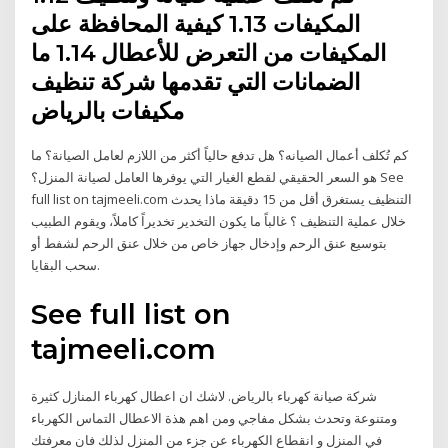
المكيفات 1.13 كيفية المحافظة على
المكيفات من التعرض للأعطال 1.14 ما
الضمانات التي تقدمها شركة تنظيف
مكيفات بالرياض
كم تُكلف أعمال الصيانه؟ هل تدفع حالياً أكثر من اللازم لعامل الصيانة؟ ما
هو السعر الحقيقي لقطع الغيار التي يوفرها العامل لصيانة المنزل؟ See
full list on tajmeeli.com التنظيف يستغرق أقل من 15 دقيقة ماذا يحدث
خلال عملية التنظيف ؟ غالباً ما يكون التخدير تخديراً كاملاً، ويقوم الطبيب
بتوسيع عنق الرحم وإدخال جهاز خاص من خلال عنق الرحم لشفط أو
سحب البقايا.
See full list on
tajmeeli.com
شركة صيانة كهرباء بالرياض. لاشك ان اعطال كهرباء المنازل كثيرة
ومتنوعة وتحدث بشكل مفاجي ومن اهم هذة الاعطال التماس الكهرباء
في المنزل و انقطاع الكهرباء عن جزء من المنزل لذلك فان معرفتك