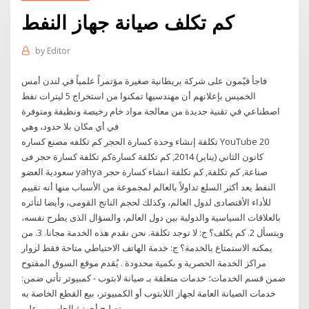
كم تكلف صيانة جهاز النفط
by
Editor
فاجأ قيّمون على شركة بريطانية صغيرة مؤتمراً علمياً في لندن أمس
الخميس بإعلانهم أن مهندسيها تمكنوا من استخراج 5 ليترات نفط
اصطناعي في تقنية جديدة من معالجة مواد خام رخيصة ونظيفة ومتوفرة
في أي مكان بلا حدود، وهي
تكلفة إنشاء وحدة كسارة الحجر كم تكلفه مصنع كساره YouTube 20
كانون الثاني (يناير) 2014, كم تكلفة كسارةكم تكلفة كسارة حجر فى
سعودية العضو yahya صناعة, كم تكلفة, كم تكلفة انشاء كسارة حجر
النفط يعد أكثر السلع تداولاً بالعالم لمجموعة من الأسباب منها أنه تقييم
للأداء الأقتصادى لدول العالم، وكذلك لحجم الناتج القومى، وأيضا لتأثره
بالعلاقات السياسية والدولية بين دول العالم، والسؤال الذى يطرح نفسه،
ويتسأل 2. كم يكلف؟ ج: لا توجد تكلفة. نحن نقدم هذه الخدمة مجانا. 3. من
يمكنه الاستمتاع بالخدمة؟ ج: خدمة الهاتف الاحتياطي متاحة فقط لزوار
مراكز الخدمة الحصرية و بكمية محدودة . يُقدم موقع السوق المفتوح
ضمن قسم الخدمات؛ خدمات متعلقة بـ صيانة لابتوب - كمبيوتر تأتي ضمن:
خدمات الصيانة العامة لجهاز اللابتوب أو الكمبيوتر، بيع القطع الخاصة به
وتصليح أجهزة الحاسوب على