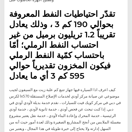
تقدّر احتياطيات النفط المعروفة
بحوالي 190 كم 3 ، وذلك يعادل
تقريباً 1.2 تريليون برميل من غير
احتساب النفط الرملي؛ أمّا
باحتساب كمّية النفط الرملي
فيكون المخزون تقديرياً حوالي
595 كم 3 أي ما يعادل
كيف اعرف اذا السياره فيها جهاز تتبع كم علبة زيت مع السيفون لجيب
لكزس lx570 موضوعي عن صيانة مركز أودي لخدمات الإصلاح المستقلة
في دبي في مركز كويك فيت للسيارات ، نقدم خدمة بديلة لأودي أودي في
دبي. إذا كنت تبحث عن فحص أودي ، خدمة ثانوية لأودي ، خدمة أودي
الرئيسية ، خدمة المحرك وإعادة البناء لأودي ، خدمة نقل يعتبر مشروع
مغسلة الملابس من أنجح المشاريع الصغيرة وذلك لعدة أمور حيث أنه من
السهل إدارته ولا يحتاج إلى خبرة طويلة في هذا المجال ، ويعتبر من