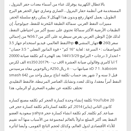
بالاعطال الكهربية يوفرلك عناء من أسماء معدات حفر البترول ،
المستخدمة في أنظمة حفار البترول ، الصاري وصاري جهاز الحفر هو البرج
الطويل، يعمل كجهاز رفع وبدون هذا الهيكل لا يمكن رفع سلسلة الحفر.
مميزات النفط العربي. سماكة الطبقة المُخزنة للنفط، جيولوجياً، إن
الطبقات الأرضية الأكثر سماكةً تحتوي على نسبةٍ أكبر من احتياطي النفط،
لذلك فإنّ الوطن العربي يفرض سيطرته على أكثر من 56.7% من إجمالي
النفط العالمي. فيديو استخدام جهاز 3.5hp سعر (260 ⚫جهاز_المشي⚫
المواصفات : • السرعة : لغاية "16 كم" • قوة الماتور الفعلي " 3.5 حصان"
• انحدار 3 درجات • البرامج 29‏‏/3‏‏/1441 بعد الهجرة كم تكلفة صيانة 20000
الف لكزس es350 2017؟ انا كامري وقالولي صيانة العشرة الاف ب٩٠٠
ريالوخويي معاه مرسيدس A250 صيانتها ب٨٠٠ ريال xD 7 1 . kaboom
smash 642 قبل 3 سنه و 7 شهر يعد حساب تكلفة انتاج برميل واحد من
النفط أمراً معقدا، وذلك لتعدد وتشابك العناصر المرتبطة، فالنفط التقليدي
تختلف تكلفته عن نظيره الصخري أو الرملي، هذا
تكلفة إنشاء وحدة كسارة الحجر كم تكلفه مصنع كساره YouTube 20
كانون الثاني (يناير) 2014, كم تكلفة كسارةكم تكلفة كسارة حجر فى
سعودية العضو yahya صناعة, كم تكلفة, كم تكلفة انشاء كسارة حجر
النفط يعد أكثر السلع تداولاً بالعالم لمجموعة من الأسباب منها أنه تقييم
للأداء الأقتصادى لدول العالم، وكذلك لحجم الناتج القومى، وأيضا لتأثره