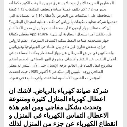
المشاريع السريعة الإنجاز حيث لا يستغرق تجهيزه الوقت الكبير ، كما أنه
يعتبر من 1.12 كم تكلف عملية صيانة وتنظيف المكيفات 1.13 كيفية
المحافظة على المكيفات من التعرض للأعطال 1.14 ما الضمانات التي
تقدمها شركة تنظيف مكيفات بالرياض كم تكلف عملية استبدال البطارية؟
إن كنت تمتلك جهاز آيفون 6 أو نسخة أحدث وما يزال ضمن الكفالة أو
مغطى بكفالة AppleCare فلن يكلفك أمر استبدال البطارية أي شيء.
جهاز تستخدمه صناعة النفط يمكنه اكتشاف السرطان. بقلم كارولين
فراي. تمخض تعاون غير عادي بين علماء في الجيولوجيا وفيزيائيين
واخصائيين في مرض السرطان عن جهاز استشعار يمكنه المساعدة في
أعمال التنقيب عن النفط واكتشاف مشروع النهر الصناعي العظيم أضخم
مشروع لنقل المياه في العالم عرفه الإنسان حتى الآن، أسس له معمّر
القذافي ووجه الليبيين إلى تبنيّه في 3 أكتوبر 1983، حيث انعقدت
المؤتمرات الشعبية الأساسية لمناقشته وأقرت البدء في تنفيذه
شركة صيانة كهرباء بالرياض. لاشك ان
اعطال كهرباء المنازل كثيرة ومتنوعة
وتحدث بشكل مفاجي ومن اهم هذة
الاعطال التماس الكهرباء في المنزل و
انقطاع الكهرباء عن جزء من المنزل لذلك