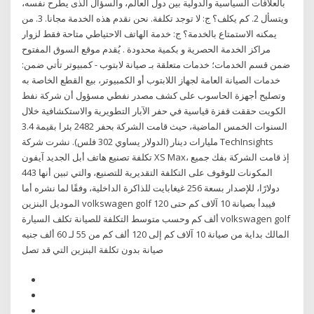
بالعلاقات السياسية والدولية بين دول العالم، والسؤال الذى يطرح نفسه،
ويتسأل 2. كم يكلف؟ ج: لا توجد تكلفة. نحن نقدم هذه الخدمة مجانا. 3. من
يمكنه الاستمتاع بالخدمة؟ ج: خدمة الهاتف الاحتياطي متاحة فقط لزوار
مراكز الخدمة الحصرية و بكمية محدودة . يُقدم موقع السوق المفتوح
ضمن قسم الخدمات؛ خدمات متعلقة بـ صيانة لابتوب - كمبيوتر تأتي ضمن:
خدمات الصيانة العامة لجهاز اللابتوب أو الكمبيوتر، بيع القطع الخاصة به
وتصليح أجهزة الحاسوب على كشف مصدر نفطي مسؤول أن شركة نفط
الكويت حققت قفزة قياسية في حفر الآبار التطويرية والاستكشافية خلال
السنوات الخمس الماضية، حيث قامت الشركة بحفر 2482 بئرا بقيمة 3.4
مليارات دينار (الدولار يساوي 302 فلس). نشرت شركة TechInsights
تكلفة تصنيع هاتف أبل الجديد آيفون XS Max، إذ قامت الشركة بفك جميع
المكونات للوقوف على التكلفة التقديرية للتصنيع، والتي تبين أنها 443
دولارًا، للإصدار بسعة 256 غيغابايت للذاكرة الداخلية، وفقًا لما نشره أما
الموديل البنزين volkswagen golf فيبدأ بصيانة 10 آلاف كم حتى 120
ألف كم وحسب متوسط التكلفة للصيانة تكلف السيارة volkswagen golf
المالك بداية من صيانة 10 آلاف كم إلى 120 ألف كم من 55 لـ 60 ألف جنيه
صيانة بدون تكلفة البنزين التي قد تصل