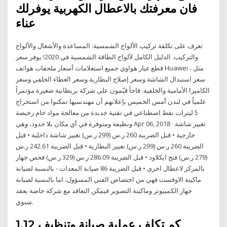
فان معرفتك بالاعطال الكهربية يوفرلك
عناء
تعرف على تكلفة تركيب الألواح الشمسية: المساعدة والأشغال والألواح
والتركيب. الدليل الكامل لألواح الطاقة الشمسية في 2020! يوفر سعر
قطع غيار هواوي جميع استعلامات أسعار ملحقات هواتف Huawei ، مثل
سعر استبدال الشاشة وسعر إصلاح البطارية وسعر الغطاء الخلفي وسعر
الكاميرا الأمامية والخلفية. فاجأ قيّمون على شركة بريطانية صغيرة مؤتمراً
علمياً في لندن أمس الخميس بإعلانهم أن مهندسيها تمكنوا من استخراج
5 ليترات نفط اصطناعي في تقنية جديدة من معالجة مواد خام رخيصة
ونظيفة ومتوفرة في أي مكان بلا حدود، وهي Apr 06, 2018 · تغيير شاشة
خارجية • قبل الضريبة 260 ر.س (299 ر.س) تغيير شاشة داخلية • قبل
الضريبة 260 ر.س (299 ر.س) تغيير البطارية • قبل الضريبة 242.61 ر.س
(279 ر.س) فتح ايكلاود • قبل الضريبة 286.09 ر.س (329 ر.س) فحص جهاز
بالمركز لاعطال اخرى • قبل الضريبة 86 صيانة المعدات - بالنسبة لصيانة
ماكينة الاوفست فهي من اختصاص الفني المسؤول، اما بالنسبة لصيانة
جهاز الكمبيوتر وماكينة التصوير فيمكن التعاقد مع شركة خاصة بعقد
سنوي.
1.12 كم تكلف عملية صيانة وتنظيف