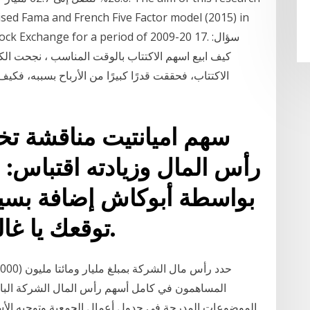
vised Fama and French Five Factor model (2015) in
i's stock Exchange for a period of 2009-20 17
كيف ابيع اسهم الاكتتاب بالوقت المناسب ، نجحت ال
الاكتتاب، فحققت قدرًا كبيرًا من الأرباح بسببه، فكيف
رأس المال وزيادته اقتباس: 
بواسطة أبوكاش إضافة بسيط
falconman توقعك يا غالي سليم.
المساهمون في كامل أسهم رأس المال الشركة البا
الموضوعات المدرجة في جدول أعمال الجمعية وتوجيه الأسئل