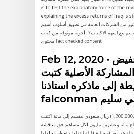
is to test the explanatory force of the re
explaining the excess returns of Iraq. سؤال:
كثير من الشركات العامة في تطبيق أسلوب أسهم
 يتم بيع اسهم الاكتتاب؟ . أجوبة موثوقة من كتاب
محتوى fact checked content
Feb 12, 2020 · سهم اميانتيت مناقشة تخفيض
المشاركة الأصلية كتبت
ة إلى ماذكره استاذنا
حدد رأس مال الشركة بمبلغ مليار ومائتا مليون (1,200,000,000) ريال سعودي مقسم إلى مائة اكتتب
لغ مائة وعشرين مليون لكل مساهم حق مناقشة
ة هي أوراق مالية قابلة للتداول، تعطي لحاملها