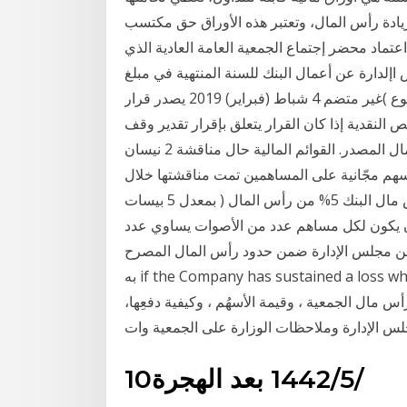
زيادة رأس المال، وتعتبر هذه الأوراق حق مكتسب
ميع المساهمين المقيدين في 24 آذار (مارس) 2020 اعتماد محضر إجتماع الجمعية العامة العادية الذي
إقرار تقرير مجلس اإلدارة عن أعمال البنك للسنة المنتهية في مبلغ
6,422,556 دينار بحريني أسهم منحة على رأس المال المدفوع )غير متضم 4 شباط (فبراير) 2019 يصدر قرار
ص النقدية إذا كان القرار يتعلق بإقرار تقدير وقف
تجنيب الاحتياطي القانوني إذا بلغ ما يساوي نصف رأس المال المصدر. القوائم المالية حال مناقشة 2 نيسان
20 اعتماد توزيع 5% كأرباح نقدية و10% كأسهم مجّانية على المساهمين تمت مناقشتها خلال
اجتماع الجمعية العامة غير العادية الموافقة على زيادة رأس مال البنك 5% من رأس المال ( بمعدل 5 بيسات
أن يكون لكل مساهم عدد من الأصوات يساوي عدد
 من مجلس الإدارة ضمن حدود رأس المال المصرح
به if the Company has sustained a loss which cannot be made الجمعية العمومية : جميع الأعضاء
 مال الجمعية التعاونية. 2 - مقدار رأس مال الجمعية ، وقيمة الأسهُم ، وكيفية دفعِها،
10‏‏/5‏‏/1442 بعد الهجرة