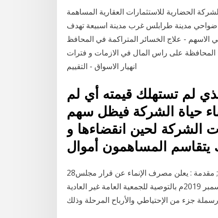
ة ضواحي مدينة طرابلس غرب مدينة اسبيعة تهدف
في الاسهم - علاج الخسائر المتراكمة في المحافظ
 - المحافظة على راس المال في الازمات و فترات
انهيار الاسواق - التقييم
ذي لم تستهلك قيمته أي لم
ناء حياة الشركة فيظل سهم
ت الشركة لحين انقضاءها و
 يتقاسم المساهمون أموال
28‏‏/5‏‏/1442 بعد الهجرة 29‏‏/5‏‏/1442 بعد الهجرة بند توضيح; مقدمة : يعلن مصرف الإنماء عن قرار مجلس
الإدارة بتاريخ 17 ربيع الآخر 1441هـ الموافق 14 ديسمبر 2019م بالتوصية للجمعية العامة غير العادية
ملة جزء من الإحتياطي والأرباح المرحلة وذلك