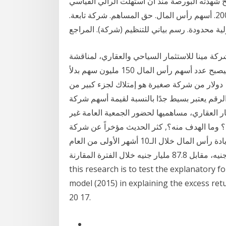
 شهدته البورصة منذ ان استهلت الرالي القياسي
الذي بدأته بعد تكوينها قاعاً تاريخية لحركتها في فبراير 2009. أسهم رأس المال. حق المساهم. شركة تابعة.
ة محدودة. رسم بياني للتنظيم (شركة). المراجع
لعادية لشركة مينا للاستثمار السياحي والعقاري، لمناقشة
تجزئة القيمة الاسمية للسهم من 2 جنيه إلى جنيه واحد، ليصبح عدد أسهم رأس المال 150 مليون سهم بدلاً
من 75 مليون سهم فقد يكون شراء أسهم بقيمة 1000000 دولار من شركة صغيرة هو إمتلاك لجزء كبير من
الرقم يعتبر بسيط جدًا بالنسبة لقيمة أسهم شركة
العقاري، مساهميها لحضور الجمعية العامة غير
أس المال؟ وما الهدف منه؟, كثر الحديث مؤخراً عن شركة
زين وتخفيض رأس المال وبدأ الكثير وتراجعت قيمة أسهم زيادة رأس المال خلال الـ10 أشهر الأولى من العام
الجاري بنسبة 28.6% لتصل إلى 62.7 مليار جنيه، مقابل 87.8 مليار جنيه خلال الفترة المقارنة. The aim of
this research is to test the explanatory f
model (2015) in explaining the excess retu
20 17.