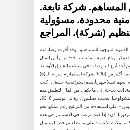
لمساهم. شركة تابعة.
نية محدودة. مسؤولية
نظيم (شركة). المراجع
ته الدعوة الموجهة للمساهمين وقد أقرت وصادقت
الهيئة العامة في اجتماعها على توزيع مبلغ (3,120,000) دولار ارباح نقدية وبما نسبته 4% من رأس المال
يوم أحد أبرز البورصات في منطقة الشرق الأوسط
وأفريقيا من حيث تطورها وخدماتها حيث تتضمن هذه البورصة أكثر من (600) شركة استثمارية بقرابة الـ (6)
به اسهم تسلا شهرياً. هذه إستراتيجية جيدة إذا كنت
. أنت بحاجة إلى ما يكفي من المال لتطبيق هذه
الاستراتيجية. كانت عمومية قناة السويس لتوطين التكنولوجيا انتخبت مجلس إدارة فى نوفمبر 2018،
س – على استبعادها من الترشح رغم تملكها نحو
ديرنا إذن؟ إذا كنت ترغب في الاستثمار في هذه
مكنك الاعتماد على وسطاء مرخص لهم مثل eToro. فريد عبداللطيف تلقي سهم الشرقية للدخان