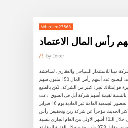
Wheelen27568
م رأس المال الاعتماد
by
Editor
لعادية لشركة مينا للاستثمار السياحي والعقاري، لمناقشة
100 دولار من شركة صغيرة هو إمتلاك لجزء كبير من الشركة.. لكن بالطبع
ًا بالنسبة لقيمة أسهم شركة أبل في السوق. دعت
شركة صندوق المصريين للاستثمار العقاري، مساهميها لحضور الجمعية العامة غير العادية يوم 16 فبراير
 كثر الحديث مؤخراً عن شركة زين وتخفيض رأس
المال وبدأ الكثير وتراجعت قيمة أسهم زيادة رأس المال خلال الـ10 أشهر الأولى من العام الجاري بنسبة
28.6% لتصل إلى 62.7 مليار جنيه، مقابل 87.8 مليار جنيه خلال الفترة المقارنة. The aim of this research