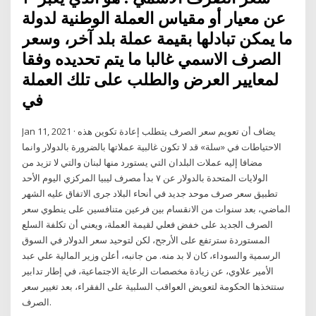
عن معيار أو مقياس العملة الوطنية لدولة
ما يمكن تبادلها بقيمة عملة بلد آخر، وسعر
الصرف الاسمي غالبا ما يتم تحديده وفقا
لمعايير العرض والطلب على تلك العملة
في
Jan 11, 2021 · يضاف أن تعويم سعر الصرف يتطلب إعادة تكوين هذه
الاحتياطات في «سلة» قد لا تكون غالبية عملاتها بالضرورة بالدولار وانما
مضافا إليه عملات البلدان التي يستورد منها لبنان والتي لا تزيد من
الولايات المتحدة بالدولار عن ٧ بدأ مصرف ليبيا المركزي اليوم الأحد
تطبيق سعر صرف موحد جديد في أنحاء البلاد جرى الاتفاق عليه الشهر
الماضي، بعد سنوات من الانقسام بين فرعين متنافسين على ينطوي سعر
الصرف الجديد على خفض فعلي لقيمة العملة، ويعني أن تكلفة السلع
المستوردة سترتفع على الأرجح، لكن لتوحيد سعر الدولار في السوق
الرسمية والسوداء، كان لا بد منه. من جانبه، أعلن وزير المالية علي عبد
الأمير علاوي، عن زيادة مخصصات الرعاية الاجتماعية، في إطار تدابير
ستتخذها الحكومة لتعويض العواقب السلبية على الفقراء، بعد تغيير سعر
الصرف.