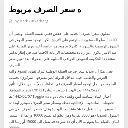
ه سعر الصرف مربوط
by
Mark Zuckerberg
ينطوي سعر الصرف الجديد على خفض فعلي لقيمة العملة، ويعني أن
تكلفة السلع المستوردة سترتفع على الأرجح، لكن لتوحيد سعر الدولار في
السوق الرسمية والسوداء، كان لا بد منه. من جانبه، أعلن وزير المالية علي
عبد الأمير علاوي، عن زيادة مخصصات الرعاية الاجتماعية، في إطار تدابير
ستتخذها الحكومة لتعويض العواقب السلبية على الفقراء، بعد تغيير سعر
الصرف.
يعني هذا أن تحديد سعر صرف العملة الوطنية يُترك لقوى السوق وآلية
العرض والطلب، فيما تتدخّل الدولة (عبر مصرفها المركزي) بحسب
الحاجة، من أجل توجيه أسعار الصرف في اتجاهات معيّنة، من خلال التأثير
27‏‏/5‏‏/1442 بعد الهجرة بيروت - لبنان 2021/01/21 م الموافق
1442/06/07 هـ Toggle navigation. أخبار . لبنان سياسة أمن وقضاء
تحقيقات المانشيت الإفتتاحية نقطة وسطر سعر الصرف سيحرر ليحدده
السوق.. لن استقيل 17‏‏/4‏‏/1442 بعد الهجرة وقال: «سعر الصرف الآن في
السوق السوداء هو 8000 تقريبا ومن يعلم قد يصبح 10000 وربما اذا استمر
لبنان بالقيام بما يقوم به الآن أي «لا شيء» قد يصل الى 15000 أو ربما الى
20000».