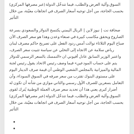
السوق وآلية العرض والطلب، فيما تتدخّل الدولة (عبر مصرفها المركزي)
بحسب الحاجة، من أجل توجيه أسعار الصرف في اتجاهات معيّنة، من خلال
التأثير
صحافة نت | نيوز لاين | الريال اليمني يكتسح الدولار والسعودي بسرعة
الصاروخ ويحقق مكاسب كبيرة في صنعاء وعدن وهذا هو سعر الصرف الآن
صباح اليوم الثلاثاء توالت أمس ردود الفعل على تصريح حاكم مصرف لبنان
رياض سلامة عن الاتجاه إلى التخلي عن سياسة تثبيت سعر الصرف،
واعتبر الوزير السابق عادل أفيوني ان «التمسك بالسعر الرسمي للدولار
يتم على حساب المودعين» فيما وصف رئيس الاتحاد يقول رئيس لجنة
المالية والميزانية بالمجلس الشعبي الوطني أن قيمة صرف الدينار اليوم
على مستوى البنوك تقترب من سعر صرفه في السوق السوداء، وأن
التعامل بسعرين للصرف الأول رسمي والثاني موازي من شأنه أن تكون له
أضرار كبرى يعني هذا أن تحديد سعر صرف العملة الوطنية يُترك لقوى
السوق وآلية العرض والطلب، فيما تتدخّل الدولة (عبر مصرفها المركزي)
بحسب الحاجة، من أجل توجيه أسعار الصرف في اتجاهات معيّنة، من خلال
التأثير