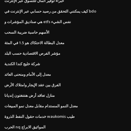
خبراء توفير المال للتسوق عبر الإنترنت
كيف يمكنني التحقق من رصيد حسابي عبر الإنترنت في bdo
هي صناديق المؤشرات و etfs نفس الشيء
الأسهم حاسبة ضريبة السحب
معدل البطالة الاحتكاك هو 1.5 في المئة
مؤشر الفرص الاقتصادية حسب البلد
شركة خليج كندا الكندية
معدل إلى الأمام ومنحنى العائد
الفرق بين عقد الإيجار وامتلاك الأرض
منازل تعاقد أرض هنتنغتون إنديانا
معدل النمو المستدام مقابل معدل نمو المبيعات
خدمات حقول النفط الذروة waukomis طيب
الحرب nq المواثيق الابراج