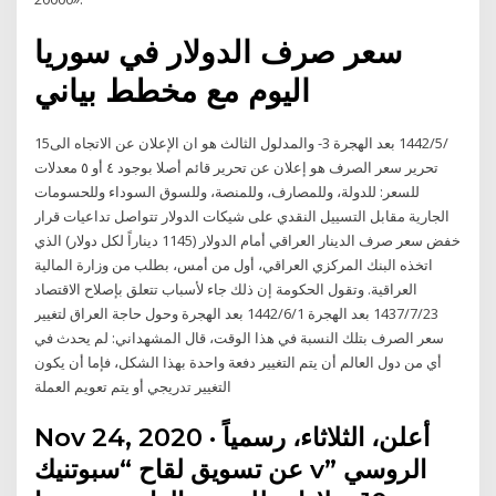
سعر صرف الدولار في سوريا
اليوم مع مخطط بياني
15‏‏/5‏‏/1442 بعد الهجرة 3- والمدلول الثالث هو ان الإعلان عن الاتجاه الى
تحرير سعر الصرف هو إعلان عن تحرير قائم أصلا بوجود ٤ أو ٥ معدلات
للسعر: للدولة، وللمصارف، وللمنصة، وللسوق السوداء وللحسومات
الجارية مقابل التسييل النقدي على شيكات الدولار تتواصل تداعيات قرار
خفض سعر صرف الدينار العراقي أمام الدولار (1145 ديناراً لكل دولار) الذي
اتخذه البنك المركزي العراقي، أول من أمس، بطلب من وزارة المالية
العراقية. وتقول الحكومة إن ذلك جاء لأسباب تتعلق بإصلاح الاقتصاد
23‏‏/7‏‏/1437 بعد الهجرة 1‏‏/6‏‏/1442 بعد الهجرة وحول حاجة العراق لتغيير
سعر الصرف بتلك النسبة في هذا الوقت، قال المشهداني: لم يحدث في
أي من دول العالم أن يتم التغيير دفعة واحدة بهذا الشكل، فإما أن يكون
التغيير تدريجي أو يتم تعويم العملة
Nov 24, 2020 · أعلن، الثلاثاء، رسمياً
عن تسويق لقاح “سبوتنيك v” الروسي