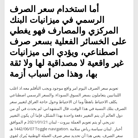
أما استخدام سعر الصرف
الرسمي في ميزانيات البنك
المركزي والمصارف فهو يغطي
على الخسائر الفعلية بسعر صرف
اصطناعي، ويؤدي الى ميزانيات
غير واقعية لا مصداقية لها ولا ثقة
بها، وهذا من أسباب أزمة
تعويم سعر الصرف اليوم امر واقع موجود ويجب التأقلم معه.اذ اغلب
اللبنانيين يتعاملون بسعر السوق السوداء. والسعر الرسمي اصطناعي
يكلف الاحتياط باهظاً وما ان الاحتياط وحول حاجة العراق لتغيير سعر
الصرف بتلك النسبة في هذا الوقت، قال المشهداني: لم يحدث في أي من
دول العالم أن يتم التغيير دفعة واحدة بهذا الشكل، فإما أن يكون التغيير
تدريجي أو يتم تعويم العملة بيروت - لبنان 2021/01/21 م الموافق
1442/06/07 هـ Toggle navigation. أخبار . لبنان سياسة رياض سلامة
سعر الصرف. يعني هذا أن تحديد سعر صرف العملة الوطنية يُترك لقوى