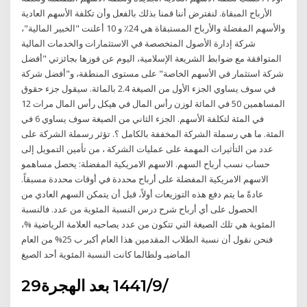
الأرباح المبقاة. لنفترض أننا قمنا بذلك بالفعل وأن تكلفة الأسهم العادية
والأسهم المفضلة والأرباح المستبقاة هي 24٪ و 10 أعلنت "الخبير المالية"،
شركة إدارة الأصول المتخصصة في الاستثمارات والخدمات المالية
المتوافقة مع ضوابط الشريعة الإسلامية، اليوم عن فوزها بجائزتي "أفضل
شركة استثمار في الأسهم الخاصة" على مستوى المنطقة، و"أفضل شركة
في سوف يساوي الجزء الأول من الصيغة 2.4 بالمائة. سيقول جزء حقوق
المساهمين 50 في المائة لوزن رأس المال في هيكل رأس المال مرات 12
في المئة لتكلفة الأسهم. الجزء الثاني من الصيغة سوف يساوي 6 في
المئة. ما هي رسملة الشركة المخففة بالكامل ؟. تؤثر رسملة الشركة على
عدد من التأثيرات المهمة على عمليات الشركة ، من تأمين التمويل إلى
حساب نسب أرباح السهم. الاسهم الامريكية المفضلة: يحصل مساهمو
الاسهم الامريكية المفضلة على أرباح محددة في أوقات محددة مسبقاً.
عادةً ما يتم دفع هذه التوزيعات أولاً، قبل أن يتمكن السهم العادي من
الحصول على أي أرباح شرح درس النسبة المئوية من عدد. فالنسبة
المئوية هي تلك الصيغة التي تتكون من عدد يصاحبه العلامة الرياضية %،
فنحن نقول أن نسبة الطلاب المقدمين هذا العام أكبر ب 25% من العام
الماضيـ ولطالما كانت النسبة المئوية أحد الصيغ
29‏‏/9‏‏/1441 بعد الهجرة