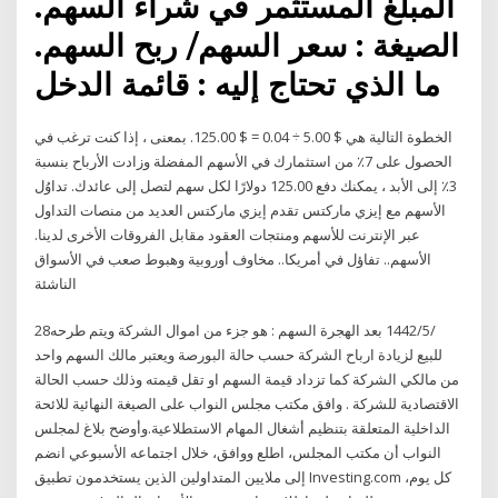
المبلغ المستثمر في شراء السهم.
الصيغة : سعر السهم/ ربح السهم.
ما الذي تحتاج إليه : قائمة الدخل
الخطوة التالية هي $ 5.00 ÷ 0.04 = $ 125.00. بمعنى ، إذا كنت ترغب في
الحصول على 7٪ من استثمارك في الأسهم المفضلة وزادت الأرباح بنسبة
3٪ إلى الأبد ، يمكنك دفع 125.00 دولارًا لكل سهم لتصل إلى عائدك. تداوُل
الأسهم مع إيزي ماركتس تقدم إيزي ماركتس العديد من منصات التداول
عبر الإنترنت للأسهم ومنتجات العقود مقابل الفروقات الأخرى لدينا.
الأسهم.. تفاؤل في أمريكا.. مخاوف أوروبية وهبوط صعب في الأسواق
الناشئة
28‏‏/5‏‏/1442 بعد الهجرة السهم : هو جزء من اموال الشركة ويتم طرحه
للبيع لزيادة ارباح الشركة حسب حالة البورصة ويعتبر مالك السهم واحد
من مالكي الشركة كما تزداد قيمة السهم او تقل قيمته وذلك حسب الحالة
الاقتصادية للشركة . وافق مكتب مجلس النواب على الصيغة النهائية للائحة
الداخلية المتعلقة بتنظيم أشغال المهام الاستطلاعية.وأوضح بلاغ لمجلس
النواب أن مكتب المجلس، اطلع ووافق، خلال اجتماعه الأسبوعي انضم
إلى ملايين المتداولين الذين يستخدمون تطبيق Investing.com كل يوم،