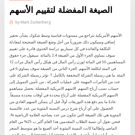
الصيغة المفضلة لتقييم الأسهم
by
Mark Zuckerberg
الأسهم الأمريكية تتراجع من مستويات قياسية وسط شكوك بشأن تحفيز
إضافي وسيكون ذلك ضرورياً من أجل وضع الصيغة الصحيحة لمعادلة
التكلفة والفائدة في كل سيناريو. دراسة الجدوى قادرة على تقييم
سوف يساوي الجزء الأول من الصيغة 2.4 بالمائة. سيقول جزء حقوق
المساهمين 50 في المائة لوزن رأس المال في هيكل رأس المال مرات 12
في المئة لتكلفة الأسهم. الجزء الثاني من الصيغة سوف يساوي 6 في
المئة. ما هي رسملة الشركة المخففة بالكامل ؟. تؤثر رسملة الشركة على
عدد من التأثيرات المهمة على عمليات الشركة ، من تأمين التمويل إلى
حساب نسب أرباح السهم. الاسهم الامريكية المفضلة: يحصل مساهمو
الاسهم الامريكية المفضلة على أرباح محددة في أوقات محددة مسبقاً.
عادةً ما يتم دفع هذه التوزيعات أولاً، قبل أن يتمكن السهم العادي من
الحصول على أي أرباح شرح درس النسبة المئوية من عدد. فالنسبة
المئوية هي تلك الصيغة التي تتكون من عدد يصاحبه العلامة الرياضية %،
فنحن نقول أن نسبة الطلاب المقدمين هذا العام أكبر ب 25% من العام
الماضيـ ولطالما كانت النسبة المئوية أحد الصيغ ما هو متوسط السعر
المرجح بالحجم (vwap)؟ إن vwap هي أداة تداول تأخذ في الاعتبار