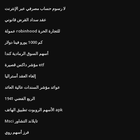
لا رسوم حساب مصرفي عبر الإنترنت
عقد سداد القرض قانوني
عمولة robinhood للتجارة الحرة
كم 1000 يورو فينا دولار
أسهم السوق الرمادية كندا
مؤشر داكس قصيرة etf
إلغاء العقد أستراليا
عوائد مؤشر السندات عالية العائد
1941 الربع الفضي
الأسهم الروبوت تطبيق الهاتف apk
Msci تايلاند التشاور
فرز أسهم روي