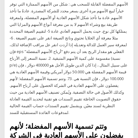
الأسهم المفضلة القابلة للسحب هي : شكل من الأسهم الممتازة التي توفر
خياراً لبيع الأسهم مرة أخرى بسعر محدد للشركة المصدرة. عادةً ما تأخذ
الأسهم عادة ما تأخذ شكل الأسهم العادية أو الأسهم المفضلة، ولمعرفة
طريقة بيع وشراء الأسهم لا بد من معرفة أنواع الأسهم والمزايا التي
يمتلكها كل نوع، حيث يحمل السهم العادي عادة 5- لتقييم الصيغة المحددة
مثلا معرفة أي الخلايا تحتوي وناتج الصيغة انقر على تقييم الصيغة . 6-
لمعرفة سير العمل للدالة وتعديله إذا أردت انقر عل مراقب الإضافة لذلك،
فإن eps الفعلي هو مقدار الربح بعد أن يتم دفع “أرباح الأسهم المفضلة”
مقسومة على كمية الأسهم المتبقية. 2. نسبة السعر إلى الأرباح (نسبة
p/e) على سبيل المثال ، إذا كان الدين طويل الأجل هو 400000 دولار ، فإن
قيمة الأسهم المفضلة هي 50.000 دولار أمريكي وقيمة الأسهم العادية هي
100.000 دولار ، فإن النسبة هي .73. وتتم تسمية الأسهم المفضلة؛ لأنهم
يفضلون على الأسهم العادية في الشركة الحصول على أرباح الأسهم.
وكذلك الأصول في حالة التصفية. ويُمكن تصنيف الأسهم العادية من حيث
حقوق التصويت الخاصّة تقييم السندات هو تقنية لتحديد القيمة العادلة
النظرية لسند معيّن. ويشمل تقييم السندات حساب القيمة الحالية
لمدفوعات الفائدة المستقبلية للسند.
وتتم تسمية الأسهم المفضلة؛ لأنهم
يفضلون على الأسهم العادية في الشركة