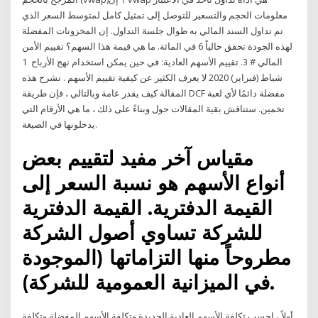
معلومات الحجم والتسعير للتوصل إلى تمثيل كامل لمتوسط السعر الذي
تم تداول السند المالي به طوال جلسة التداول. إن المخزونات المفضلة
لهذه الجودة تحقق حالياً 6 في المائة. ما هي قيمة هذا السهم؟ تقييم الأمن
المالي # 3. تقييم الأسهم العادية: في حين يمكن استخدام نهج الأرباح 1
شباط (فبراير) 2020 لا يعرف الكثير عن كيفية تقييم الأسهم . تشرح هذه
المقالة كيف يقدر عامة وبالتالي ، فإن طريقة DCF مفضلة دائمًا لأي لعبة
تخمين. ستناقش بقية المقالات حول وبناءً على ذلك ، ما هي الأرقام التي
يدخلونها في الصيغة.
مقياس آخر مفيد لتقييم بعض
أنواع الأسهم هو نسبة السعر إلى
القيمة الدفترية. القيمة الدفترية
للشركة تساوي أصول الشركة
مطروحاً منها التزاماتها (الموجودة
في الميزانية العمومية للشركة).
أولاً ، احسب تكلفة الأسهم العادية الجديدة وتكلفة الأسهم المفضلة وتكلفة